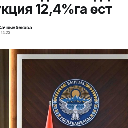
кция 12,4%га өстү
Качкынбекова
 14:23