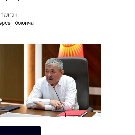
талган
рсөтүү боюнча