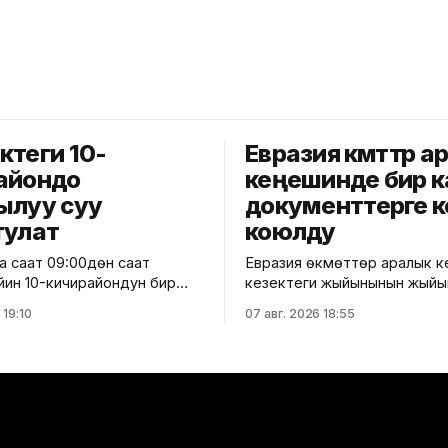
ктеги 10-
Евразия өкмөттөр 
айондо
кеңешинде бир к
ылуу суу
документтерге к
тулат
коюлду
а саат 09:00дөн саат
Евразия өкмөттөр аралык 
ейин 10-кичирайондун бир
кезектеги жыйынынын жыйы
ү турак жайларда,
боюнча бир катар документ
 19:10
07 авг. 2026 18:55
де, мектепке чейинки
коюлду. Бул тууралуу през
үү мекемелеринде,
админстрациядан билдириш
кты сактоо
"Евразия экономикалык
инде, ошондой эле башка
комиссиясынын чек ара ара
жана өндүрүштүк
рыноктордогу атаандаштык
де ичүүчү суу берүү убактылуу
жана аларда атаандаштыкт
рдык
эрежелерин бузууларды ал