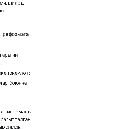
 миллиард
оо
ы реформага
ры үчүн
ү;
өнөкөйлөтүү;
улар боюнча
ык системасы
 багытталган
лымдалды.