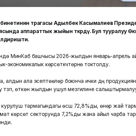
бинетинин төрагасы Адылбек Касымалиев Презид
ында аппараттык жыйын өткөрдү. Бул тууралуу Өкмө
илдиришти.
үндө МинКаб башчысы 2026-жылдын январь-апрель 
ык-экономикалык көрсөткүчтөрүнө токтолду.
, алдын ала эсептөөлөр боюнча ички дүң продукциян
 түзүп, өткөн жылдын ушул мезгилине салыштырмалуу
 курулуш тармагындагы өсүш 72,8%ды, өнөр жай тар
мат көрсөтүү секторунда 7,2%ды жана айыл чарба т
енди.