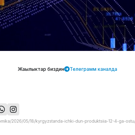
Жаңылыктар биздин
Телеграмм каналда