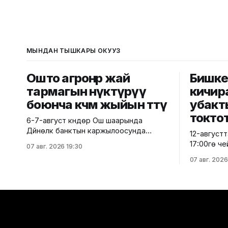
МЫНДАН ТЫШКАРЫ ОКУҢУЗ
Ошто агроөнөр жай
Бишке
тармагын өнүктүрүү
кичир
боюнча көчмө жыйын өттү
убакт
токто
6-7-август күндөрү Ош шаарында
Дүйнөлүк банктын каржылоосунда
12-августт
министрлик тарабынан ишке
17:00гө ч
07 авг. 2026 19:30
ашырылып жаткан "Ош облусунун
бөлүгүндөг
07 авг. 2026
жана Ош шаарынын аймактык
мектептер
экономикалык өнүгүүсү" долбоорунун
билим бер
алкагында Өндүрүмдүү өнөктөштүк
саламатты
комитетинин көчмө жыйыны өттү. Бул
мекемелер
тууралуу Айыл чарба министрлигинен
социалдык 
билдиришти. Жыйынга министрдин
объектилер
орун басары Мирбек Дүйшеев жана
токтотулат. Бишкек шаа