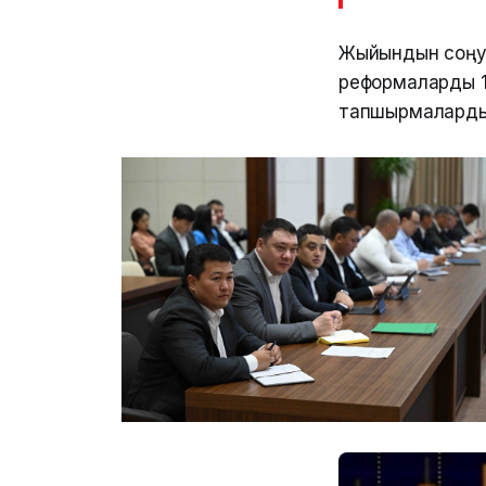
Жыйындын соңу
реформаларды 10
тапшырмаларды