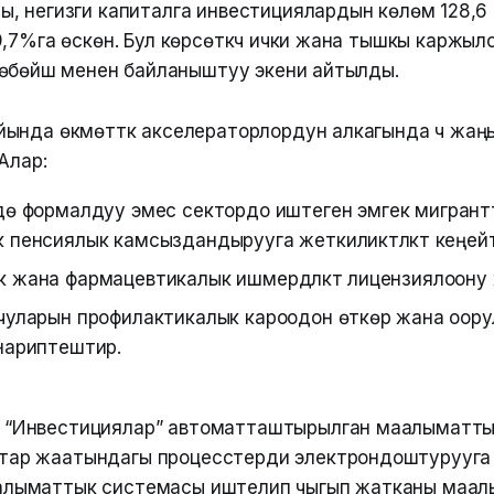
, негизги капиталга инвестициялардын көлөмү 128,6
,7%га өскөн. Бул көрсөткүч ички жана тышкы каржыл
өбөйүшү менен байланыштуу экени айтылды.
ында өкмөттүк акселераторлордун алкагында үч жаң
Алар:
дө формалдуу эмес сектордо иштеген эмгек мигрантта
пенсиялык камсыздандырууга жеткиликтүүлүктү кеңейтү
жана фармацевтикалык ишмердүүлүктү лицензиялоону ж
чуларын профилактикалык кароодон өткөрүү жана оор
ариптештирүү.
 “Инвестициялар” автоматташтырылган маалыматт
тар жаатындагы процесстерди электрондоштурууга
алыматтык системасы иштелип чыгып жатканы маа