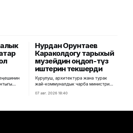
аралык
Нурдан Орунтаев
атар
Караколдогу тарыхый
ол
музейдин оңдоп-түзөө
иштерин текшерди
кеңешинин
Курулуш, архитектура жана турак
нтыгы
жай-коммуналдык чарба министри
терге кол
Нурдан Орунтаев Каракол шаарына
07 авг. 2026 18:40
иденттик
болгон иш сапарынын алкагында
ти.
тарыхый музейде жүргүзүлүп жаткан
реконструкция иштеринин жүрүшү менен
лык
таанышты. Министрликтин
тын абалы
маалыматына ылайык, долбоор
ын жалпы
жергиликтүү бюджеттин эсебинен
дын алуу
каржыланып, анын жалпы наркы 159