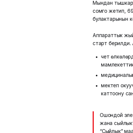
Мындан тышкары
сомго жетип, 69
булактарынын к
Аппараттык жый
старт берилди. 
чет өлкөлөр
мамлекеттик 
медициналык 
мектеп окуу
каттоону сан
Ошондой эле
жана сыйлык
“Сыйлык” ма