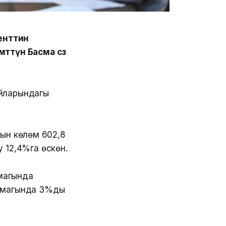
енттин
ттүн Басма сөз
айларындагы
ын көлөмү 602,8
 12,4%га өскөн.
магында
армагында 3%ды