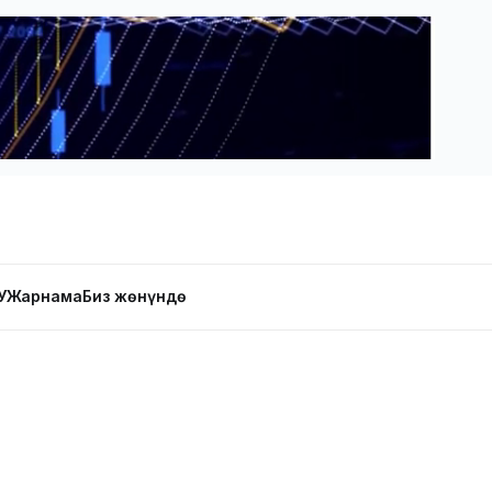
У
Жарнама
Биз жөнүндө