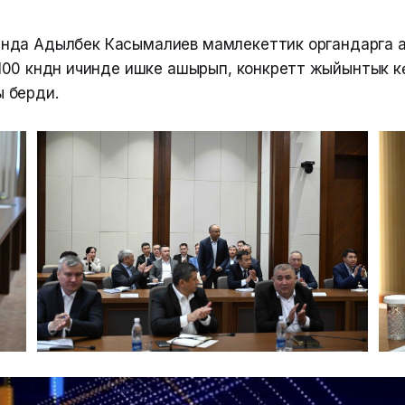
нда Адылбек Касымалиев мамлекеттик органдарга а
0 күндүн ичинде ишке ашырып, конкреттүү жыйынтык кө
 берди.