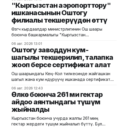
билдирди. Маалыматка ылайык, буга чейин айрым
"Кыргызстан аэропорттору"
отчеттор менен иштөө жана тапшырылган
ишканасынын Оштогу
документтердин тарыхын көрүү үчүн эски тутумга
филиалы текшерүүдөн өттү
өтүүгө туура келген. Салыктын жаңы кабинетине
(cabinet.salyk.kg.) КНС боюнча отчеттордун бир
Өзгөчө кырдаалдар министрлигинин Ош шаары
боюнча башкармалыгы "Кыргызстан
аэропорттору" ААКнын аймактагы филиалында
06 авг. 2026 13:01
жарандык коргонуунун абалына баалоо жүргүздү.
Оштогу заводдун кум-
ӨКМдин Ош шаардык башкармалыгы
шагылы текшерилип, талапка
билдиргендей, иш-чара жарандык коргонуу
жооп берсе сертификат алат
боюнча 2026-жылга даярдык планынын негизинде
өттү. Комиссия кабарлоо жана чогултуу тутумун,
Ош шаарындагы Кең-Кол тилкесинде жайгашкан
эвакуациялык чыгуулардын талаптарга
шагыл жана кум өндүрүүчү ишканада сертификат
ылайыктуулугун, ошондой эле өрт, авария жана
берүү боюнча иштер жүргүзүлдү. Бул тууралуу
башка
06 авг. 2026 12:43
Курулуш, архитектура жана турак жай-
Өлкө боюнча 261 миң гектар
коммуналдык чарба министрлигинин басма сөз
айдоо аянтындагы түшүм
кызматы билдирди. Маалыматка ылайык,
жыйналды
Курулушта сертификаттоонун республикалык
борборунун Түштүк аймактык башкармалыгынын
Кыргызстан боюнча учурда жалпы 261 миң
адистери чыгарылып жаткан өндүрүмдүн сапатына
гектар жердеги түшүм жыйналып бүттү. Бул
баа беришти. Иштин жүрүшүндө лабораториялык