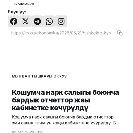
Экономика
Бөлүшүү:
МЫНДАН ТЫШКАРЫ ОКУҢУЗ
Кошумча нарк салыгы боюнча
бардык отчеттор жаңы
кабинетке көчүрүлдү
Кошумча нарк салыгы боюнча бардык отчеттор
эми салык төлөөчүнүн жаңы кабинетине көчүрүлдү. Бул
тууралуу "Салык Сервис" мамлекеттик мекемеси
06 авг. 2026 13:18