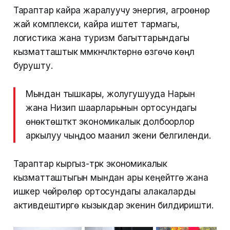
Тараптар кайра жаралуучу энергия, агроөнөр
жай комплекси, кайра иштетүү тармагы,
логистика жана туризм багыттарындагы
кызматташтык мүмкүнчүлүктөрүнө өзгөчө көңүл
бурушту.
Мындан тышкары, жолугушууда Нарын
жана Низип шаарларынын ортосундагы
өнөктөштүктү экономикалык долбоорлор
аркылуу чыңдоо маанилүү экени белгиленди.
Тараптар кыргыз-түрк экономикалык
кызматташтыгын мындан ары кеңейтүүгө жана
ишкер чөйрөлөр ортосундагы алакаларды
активдештирүүгө кызыкдар экенин билдиришти.