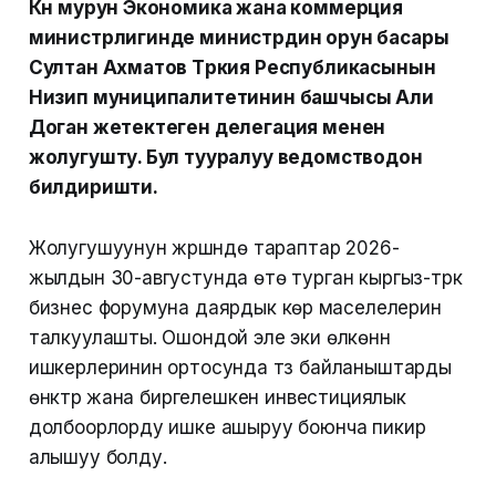
Күн мурун Экономика жана коммерция
министрлигинде министрдин орун басары
Султан Ахматов Түркия Республикасынын
Низип муниципалитетинин башчысы Али
Доган жетектеген делегация менен
жолугушту. Бул тууралуу ведомстводон
билдиришти.
Жолугушуунун жүрүшүндө тараптар 2026-
жылдын 30-августунда өтө турган кыргыз-түрк
бизнес форумуна даярдык көрүү маселелерин
талкуулашты. Ошондой эле эки өлкөнүн
ишкерлеринин ортосунда түз байланыштарды
өнүктүрүү жана биргелешкен инвестициялык
долбоорлорду ишке ашыруу боюнча пикир
алышуу болду.