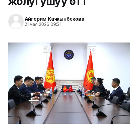
жолугушуу өттү
Айгерим Качкынбекова
21 мая 2026 09:51