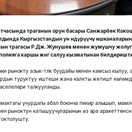
тчасында төраганын орун басары Санжарбек Коко
лдында Кыргызстандын ун өндүрүүчү ишканалары
ын төрагасы Р.Дж. Жунушев менен жумушчу жолугуш
полияга каршы жөнгө салуу кызматынан билдиришти
ки рынокту азык-түлүк буудайы менен камсыз кылуу, 
алардын туруктуу иштеши жана калкты жетиштүү көлөм
аселелери талкууланды.
рмактагы учурдагы абал боюнча пикир алышып, мамл
н рыноктун катышуучуларынын өз ара аракеттенүүсүн кү
токтолушту.