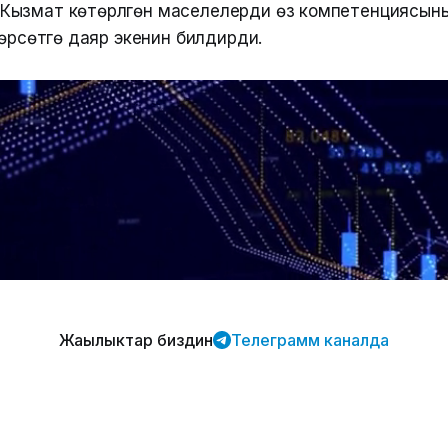
ызмат көтөрүлгөн маселелерди өз компетенциясын
өрсөтүүгө даяр экенин билдирди.
Жаңылыктар биздин
Телеграмм каналда