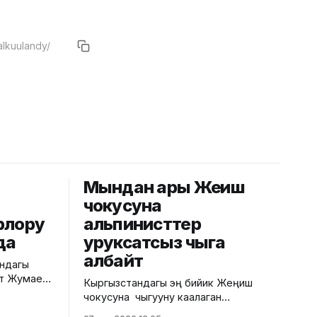
Мындан ары Жеңиш
чокусуна
рлору
альпинисттер
да
уруксатсыз чыга
албайт
ундагы
ат Жумаев
Кыргызстандагы эң бийик Жеңиш
да ишке
чокусуна чыгууну каалаган
лор менен
альпинисттер үчүн уруксат