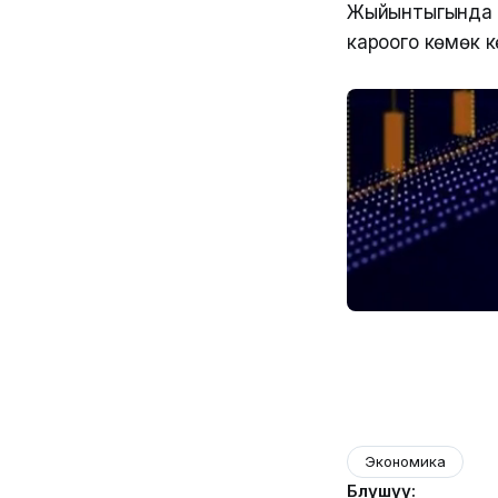
Жыйынтыгында К
кароого көмөк к
Экономика
Бөлүшүү: