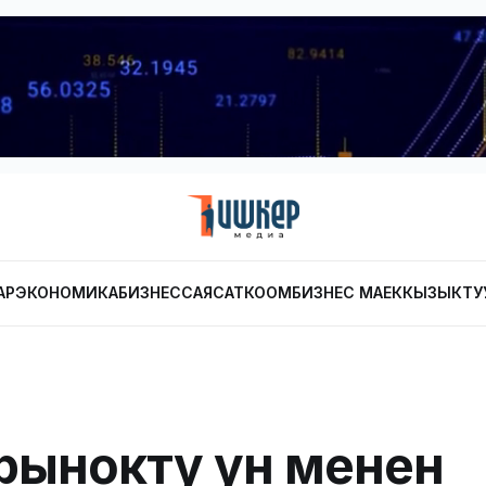
АР
ЭКОНОМИКА
БИЗНЕС
САЯСАТ
КООМ
БИЗНЕС МАЕК
КЫЗЫКТУ
рынокту ун менен