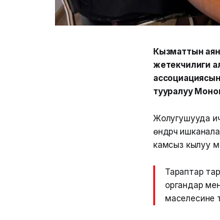
Кызматтын аян
жетекчилиги а
ассоциациясын
тууралуу Моно
Жолугушууда ич
өндүрүүчү ишкан
камсыз кылуу м
Тараптар та
органдар мене
маселесине 