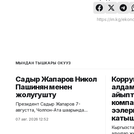
МЫНДАН ТЫШКАРЫ ОКУҢУЗ
Садыр Жапаров Никол
Корру
Пашинян менен
алдам
жолугушту
айыпт
компа
Президент Садыр Жапаров 7-
ээлер
августта, Чолпон-Ата шаарында
Армениянын премьер-министри Никол
катыш
07 авг. 2026 12:52
Пашинян менен жолугушту. Бул
Кыргызста
тууралуу президенттин расмий
алуулар жөн
сайтына жарыяланды. Маалыматка