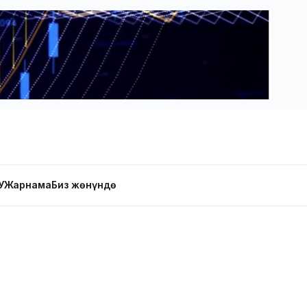
У
Жарнама
Биз жөнүндө