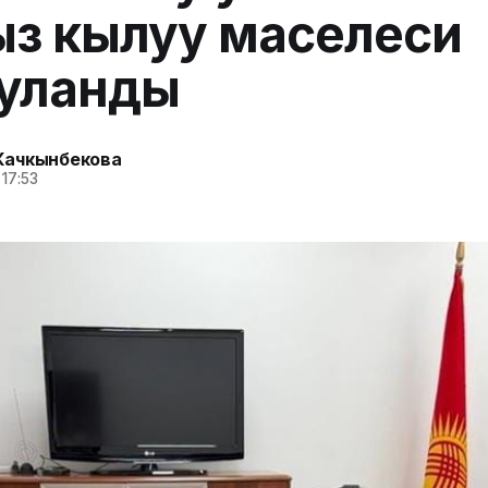
з кылуу маселеси
ууланды
Качкынбекова
 17:53