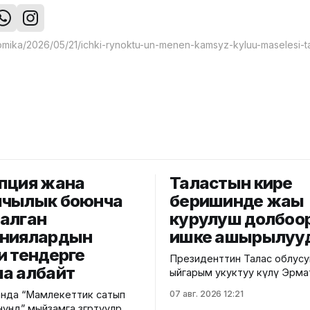
пция жана
Таластын кире
чылык боюнча
беришинде жаңы
алган
курулуш долбоо
ниялардын
ишке ашырылуу
и тендерге
Президенттин Талас облус
а албайт
ыйгарым укуктуу өкүлү Эрм
өрөөндүн кире бериш аймагын
нда “Мамлекеттик сатып
07 авг. 2026 12:21
ашырылып жаткан долбоор
үндө” мыйзамга өзгөртүүлөр