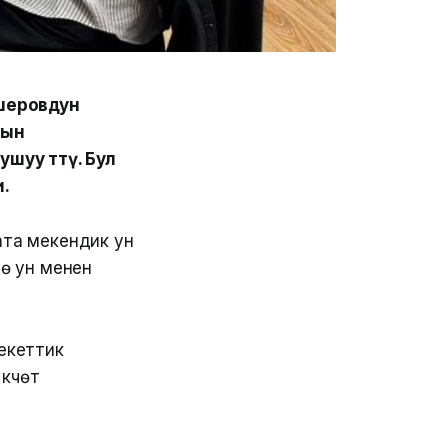
шеровдун
нын
уу өттү. Бул
.
ата мекендик ун
дө ун менен
екеттик
чөтүү