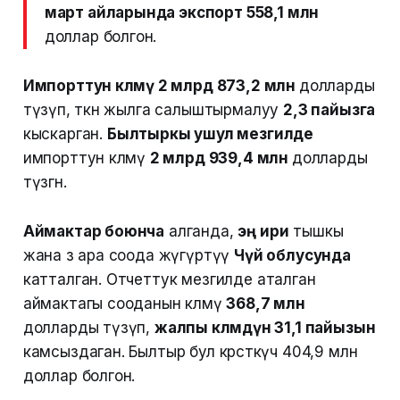
март айларында экспорт 558,1 млн
доллар болгон.
Импорттун көлөмү 2 млрд 873,2 млн
долларды
түзүп, өткөн жылга салыштырмалуу
2,3 пайызга
кыскарган.
Былтыркы ушул мезгилде
импорттун көлөмү
2 млрд 939,4 млн
долларды
түзгөн.
Аймактар боюнча
алганда,
эң ири
тышкы
жана өз ара соода жүгүртүү
Чүй облусунда
катталган. Отчеттук мезгилде аталган
аймактагы сооданын көлөмү
368,7 млн
долларды түзүп,
жалпы көлөмдүн 31,1 пайызын
камсыздаган. Былтыр бул көрсөткүч 404,9 млн
доллар болгон.