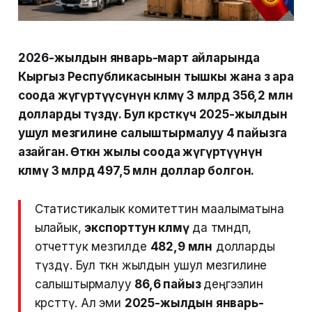
2026-жылдын январь-март айларында
Кыргыз Республикасынын тышкы жана өз ара
соода жүгүртүүсүнүн көлөмү 3 млрд 356,2 млн
долларды түздү. Бул көрсөткүч 2025-жылдын
ушул мезгилине салыштырмалуу 4 пайызга
азайган. Өткөн жылы соода жүгүртүүнүн
көлөмү 3 млрд 497,5 млн доллар болгон.
Статистикалык комитеттин маалыматына
ылайык,
экспорттун көлөмү
да төмөндөп,
отчеттук мезгилде
482,9 млн
долларды
түздү. Бул өткөн жылдын ушул мезгилине
салыштырмалуу
86,6 пайыз
деңгээлин
көрсөттү. Ал эми
2025-жылдын январь-