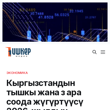
ЭКОНОМИКА
Кыргызстандын
тышкы жана өз ара
соода жүгүртүүсү