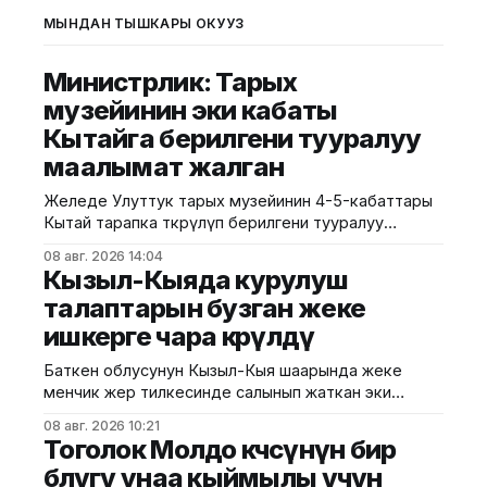
МЫНДАН ТЫШКАРЫ ОКУҢУЗ
Министрлик: Тарых
музейинин эки кабаты
Кытайга берилгени тууралуу
маалымат жалган
Желеде Улуттук тарых музейинин 4-5-кабаттары
Кытай тарапка өткөрүлүп берилгени тууралуу
тараган маалыматтын чындыкка дал келбесин
08 авг. 2026 14:04
Маданият, маалымат жана жаштар саясаты
Кызыл-Кыяда курулуш
министрлиги билдирди. Министрликтин
талаптарын бузган жеке
маалыматына караганда, музейдин эч бир бөлүгү
ишкерге чара көрүлдү
чет өлкөлүк мекемелерге менчикке, ижарага же
туруктуу пайдаланууга берилген эмес.
Баткен облусунун Кызыл-Кыя шаарында жеке
Белгилегендей, “Гармония сулуулукту жаратат:
менчик жер тилкесинде салынып жаткан эки
Байыркы Кытай цивилизациясынын көркөм өнөр
кабаттуу соода борборунун курулушунда мыйзам
08 авг. 2026 10:21
бузуулар аныкталды. Бул тууралуу Курулуш,
Тоголок Молдо көчөсүнүн бир
архитектура жана турак жай-коммуналдык чарба
бөлүгү унаа кыймылы үчүн
министрлигинин басма сөз кызматы билдирди.