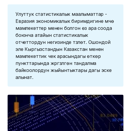
Улуттук статистикалык маалыматтар -
Евразия экономикалык биримдигине мүчө
мамлекеттер менен болгон өз ара соода
боюнча атайын статистикалык
отчеттордун негизинде түзүлөт. Ошондой
эле Кыргызстандын Казакстан менен
мамлекеттик чек арасындагы өткөрүү
пункттарында жүргүзүлгөн тандалма
байкоолордун жыйынтыктары дагы эске
алынат.