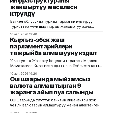
инфраструктураны
жакшыртуу маселеси
көтөрүлдү
Баткен облусунда туризм тармагын өнүктүрүү,
туристтер үчүн шарттарды жакшыртуу жана
инфраструктураны өркүндөтүү маселелери
10 авг. 2026 19:40
талкууланды. Бул тууралуу президенттин Баткен
Кыргыз-өзбек жаш
облусундагы өкүлчүлүгүнөн билдиришти.
парламентарийлери
Маалыматка ылайык, Туризмди өнүктүрүү боюнча
тажрыйба алмашууну көздөшөт
мамлекеттик агенттиктин директору Эдуард
Кубатов облус башчысынын орун басары Максатай
10-августта Жогорку Кеңештин төрагасы Марлен
Мамытбекова менен жолугушуп, аймактагы
Маматалиев Кыргызстандын жана Өзбекстандын
туризмдин негизги маселелери жана өнүктүрүү
жаш парламентарийлеринин II форумуна катышты.
мүмкүнчүлүктөрү боюнча пикир алышты. Андан
10 авг. 2026 19:20
"Жаштар – жалпы прогресске жана тынчтыкка
Ош шаарында мыйзамсыз
карай жолдо!" деген ураан алдында өткөн форумга
валюта алмаштырган 9
эки өлкөнүн депутаттары, жаштар, адистер жана
жаранга айып пул салынды
коомдук уюмдардын өкүлдөрү катышты. Марлен
Маматалиев кыргыз-өзбек мамилелеринин
Ош шаарында Улуттук банктын лицензиясы жок
тарыхый, маданий жана руханий жакындыгын
чет өлкө валютасын алмаштыруу менен алектенген 9
белгилеп,
жаранга айып пул салынды. Бул тууралуу КРнын
10 авг. 2026 19:00