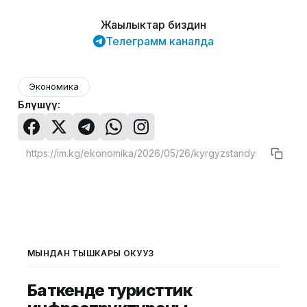
Жаңылыктар биздин
Телеграмм каналда
Экономика
Бөлүшүү:
МЫНДАН ТЫШКАРЫ ОКУҢУЗ
Баткенде туристтик