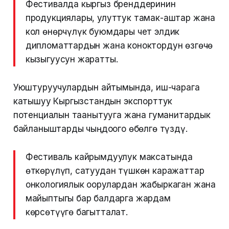
Фестивалда кыргыз бренддеринин
продукциялары, улуттук тамак-аштар жана
кол өнөрчүлүк буюмдары чет элдик
дипломаттардын жана коноктордун өзгөчө
кызыгуусун жаратты.
Уюштуруучулардын айтымында, иш-чарага
катышуу Кыргызстандын экспорттук
потенциалын таанытууга жана гуманитардык
байланыштарды чыңдоого өбөлгө түздү.
Фестиваль кайрымдуулук максатында
өткөрүлүп, сатуудан түшкөн каражаттар
онкологиялык оорулардан жабыркаган жана
майыптыгы бар балдарга жардам
көрсөтүүгө багытталат.