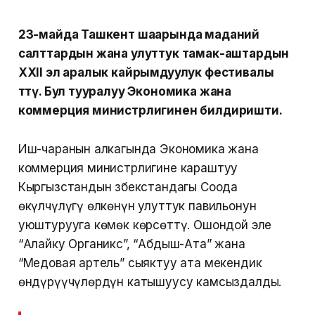
23-майда Ташкент шаарында маданий
салттардын жана улуттук тамак-аштардын
XXII эл аралык кайрымдуулук фестивалы
өттү. Бул тууралуу Экономика жана
коммерция министрлигинен билдиришти.
Иш-чаранын алкагында Экономика жана
коммерция министрлигине караштуу
Кыргызстандын Өзбекстандагы Соода
өкүлчүлүгү өлкөнүн улуттук павильонун
уюштурууга көмөк көрсөттү. Ошондой эле
“Алайку Органикс”, “Абдыш-Ата” жана
“Медовая артель” сыяктуу ата мекендик
өндүрүүчүлөрдүн катышуусу камсыздалды.