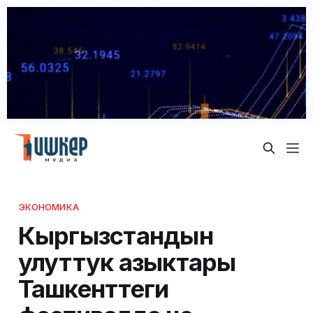
ЭКОНОМИКА
Кыргызстандын
улуттук азыктары
Ташкенттеги