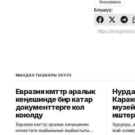
Экономика
Бөлүшүү:
МЫНДАН ТЫШКАРЫ ОКУҢУЗ
Евразия өкмөттөр аралык
Нурда
кеңешинде бир катар
Карак
документтерге кол
музейд
коюлду
иштер
Евразия өкмөттөр аралык кеңешинин
Курулуш, 
кезектеги жыйынынын жыйынтыгы
жай-комму