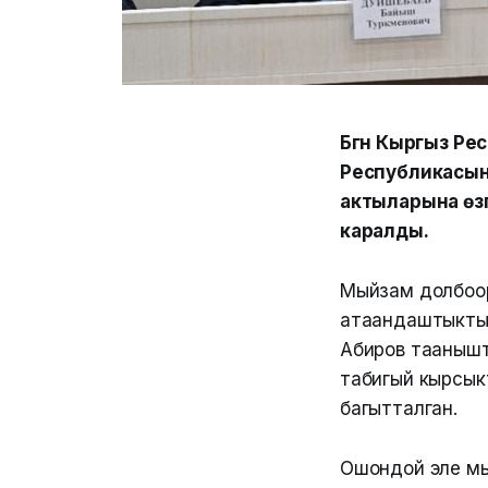
Бүгүн Кыргыз 
Республикасын
актыларына өзгө
каралды.
Мыйзам долбоор
атаандаштыкты 
Абиров таанышт
табигый кырсы
багытталган.
Ошондой эле м