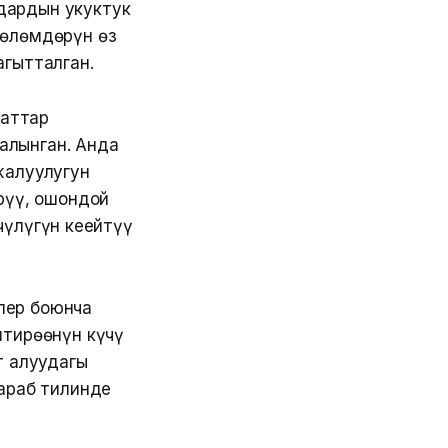
дардын укуктук
төлөмдөрүн өз
агытталган.
таттар
алынган. Анда
жалуулугун
рүү, ошондой
лүгүн кеңейтүү
лер боюнча
итирөөнүн күчү
т алуудагы
 араб тилинде