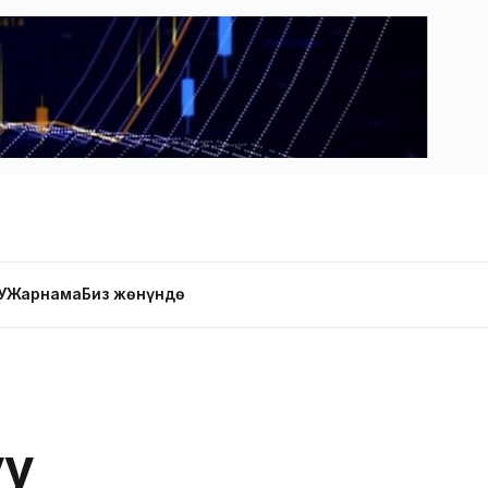
У
Жарнама
Биз жөнүндө
уу