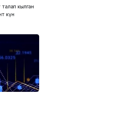
 талап кылган
нт күн