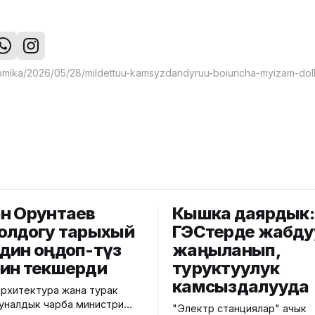
н Орунтаев
Кышка даярдык:
олдогу тарыхый
ГЭСтерде жабду
ин оңдоп-түзөө
жаңыланып,
ин текшерди
туруктуулук
камсыздалууда
архитектура жана турак
налдык чарба министри
"Электр станциялар" ачык