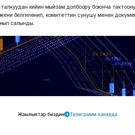
н талкуудан кийин мыйзам долбоору боюнча тактоону
экени белгиленип, комитеттин сунушу менен докуме
нып салынды.
Жаңылыктар биздин
Телеграмм каналда