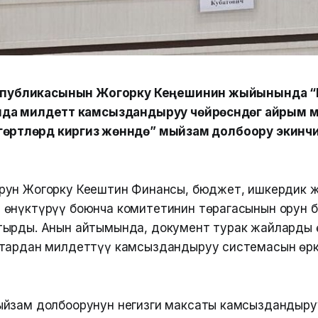
Республикасынын Жогорку Кеңешинин жыйынында 
да милдеттүү камсыздандыруу чөйрөсүндөгү айрым
ртүүлөрдү киргизүү жөнүндө” мыйзам долбоору экинч
ун Жогорку Кеңештин Финансы, бюджет, ишкердик 
өнүктүрүү боюнча комитетинин төрагасынын орун 
ырды. Анын айтымында, документ турак жайларды 
ктардан милдеттүү камсыздандыруу системасын өр
ыйзам долбоорунун негизги максаты камсыздандыру