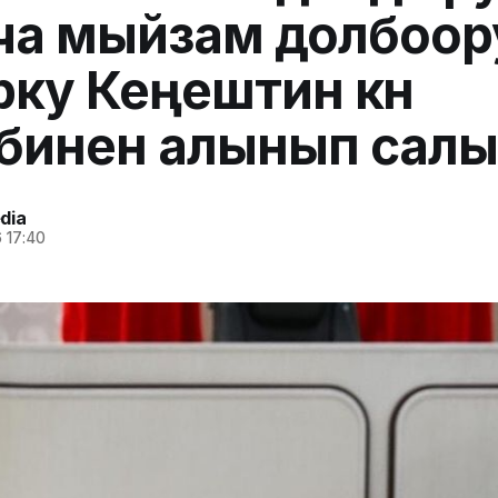
ча мыйзам долбоор
ку Кеңештин күн
бинен алынып сал
dia
 17:40