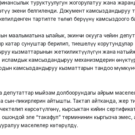
инансылык туруктуулугун жогорулатуу жана жаран
өтүү экени белгиленди. Документ камсыздандыруу 
кепилденген тартипте төлөп берүүнү камсыздоого б
ын маалыматына ылайык, экинчи окууга чейин депу
р катар сунуштар берилип, тиешелүү корутундулар 
руу кызматтарынын жеткиликтүүлүгүн жана натый
, исламдык камсыздандыруу механизмдерин өнүктү
рдын камсыздандыруу кызматтарын тандоо мүмкүнчү
а депутаттар мыйзам долбоорундагы айрым маселе
а сын-пикирлерин айтышты. Тактап айтканда, жер т
 чектелип көрсөтүлгөнү, кырсыктан кийин сертифика
 ошондой эле “такафул” термининин кыргызча эмес,
ууралуу маселелер көтөрүлдү.