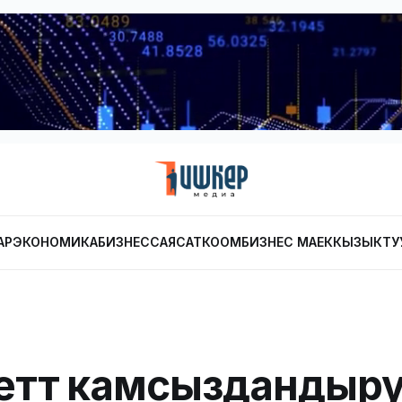
АР
ЭКОНОМИКА
БИЗНЕС
САЯСАТ
КООМ
БИЗНЕС МАЕК
КЫЗЫКТУ
ттүү камсыздандыр