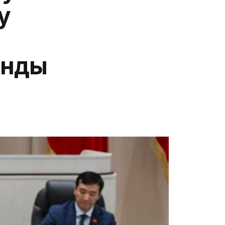
у
ынды