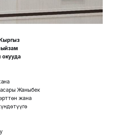
“Кыргыз
 мыйзам
и окууда
жана
басары Жаныбек
өрттөн жана
күндөтүүгө
у