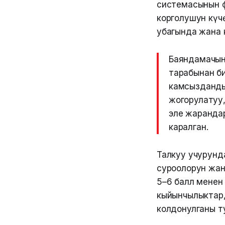
системасынын ф
корголушун күч
убагында жана 
Баяндамачын
тарабынан би
камсызданды
жогорулатуу
эле жаранда
каралган.
Талкуу учурунд
суроолорун жан
5–6 балл менен
кыйынчылыктар,
колдонулганы т