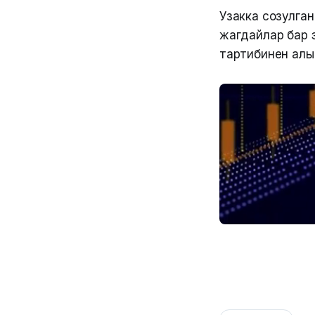
Узакка созулга
жагдайлар бар 
тартибинен алы