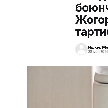
боюн
Жогор
тарти
Ишкер Me
28 мая 2026