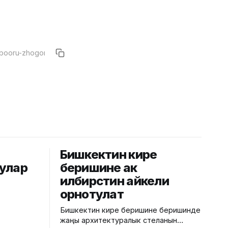
Бишкектин кире
улар
беришине ак
илбирстин айкели
орнотулат
Бишкектин кире беришине беришинде
жаңы архитектуралык стеланын