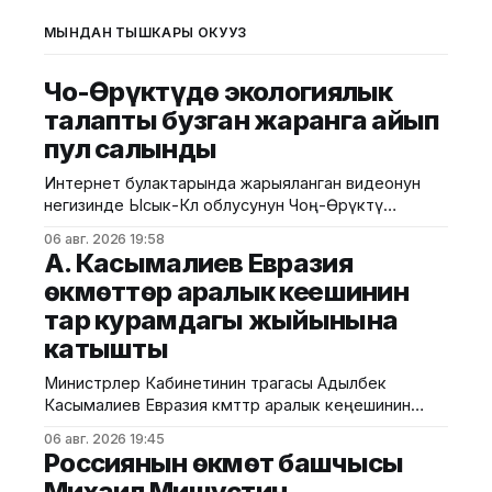
МЫНДАН ТЫШКАРЫ ОКУҢУЗ
Чоң-Өрүктүдө экологиялык
талапты бузган жаранга айып
пул салынды
Интернет булактарында жарыяланган видеонун
негизинде Ысык-Көл облусунун Чоң-Өрүктү
айылында таштанды калдыктарын белгиленбеген
06 авг. 2026 19:58
жерге төгүү фактысы аныкталды. Бул тууралуу
А. Касымалиев Евразия
Жаратылыш ресурстары, экология жана
өкмөттөр аралык кеңешинин
техникалык көзөмөл министрлигинен билдиришти.
тар курамдагы жыйынына
Маалыматка ылайык, Экологиялык жана
техникалык көзөмөл кызматынын Ысык-Көл
катышты
регионалдык башкармалыгынын тескөөчүлөрү
жүргүзгөн текшерүүдө экологиялык талаптарды
Министрлер Кабинетинин төрагасы Адылбек
бузган жаран аныкталган. Жыйынтыгында "Укук
Касымалиев Евразия өкмөттөр аралык кеңешинин
(ЕӨАК) тар курамдагы жыйынына катышты. Бул
06 авг. 2026 19:45
тууралуу Өкмөттүн басма сөз кызматынан
Россиянын өкмөт башчысы
билдиришти. Жыйындын алдында ЕАЭБге мүчө
Михаил Мишустин