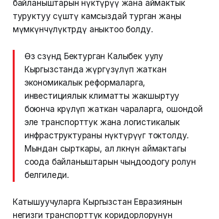
байланыштарын өнүктүрүү жана аймактык
туруктуу өсүштү камсыздай турган жаңы
мүмкүнчүлүктөрдү аныктоо болду.
Өз сөзүндө Бектурган Калыбек уулу
Кыргызстанда жүргүзүлүп жаткан
экономикалык реформаларга,
инвестициялык климатты жакшыртуу
боюнча көрүлүп жаткан чараларга, ошондой
эле транспорттук жана логистикалык
инфраструктураны өнүктүрүүгө токтолду.
Мындан сырткары, ал өлкөнүн аймактагы
соода байланыштарын чыңдоодогу ролун
белгиледи.
Катышуучуларга Кыргызстан Евразиянын
негизги транспорттук коридорлорунун