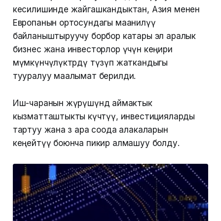
кесилишинде жайгашкандыктан, Азия менен
Европанын ортосундагы маанилүү
байланыштыруучу борбор катары эл аралык
бизнес жана инвесторлор үчүн кеңири
мүмкүнчүлүктөрдү түзүп жаткандыгы
тууралуу маалымат берилди.
Иш-чаранын жүрүшүндө аймактык
кызматташтыкты күчөтүү, инвестицияларды
тартуу жана өз ара соода алакаларын
кеңейтүү боюнча пикир алмашуу болду.