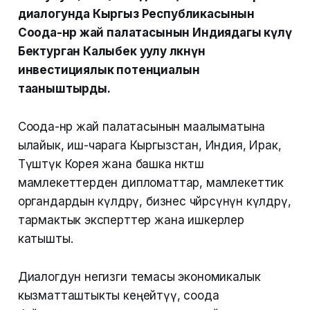
диалогунда Кыргыз Республикасынын
Соода-өнөр жай палатасынын Индиядагы өкүлү
Бектурган Калыбек уулу өлкөнүн
инвестициялык потенциалын
тааныштырды.
Соода-өнөр жай палатасынын маалыматына
ылайык, иш-чарага Кыргызстан, Индия, Ирак,
Түштүк Корея жана башка өнөктөш
мамлекеттерден дипломаттар, мамлекеттик
органдардын өкүлдөрү, бизнес чөйрөсүнүн өкүлдөрү,
тармактык эксперттер жана ишкерлер
катышты.
Диалогдун негизги темасы экономикалык
кызматташтыкты кеңейтүү, соода