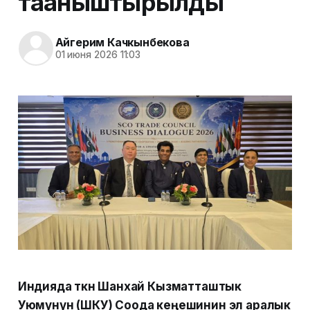
тааныштырылды
Айгерим Качкынбекова
01 июня 2026 11:03
Индияда өткөн Шанхай Кызматташтык
Уюмунун (ШКУ) Соода кеңешинин эл аралык