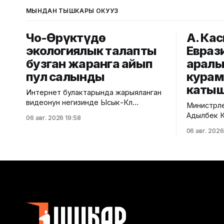
МЫНДАН ТЫШКАРЫ ОКУҢУЗ
Чоң-Өрүктүдө
А. Ка
экологиялык талапты
Евраз
бузган жаранга айып
аралы
пул салынды
кура
каты
Интернет булактарында жарыяланган
видеонун негизинде Ысык-Көл
Министрле
облусунун Чоң-Өрүктү айылында
Адылбек Ка
06 авг. 2026 19:58
таштанды калдыктарын
аралык ке
06 авг. 2026
белгиленбеген жерге төгүү фактысы
курамдагы
аныкталды. Бул тууралуу Жаратылыш
тууралуу Ө
ресурстары, экология жана
кызматынан б
техникалык көзөмөл министрлигинен
алдында Е
билдиришти. Маалыматка ылайык,
мамлекетт
Экологиялык жана техникалык көзөмөл
расмий то
кызматынын Ысык-Көл регионалдык
биргелешк
башкармалыгынын тескөөчүлөрү жүргүзгөн
өттү. Анда
текшерүүдө экологиялык талаптарды
экономика
бузган жаран аныкталган.