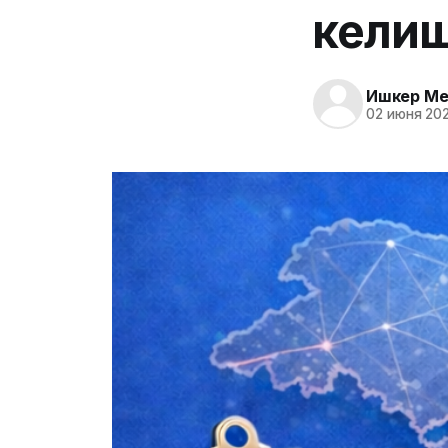
келиш
Ишкер Me
02 июня 202