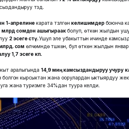
ыздандыруу түздү.
н 1-апрелине
карата түзүлгөн
келишимдер
боюнча к
2 млрд сомдон ашыгыраак
болуп, өткөн жылдын уш
луу
2 эсеге өстү.
Ушул эле убакыттын ичинде камсыз
 млрд. сом
өлчөмүндө түшкөн, бул өткөн жылдын янва
у 1,7 эсеге көп.
акыт аралыгында
14,9 миң камсыздандыруу учуру
к
н болгон кырсыктан жана оорулардан ыктыярдуу жек
га жана туризмге 34%дан туура келди.