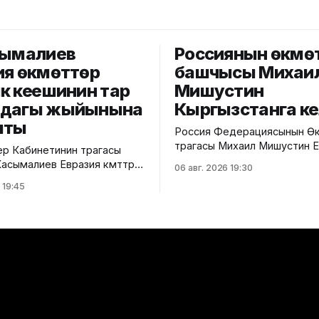
сымалиев
Россиянын өкмө
ия өкмөттөр
башчысы Михаи
к кеңешинин тар
Мишустин
мдагы жыйынына
Кыргызстанга к
шты
Россия Федерациясынын Өк
төрагасы Михаил Мишустин 
р Кабинетинин төрагасы
өкмөттөр аралык кеңешинин к
сымалиев Евразия өкмөттөр
06 авг. 2026 19:30
жыйынына катышуу үчүн Кыр
ңешинин (ЕӨАК) тар
 19:45
келди. Аны Ысык-Көл эл аралык
 жыйынына катышты. Бул
аэропортунан Министрлер
кмөттүн басма сөз
Кабинетинин Төрагасынын о
илдиришти. Жыйындын
Эрлист Акунбеков тосуп ал
АЭБге мүчө
Евразия өкмөттөр аралык кең
ердин өкмөт башчыларын
кезектеги жыйыны 6-7-авгус
суп алуу аземи жана
Ысык-Көл облусунун Чолпон
ен сүрөткө түшүү иш-чарасы
шаарында өтөт. Жыйынга Е
н соң өкмөт башчылары
лык интеграцияны