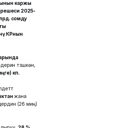
сынын каржы
ирешеси 2025-
лрд. сомду
ыгы
үнү КРнын
ларында
ерин түзүшкөн,
ңге) көп.
деттүү
сыктан
жана
ердин (26 миң)
дыруу,
28 %