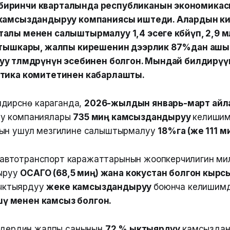
биринчи кварталында республиканын экономика
 камсыздандыруу компаниясы иштеди. Алардын к
алы менен салыштырмалуу 1,4 эсеге көбөйүп, 2,9 м
н тышкары, жалпы кирешенин дээрлик 87%дан аш
у төлөмдөрүнүн эсебинен болгон. Мындай билдирү
стика комитетинен кабарлашты.
ирүүсүнө караганда,
2026-жылдын январь-март ай
у компаниялары
735 миң камсыздандыруу
келишимд
дын ушул мезгилине салыштырмалуу
18%га (же 111 ми
 автотранспорт каражаттарынын жоопкерчилигин мил
ыруу
ОСАГО (68,5 миң) жана кокустан болгон кыр
ыктыярдуу
жеке камсыздандыруу
боюнча келишимд
шү менен камсыз болгон.
имдердин жалпы санынын
72 % ыктыярдуу
камсыздан