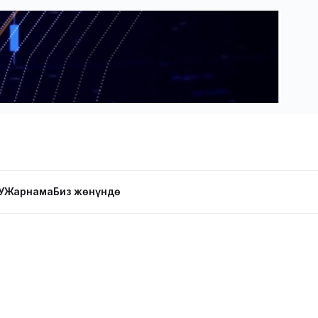
У
Жарнама
Биз жөнүндө