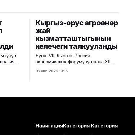
т
Кыргыз-орус агроөнөр
л
жай
кызматташтыгынын
елди
келечеги талкууланды
мөтүнүн
Бүгүн VIII Кыргыз-Россия
Евразия
экономикалык форумунун жана XII
езектеги
Кыргыз-Россия аймактар аралык
06 авг. 2026 19:15
гызстанга
конференциясынын алкагында "Айыл
чарба тармагындагы кыргыз-орус
кызматташтыгынын келечеги" аттуу
рун басары
панелдик сессия өттү. Бул тууралуу
ды.
Айыл чарба министрлигинин басма сөз
ешинин
кызматынан билдиришти. Иш-чарада
т күндөрү
Суу ресурстары, айыл чарба жана
-Ата
кайра иштетүү өнөр жайы министринин
вразия
орун басары
Навигация
Категория
Категория