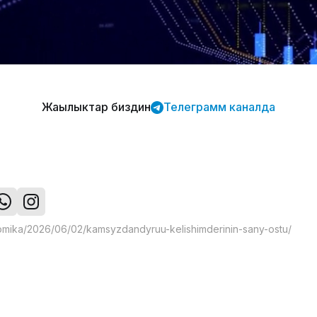
Жаңылыктар биздин
Телеграмм каналда