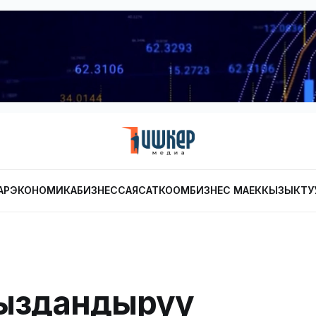
АР
ЭКОНОМИКА
БИЗНЕС
САЯСАТ
КООМ
БИЗНЕС МАЕК
КЫЗЫКТУ
ыздандыруу