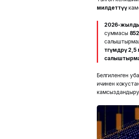
милдеттүү
камс
2026-жылды
суммасы
85
салыштырма
төгүмдөрү 2,5
салыштырмалу
Белгиленген уб
ичинен кокуста
камсыздандыруу