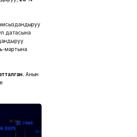
амсыздандыруу
ул датасына
дандыруу
рь-мартына
атталган
. Анын
е