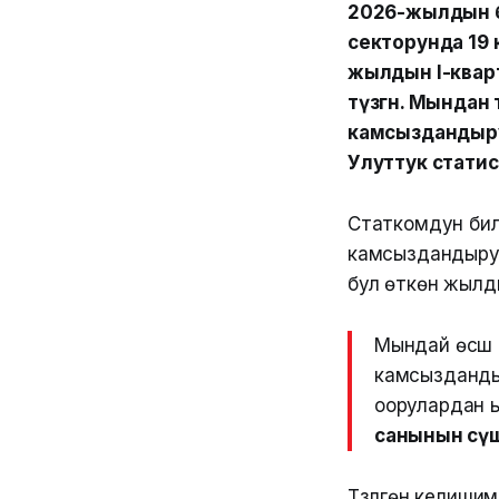
2026-жылдын 
секторунда 19
жылдын I-кварт
түзгөн. Мында
камсыздандыру
Улуттук стати
Статкомдун билд
камсыздандыру
бул өткөн жыл
Мындай өсүш
камсызданд
оорулардан 
санынын өсү
Түзүлгөн келиш