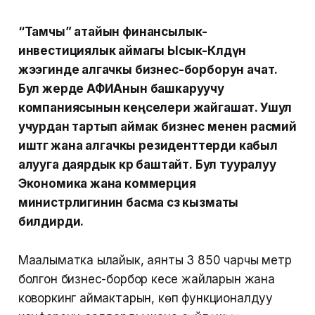
“Тамчы” атайын финансылык-
инвестициялык аймагы Ысык-Көлдүн
жээгинде алгачкы бизнес-борборун ачат.
Бул жерде АФИАнын башкаруучу
компаниясынын кеңселери жайгашат. Ушул
учурдан тартып аймак бизнес менен расмий
иштөөгө жана алгачкы резиденттерди кабыл
алууга даярдык көрө баштайт. Бул тууралуу
Экономика жана коммерция
министрлигинин басма сөз кызматы
билдирди.
Маалыматка ылайык, аянты 3 850 чарчы метр
болгон бизнес-борбор кеңсе жайларын жана
коворкинг аймактарын, көп функционалдуу