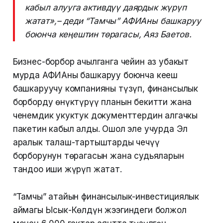
кабыл алууга активдүү даярдык жүрүп
жатат»,– деди “Тамчы” АФИАны башкаруу
боюнча кеңештин төрагасы, Аяз Баетов.
Бизнес-борбор ачылганга чейин аз убакыт
мурда АФИАны башкаруу боюнча кеңеш
башкаруучу компанияны түзүп, финансылык
борборду өнүктүрүү планын бекитти жана
ченемдик укуктук документтердин алгачкы
пакетин кабыл алды. Ошол эле учурда Эл
аралык талаш-тартыштарды чечүү
борборунун төрагасын жана судьяларын
тандоо иши жүрүп жатат.
“Тамчы” атайын финансылык-инвестициялык
аймагы Ысык-Көлдүн жээгиндеги болжол