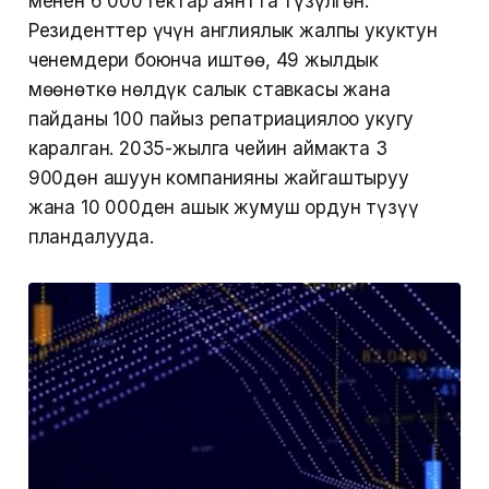
менен 6 000 гектар аянтта түзүлгөн.
Резиденттер үчүн англиялык жалпы укуктун
ченемдери боюнча иштөө, 49 жылдык
мөөнөткө нөлдүк салык ставкасы жана
пайданы 100 пайыз репатриациялоо укугу
каралган. 2035-жылга чейин аймакта 3
900дөн ашуун компанияны жайгаштыруу
жана 10 000ден ашык жумуш ордун түзүү
пландалууда.