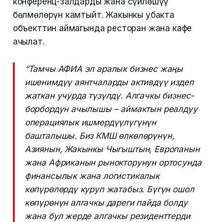
конференц-залдарды жана сүйлөшүү
бөлмөлөрүн камтыйт. Жакынкы убакта
объекттин аймагында ресторан жана кафе
ачылат.
“Тамчы АФИА эл аралык бизнес жаңы
ишенимдүү аянтчаларды активдүү издеп
жаткан учурда түзүлдү. Алгачкы бизнес-
борбордун ачылышы – аймактын реалдуу
операциялык ишмердүүлүгүнүн
башталышы. Биз КМШ өлкөлөрүнүн,
Азиянын, Жакынкы Чыгыштын, Европанын
жана Африканын рынокторунун ортосунда
финансылык жана логистикалык
көпүрөлөрдү куруп жатабыз. Бүгүн ошол
көпүрөнүн алгачкы дареги пайда болду
жана бул жерде алгачкы резиденттерди