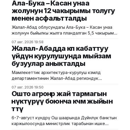
Ала-Бука – Касан унаа
жолунун 12 чакырымы толугу
менен асфальтталды
Жалал-Абад облусундагы Ала-Бука – Касан унаа
жолунун быйылкы жылга пландалган 5,5 чакырым
тилкесине асфальт-бетон төшөө иштери толугу менен
07 авг. 2026 19:58
аяктады. Транспорт жана коммуникациялар
Жалал-Абадда көп кабаттуу
министрлигинин маалыматына ылайык, жол куруу
үйдүн курулушунда мыйзам
иштери №17 Жол эксплуатациялоо мекемеси
бузуулар аныкталды
тарабынан белгиленген графикке ылайык,
курулуштун сапат талаптарын сактоо менен
Мамлекеттик архитектура-курулуш көзөмөлдөө
жүргүзүлдү. Аталган жолдун жалпы 12 чакырымына
департаментинин Жалал-Абад региондук
башкармалыгы шаардагы көп кабаттуу турак жайга
07 авг. 2026 19:50
текшерүү жүргүздү. Бул тууралуу Курулуш
Ошто агроөнөр жай тармагын
министрлигинин басма сөз кызматы билдирди.
өнүктүрүү боюнча көчмө жыйын
Маалыматка ылайык, текшерүү Байзаков көчөсү, 46
өттү
дарегинде курулуп жаткан объектте өткөрүлүп,
техникалык талаптардын бузулганы аныкталды.
6-7-август күндөрү Ош шаарында Дүйнөлүк банктын
Белгиленгендей, курулуш иштери бекитилген
каржылоосунда министрлик тарабынан ишке
долбоордук документациядан четтөө менен
ашырылып жаткан "Ош облусунун жана Ош