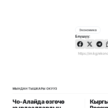
Экономика
Бөлүшүү:
МЫНДАН ТЫШКАРЫ ОКУҢУЗ
Чоң-Алайда өзгөчө
Кыргы
кырдаалдардын
Росси