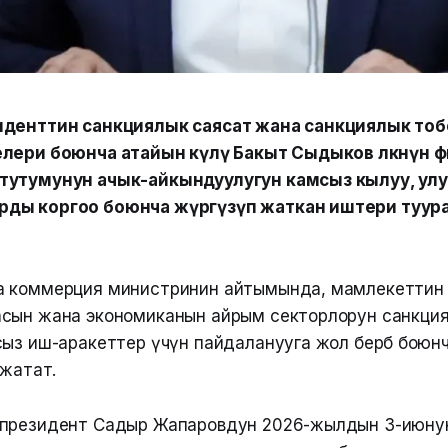
иденттин санкциялык саясат жана санкциялык то
лери боюнча атайын өкүлү Бакыт Сыдыков өлкөнүн 
тутумунун ачык-айкындуулугун камсыз кылуу, улу
ды коргоо боюнча жүргүзүп жаткан иштери туур
а коммерция министринин айтымында, мамлекеттин
сын жана экономиканын айрым секторлорун санкци
сыз иш-аракеттер үчүн пайдаланууга жол бербөө боюн
 жатат.
 президент Садыр Жапаровдун 2026-жылдын 3-июн