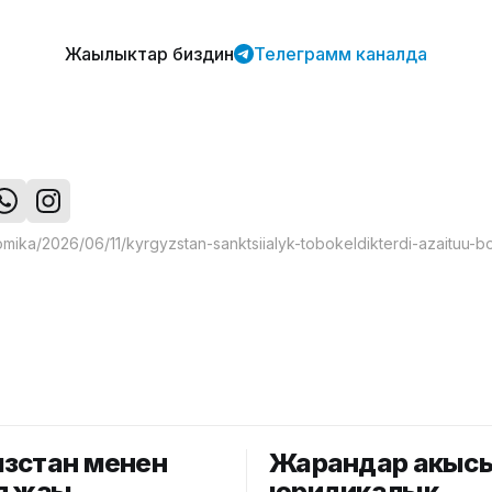
Жаңылыктар биздин
Телеграмм каналда
зстан менен
Жарандар акыс
я жаңы
юридикалык