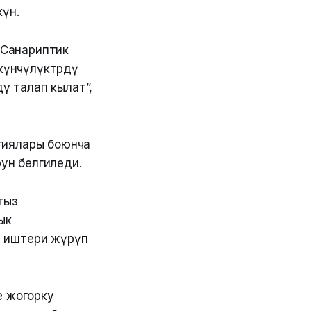
күн.
. Санариптик
күнчүлүктөрдү
дү талап кылат”,
гиялары боюнча
орун белгиледи.
гыз
ык
у иштери жүрүп
е жогорку