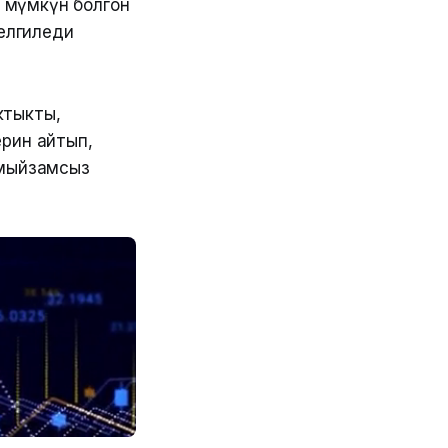
 мүмкүн болгон
елгиледи
ктыкты,
рин айтып,
 мыйзамсыз