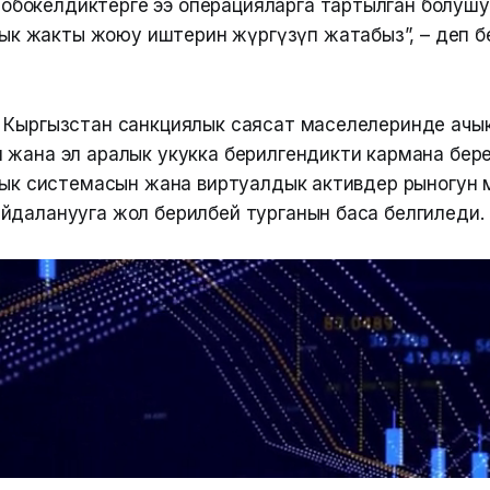
обокелдиктерге ээ операцияларга тартылган болушу
ык жакты жоюу иштерин жүргүзүп жатабыз”, – деп б
 Кыргызстан санкциялык саясат маселелеринде ачы
 жана эл аралык укукка берилгендикти кармана бере
ылык системасын жана виртуалдык активдер рыногун
йдаланууга жол берилбей турганын баса белгиледи.