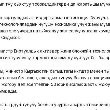
анып өтүү сыяктуу тобокелдиктерди да жаратышы мүм
п виртуалдык активдер тармагына өзгөчө көңүл бурууда
технологиялардын өнүгүшү экономика үчүн жаңы мүм
шол эле учурда натыйжалуу жөнгө салууну жана көзөмөл
 Сыдыков.
нистр Виртуалдык активдер жана блокчейн техноло
тин түзүлүшү тармактагы көзөмөлдү күчөтүүгө өбөлгө бол
, министр Кыргызстан батыштагы өнөктөштөр менен ты
тканын белгилеп, алардын өтүнүчү боюнча санкциял
 жогору деп эсептелген 50 юридикалык жакты жою
ымдады.
нөктөштөрдүн өтүнүчү боюнча учурда алардын пикиринд