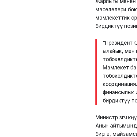
Жарлыгы менен 
маселелери бою
мамлекеттик ор
бирдиктүү пози
“Президент 
ылайык, мен
тобокелдикт
Мамлекет баш
тобокелдикт
координацияло
финансылык и
бирдиктүү по
Министр өзгөчө 
Анын айтымында
бирге, мыйзамс