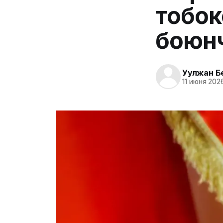
тобок
боюнча
Уулжан Б
11 июня 202