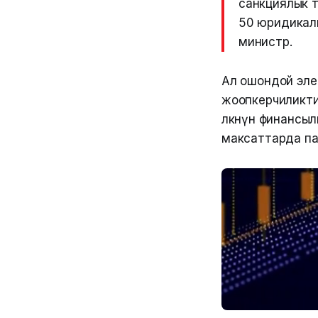
санкциялык т
50 юридикал
министр.
Ал ошондой эле
жоопкерчиликти
өлкөнүн финанс
максаттарда па