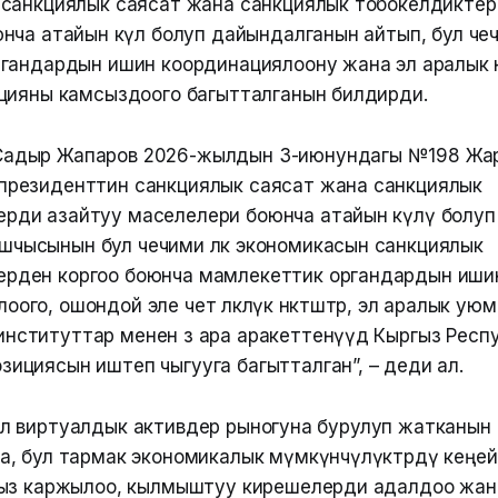
санкциялык саясат жана санкциялык тобокелдиктер
нча атайын өкүл болуп дайындалганын айтып, бул че
гандардын ишин координациялоону жана эл аралык өнө
цияны камсыздоого багытталганын билдирди.
Садыр Жапаров 2026-жылдын 3-июнундагы №198 Жа
 президенттин санкциялык саясат жана санкциялык
ерди азайтуу маселелери боюнча атайын өкүлү болу
чысынын бул чечими өлкө экономикасын санкциялык
ерден коргоо боюнча мамлекеттик органдардын иши
ого, ошондой эле чет өлкөлүк өнөктөштөр, эл аралык у
нституттар менен өз ара аракеттенүүдө Кыргыз Рес
зициясын иштеп чыгууга багытталган”, – деди ал.
көңүл виртуалдык активдер рыногуна бурулуп жатканын
, бул тармак экономикалык мүмкүнчүлүктөрдү кеңе
ыз каржылоо, кылмыштуу кирешелерди адалдоо жан