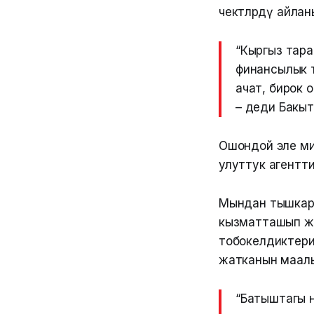
чектөөлөрдү айл
“Кыргыз тара
финансылык 
ачат, бирок о
– деди Бакыт
Ошондой эле ми
улуттук агенттик
Мындан тышкары
кызматташып жа
тобокелдиктери
жатканын маал
“Батыштагы ө