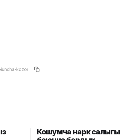
ыз
Кошумча нарк салыгы
боюнча бардык