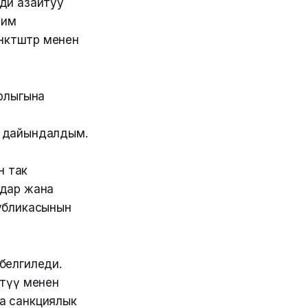
ди азайтуу
чим
ктөштөр менен
рлыгына
п дайындалдым.
н так
юмдар жана
публикасынын
 белгиледи.
йтүү менен
а санкциялык