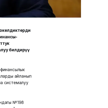
бокелдиктерди
финансы-
ттук
алуу билдирүү
 финансылык
яларды айланып
ча системалуу
ундагы №198