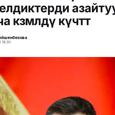
елдиктерди азайту
 көзөмөлдү күчөтөт
ейшенбекова
6 18:30