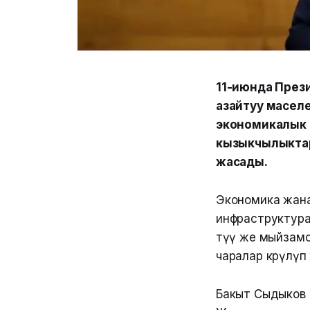
11-июнда През
азайтуу маселе
экономикалык 
кызыкчылыктар
жасады.
Экономика жан
инфраструктура
өтүү же мыйзам
чаралар көрүлүп
Бакыт Сыдыков