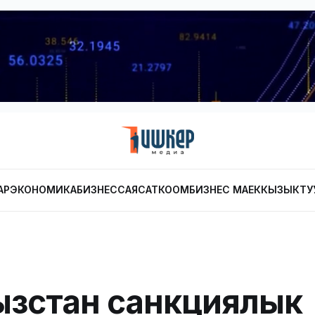
АР
ЭКОНОМИКА
БИЗНЕС
САЯСАТ
КООМ
БИЗНЕС МАЕК
КЫЗЫКТУ
зстан санкциялык