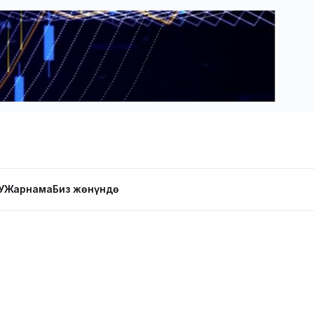
У
Жарнама
Биз жөнүндө