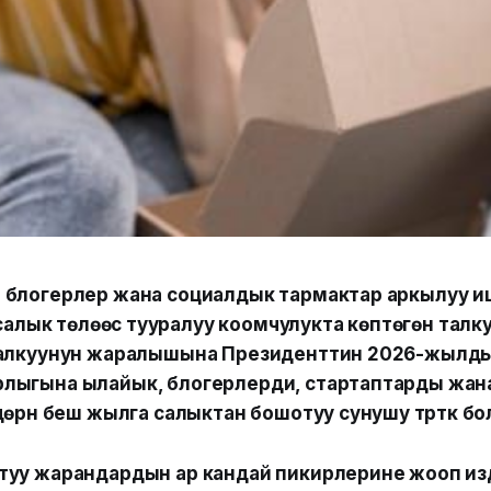
блогерлер жана социалдык тармактар аркылуу ишм
 салык төлөөсү тууралуу коомчулукта көптөгөн талку
талкуунун жаралышына Президенттин 2026-жылды
лыгына ылайык, блогерлерди, стартаптарды жана 
дөрүн беш жылга салыктан бошотуу сунушу түрткү б
туу жарандардын ар кандай пикирлерине жооп из