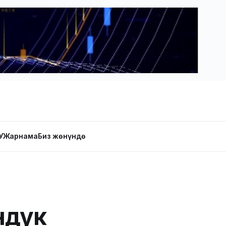
У
Жарнама
Биз жөнүндө
ндук