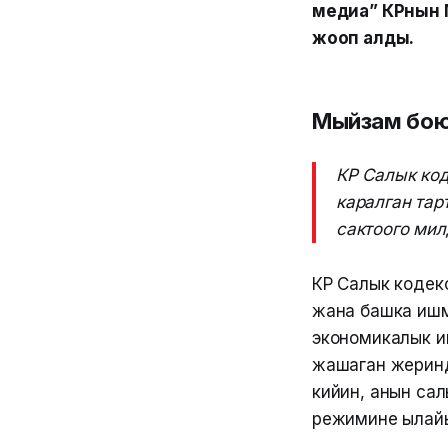
медиа” КРнын 
жооп алды.
Мыйзам боюн
КР Салык код
каралган та
сактоого мил
КР Салык кодек
жана башка ишме
экономикалык иш
жашаган жеринд
кийин, анын са
режимине ылайык