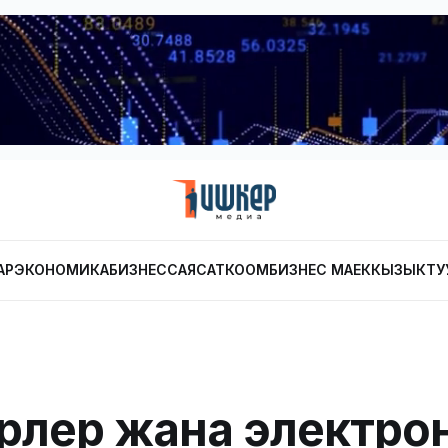
АР
ЭКОНОМИКА
БИЗНЕС
САЯСАТ
КООМ
БИЗНЕС МАЕК
КЫЗЫКТУ
рлер жана электро