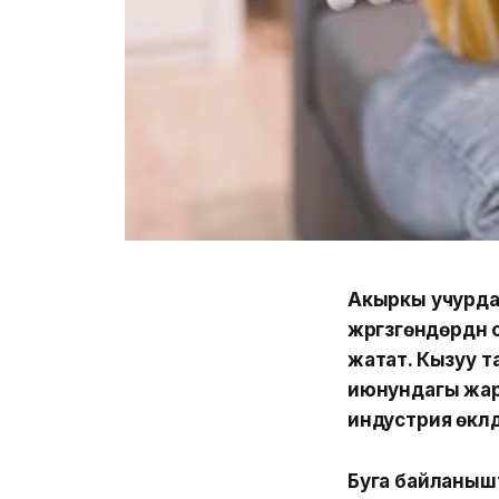
Акыркы учурда 
жүргүзгөндөрдүн
жатат. Кызуу 
июнундагы жар
индустрия өкүл
Буга байланыш