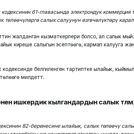
 кодексинин 61-главасында электрондук коммерция 
к төлөөчүлөргө салык салуунун өзгөчөлүктөрү карал
кттин жалданган кызматкерлери болсо, ал салык мы
айык киреше салыгын эсептөөгө, кармап калууга жан
 кодексинде белгиленген тартиптке ылайык, кыймылсы
төлөөгө милдеттүү.
нен ишкердик кылгандардын салык төлөм
дексинин 82-беренесине ылайык, салык төлөөчү сал