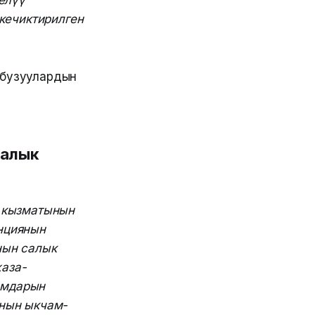
елүү
кечиктирилген
 бузуулардын
Салык
к кызматынын
нциянын
нын салык
аза-
амдарын
Рнын ыкчам-