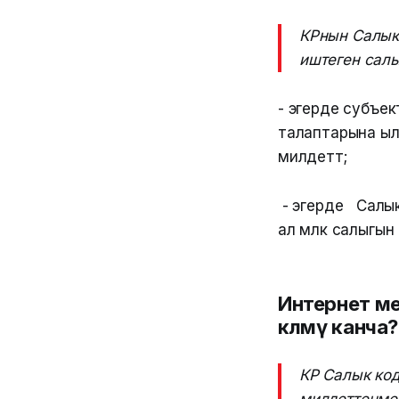
КРнын Салык
иштеген салы
- эгерде субъе
талаптарына ыл
милдеттүү;
- эгерде Салык
ал мүлк салыгын 
Интернет ме
көлөмү канча?
КР Салык ко