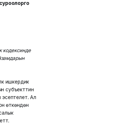
суроолорго
к кодексинде
ыйзамдарын
лүк ишкердик
чүн субъекттин
п эсептелет. Ал
он өткөндөн
 салык
түү.