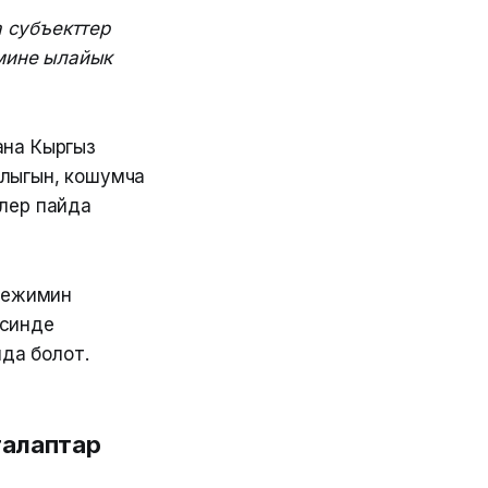
 субъекттер
мине ылайык
ана Кыргыз
лыгын, кошумча
лер пайда
 режимин
есинде
йда болот.
талаптар