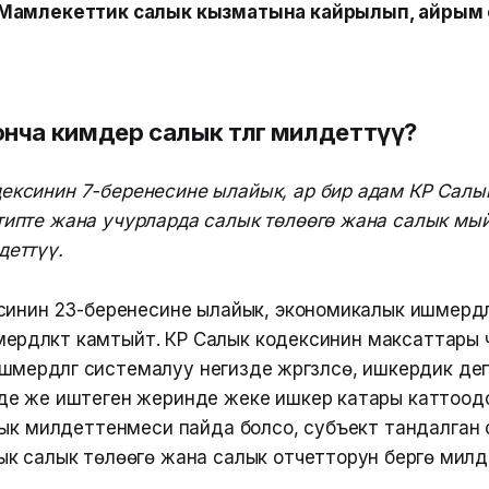
Мамлекеттик салык кызматына кайрылып, айрым 
ча кимдер салык төлөөгө милдеттүү?
ексинин 7-беренесине ылайык, ар бир адам КР Салы
ртипте жана учурларда салык төлөөгө жана салык м
деттүү.
синин 23-беренесине ылайык, экономикалык ишмердүү
рдүүлүктү камтыйт. КР Салык кодексинин максаттары ү
мердүүлүгү системалуу негизде жүргүзүлсө, ишкердик де
е же иштеген жеринде жеке ишкер катары каттоод
лык милдеттенмеси пайда болсо, субъект тандалган
 салык төлөөгө жана салык отчетторун берүүгө милдет