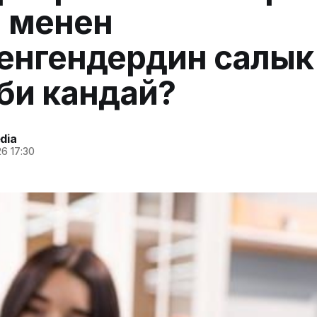
 менен
енгендердин салык тө
би кандай?
dia
6 17:30