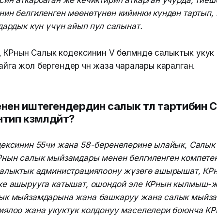
ин аткарбаган же кечиктирип аткарган учурда, тиеш
ин белгиленген мөөнөтүнөн кийинки күндөн тартып, 
дардык күн үчүн айып пул салынат.
 КРнын Салык кодексинин V бөлүмүндө салыктык укук
дайга жол бергендер үчүн жаза чаралары каралган.
нен иштегендердин салык төлөө тартибин 
ип көзөмөлдөйт?
дексинин 55чи жана 58-беренелерине ылайык, Салы
Рнын салык мыйзамдары менен белгиленген компете
салыктык администрациялоону жүзөгө ашырышат, КР
ке ашырууга катышат, ошондой эле КРнын кылмыш-ж
ык мыйзамдарына жана башкаруу жана салык мыйз
иялоо жана укуктук колдонуу маселелери боюнча К