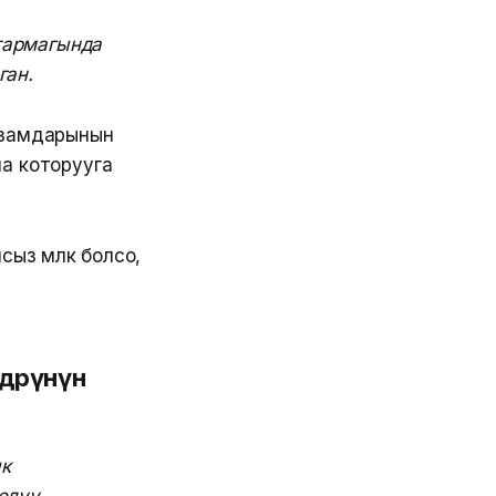
тармагында
ган.
йзамдарынын
а которууга
з мүлкү болсо,
дөрүнүн
ык