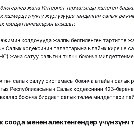
блогерлер жана Интернет тармагында иштеген башка
к ишмердүүлүктү жүргүзүүдө тандалган салык режи
ык милдеттенмелерин алышат:
режимин колдонууда жалпы белгиленген тартипте ж
н Салык кодексинин талаптарына ылайык киреше са
КНС) жана сатуу салыгын төлөө боюнча милдеттенме
рүлгөн салык салуу системасы боюнча атайын салык
гыз Республикасынын Салык кодексинин 423-берен
вкалар боюнча бирдиктүү салык төлөө милдеттери па
 соода менен алектенгендер үчүн өзүнчө 