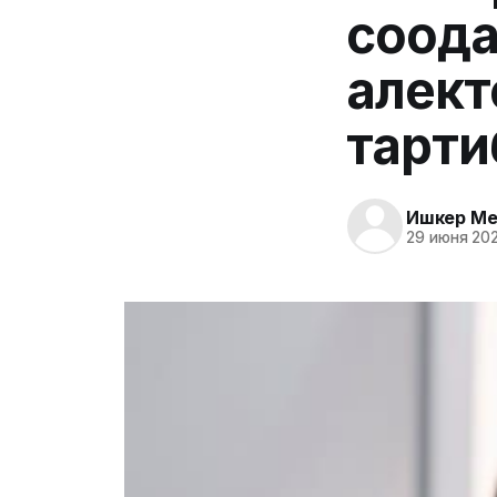
соода
алект
тарти
Ишкер Me
29 июня 202