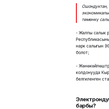
Ошондуктан, 
экономикалы
төмөнкү сал
- Жалпы салык 
Республикасыны
нарк салыгын (
болот;
- Жөнөкөйлөштү
колдонууда Кыр
белгиленген ста
Электрондук
барбы?