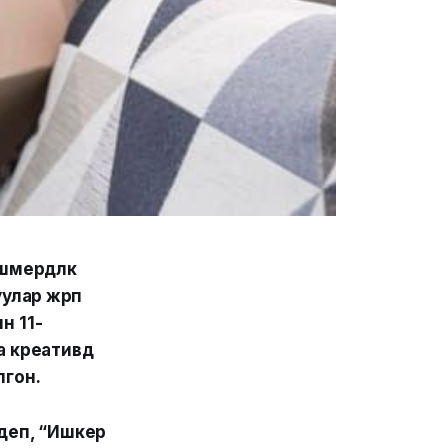
ердүүлүк
улар жүрүп
н 11-
креативдүү
олгон.
деп, “Ишкер