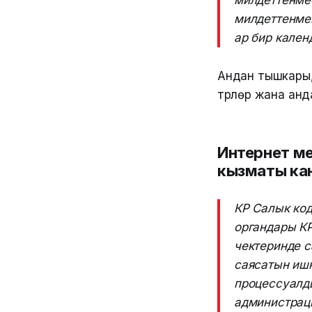
милдеттенмес
милдеттенмен
ар бир кален
Андан тышкары,
түрлөрү жана ан
Интернет ме
кызматы кант
КР Салык ко
органдары К
чектеринде 
саясатын иш
процессуалд
администрац