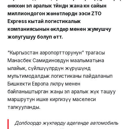
өнүккөн эл аралык түйүндүн жана күн сайын
миллиондогон жөнөтүүлөрдүн ээси ZTO
Express кытай логистикалык
компаниясынын өкүлдөрү менен жумушчу
жолугушуу болуп өттү.
"Кыргызстан аэропортторунун” төрагасы
Манасбек Самидиновдун маалыматына
ылайык, сүйлөшүүлөрдүн жүрүшүндө
мультимодалдык логистиканы пайдаланып
Бишкекти Европа өлкөлөрү менен
байланыштырган жаңы эл аралык жүк ташуу
маршрутун ишке киргизүү маселеси
талкууланды.
Долбоордо жүктөрдү адегенде автомобиль