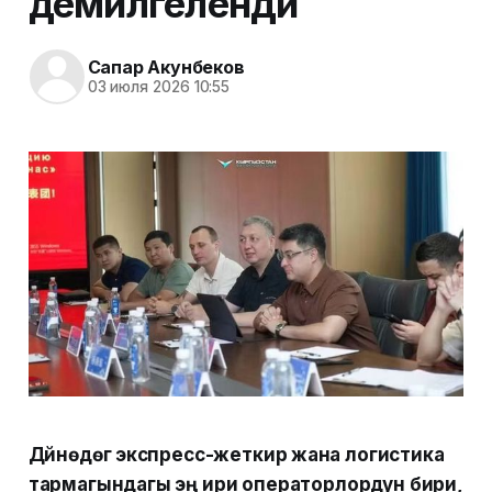
демилгеленди
Сапар Акунбеков
03 июля 2026 10:55
Дүйнөдөгү экспресс-жеткирүү жана логистика
тармагындагы эң ири операторлордун бири,