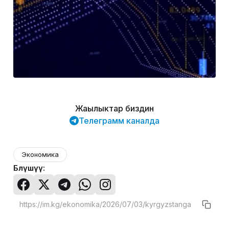
Жаңылыктар биздин
Телеграмм каналда
Экономика
Бөлүшүү: