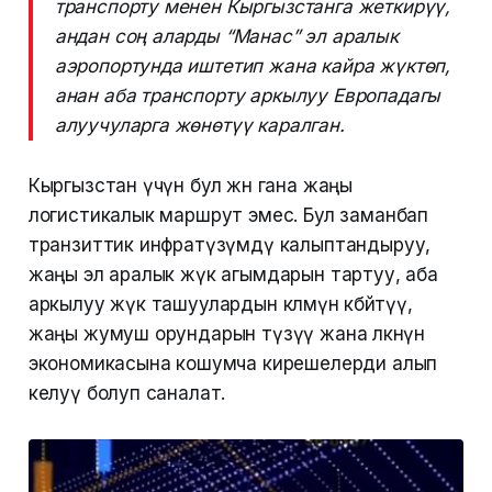
транспорту менен Кыргызстанга жеткирүү,
андан соң аларды “Манас” эл аралык
аэропортунда иштетип жана кайра жүктөп,
анан аба транспорту аркылуу Европадагы
алуучуларга жөнөтүү каралган.
Кыргызстан үчүн бул жөн гана жаңы
логистикалык маршрут эмес. Бул заманбап
транзиттик инфратүзүмдү калыптандыруу,
жаңы эл аралык жүк агымдарын тартуу, аба
аркылуу жүк ташуулардын көлөмүн көбөйтүү,
жаңы жумуш орундарын түзүү жана өлкөнүн
экономикасына кошумча кирешелерди алып
келуү болуп саналат.