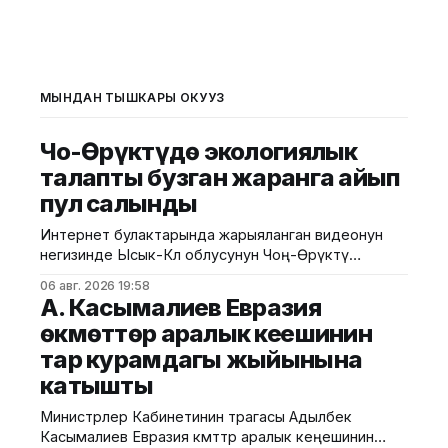
МЫНДАН ТЫШКАРЫ ОКУҢУЗ
Чоң-Өрүктүдө экологиялык
талапты бузган жаранга айып
пул салынды
Интернет булактарында жарыяланган видеонун
негизинде Ысык-Көл облусунун Чоң-Өрүктү
айылында таштанды калдыктарын белгиленбеген
06 авг. 2026 19:58
жерге төгүү фактысы аныкталды. Бул тууралуу
А. Касымалиев Евразия
Жаратылыш ресурстары, экология жана
өкмөттөр аралык кеңешинин
техникалык көзөмөл министрлигинен билдиришти.
тар курамдагы жыйынына
Маалыматка ылайык, Экологиялык жана
техникалык көзөмөл кызматынын Ысык-Көл
катышты
регионалдык башкармалыгынын тескөөчүлөрү
жүргүзгөн текшерүүдө экологиялык талаптарды
Министрлер Кабинетинин төрагасы Адылбек
бузган жаран аныкталган. Жыйынтыгында "Укук
Касымалиев Евразия өкмөттөр аралык кеңешинин