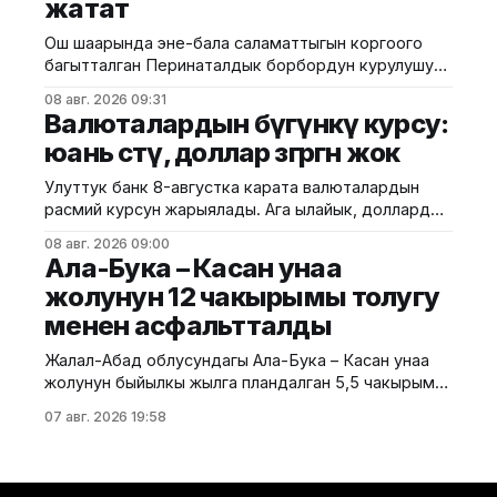
жатат
өзгөрүүлөрдү эске алып, жол белгилеринин
талаптарын так
Ош шаарында эне-бала саламаттыгын коргоого
багытталган Перинаталдык борбордун курулушу
башталды. Бул тууралуу Саламаттык сактоо
08 авг. 2026 09:31
министрлигинин басма сөз кызматы билдирди.
Валюталардын бүгүнкү курсу:
Маалыматка ылайык, долбоор Германиянын
юань өстү, доллар өзгөргөн жок
өнүктүрүү банкынын (KfW) 13,5 млн евро өлчөмүндөгү
гранттык каражатынын эсебинен ишке
Улуттук банк 8-августка карата валюталардын
ашырылууда. Аталган борбор 249 орунга
расмий курсун жарыялады. Ага ылайык, доллардын
ылайыкталып, кош бойлуу аялдарга, төрөттөн кийинки
курсу өзгөрүүсүз, тагыраагы 87,4500 сом бойдон
энелерге жана ымыркайларга
08 авг. 2026 09:00
калды. Евро 100,9435 сомдон 100,7730 сомго
Ала-Бука – Касан унаа
түшүп, 0,17%га төмөндөдү. Ал эми рублдин курсу
жолунун 12 чакырымы толугу
1,0652 сом деп белгиленип, 1,36%га түштү. Теңге
менен асфальтталды
болсо 0,1871 сомдон
Жалал-Абад облусундагы Ала-Бука – Касан унаа
жолунун быйылкы жылга пландалган 5,5 чакырым
тилкесине асфальт-бетон төшөө иштери толугу менен
07 авг. 2026 19:58
аяктады. Транспорт жана коммуникациялар
министрлигинин маалыматына ылайык, жол куруу
иштери №17 Жол эксплуатациялоо мекемеси
тарабынан белгиленген графикке ылайык,