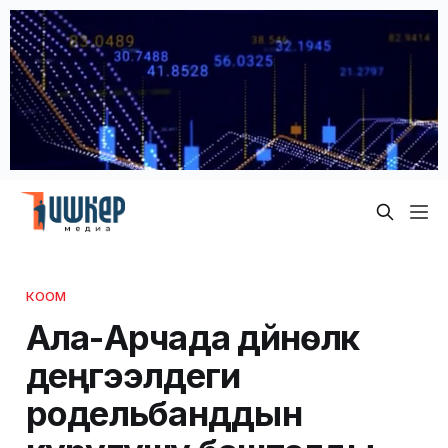
КООМ
Ала-Арчада дүйнөлүк
деңгээлдеги
родельбанддын