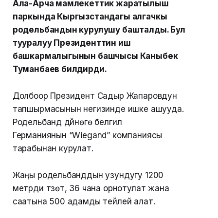
Ала-Арча мамлекеттик жаратылыш
паркында Кыргызстандагы алгачкы
родельбандын курулушу башталды. Бул
тууралуу Президенттин иш
башкармалыгынын башчысы Каныбек
Туманбаев билдирди.
Долбоор Президент Садыр Жапаровдун
тапшырмасынын негизинде ишке ашууда.
Родельбанд дүйнөгө белгилүү
Германиянын “Wiegand” компаниясы
тарабынан курулат.
Жаңы родельбанддын узундугу 1200
метрди түзөт, 36 чана орнотулат жана
саатына 500 адамды тейлей алат.