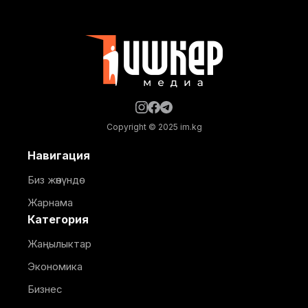
курулуштун сапат талаптарын сактоо менен
жүргүзүлдү. Аталган жолдун жалпы 12 чакырымына
Copyright © 2025 im.kg
Навигация
Биз жөнүндө
Жарнама
Категория
Жаңылыктар
Экономика
Бизнес