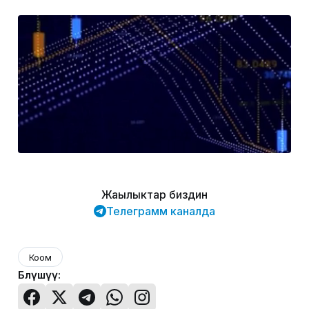
Жаңылыктар биздин
Телеграмм каналда
Коом
Бөлүшүү: