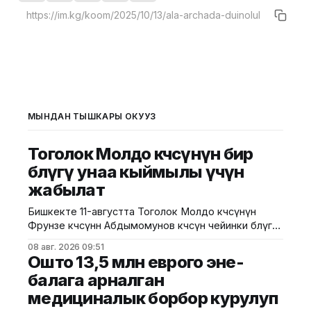
МЫНДАН ТЫШКАРЫ ОКУҢУЗ
Тоголок Молдо көчөсүнүн бир
бөлүгү унаа кыймылы үчүн
жабылат
Бишкекте 11-августта Тоголок Молдо көчөсүнүн
Фрунзе көчөсүнөн Абдымомунов көчөсүнө чейинки бөлүгү
унаа кыймылы үчүн убактылуу жабылат. Калаа
08 авг. 2026 09:51
мэриясынын билдиришкендей, аталган тилкеде
Ошто 13,5 млн еврого эне-
бул убакта курулуш иштери жүргүзүлөт. Ал эми
балага арналган
Фрунзе жана Панфилов көчөлөрүнүн кесилиши
медициналык борбор курулуп
кайрадан унаалар үчүн ачылат. Мэрия
айдоочуларды жол кыймылындагы убактылуу