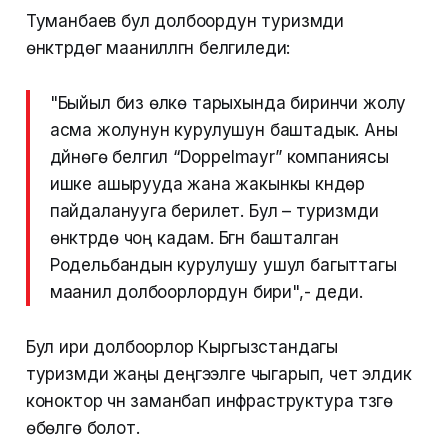
Туманбаев бул долбоордун туризмди
өнүктүрүүдөгү маанилүүлүгүн белгиледи:
"Быйыл биз өлкө тарыхында биринчи жолу
асма жолунун курулушун баштадык. Аны
дүйнөгө белгилүү “Doppelmayr” компаниясы
ишке ашырууда жана жакынкы күндөрү
пайдаланууга берилет. Бул – туризмди
өнүктүрүүдө чоң кадам. Бүгүн башталган
Родельбандын курулушу ушул багыттагы
маанилүү долбоорлордун бири",- деди.
Бул ири долбоорлор Кыргызстандагы
туризмди жаңы деңгээлге чыгарып, чет элдик
коноктор үчүн заманбап инфраструктура түзүүгө
өбөлгө болот.