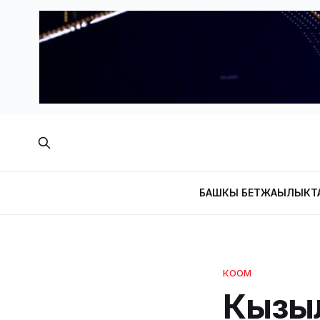
БАШКЫ БЕТ
ЖАҢЫЛЫКТ
КООМ
Кызыл