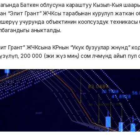
агында Баткен облусуна караштуу Кызыл-Кыя шаар
шкан “Элит Грант” ЖЧКсы тарабынан курулуп жаткан 
кшерүү учурунда объектинин коопсуздук техникасы
лбагандыгы аныкталды.
ит Грант” ЖЧКсына КРнын “Укук бузуулар жөнүндө” ко
үзүлүп, 200 000 (эки жүз миң) сом өлчөмүндө айып пул