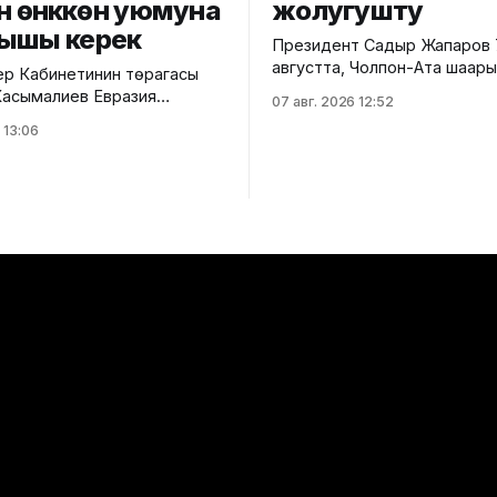
үн өнүккөн уюмуна
жолугушту
ышы керек
Президент Садыр Жапаров 
августта, Чолпон-Ата шаар
р Кабинетинин төрагасы
Армениянын премьер-минис
асымалиев Евразия
07 авг. 2026 12:52
Пашинян менен жолугушту. 
аралык кеңешинин
 13:06
тууралуу президенттин рас
ен курамдагы кезектеги
сайтына жарыяланды. Маалыматка
а ЕАЭБдин мындан аркы
таянсак, жолугушууда эки т
 негизги багыттарына токтолду.
мамилелерди өнүктүрүүнүн акт
луу Өкмөттүн басма сөз
маселелери, соода-эконом
 билдиришти. Ал
жана инвестициялык кызма
ык экономикалык жол"
кеңейтүү, ошондой эле өз ара
ясы 2030-жылга чейинки
кызыкчылык жараткан айма
лык багытты аныктаганын
эл аралык күн тартибиндеги
ү күндө ал бекитилген Иш-
боюнча
анында конкреттүү түргө