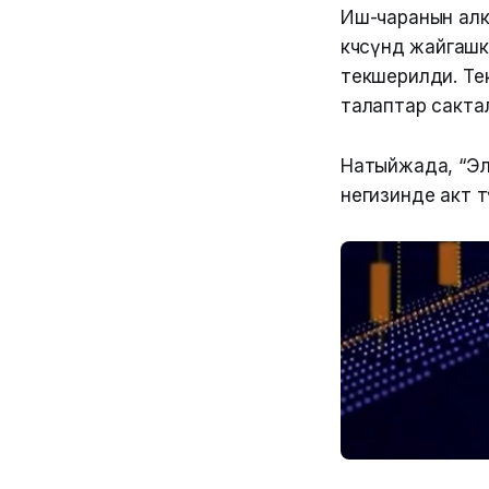
Иш-чаранын алк
көчөсүндө жайга
текшерилди. Те
талаптар сакта
Натыйжада, “Эл
негизинде акт т