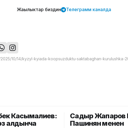
Жаңылыктар биздин
Телеграмм каналда
ек Касымалиев:
Садыр Жапаров 
өз алдынча
Пашинян менен