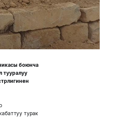
никасы боюнча
л тууралуу
стрлигинен
о
кабаттуу турак