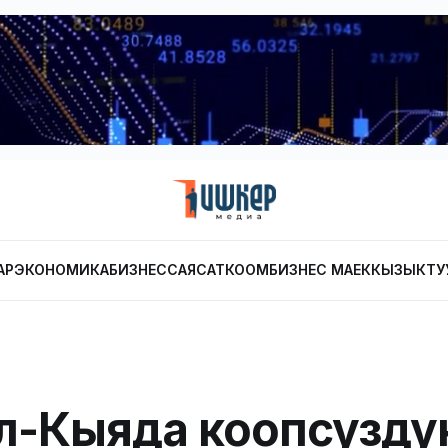
АР
ЭКОНОМИКА
БИЗНЕС
САЯСАТ
КООМ
БИЗНЕС МАЕК
КЫЗЫКТУ
-Кыяда коопсузду