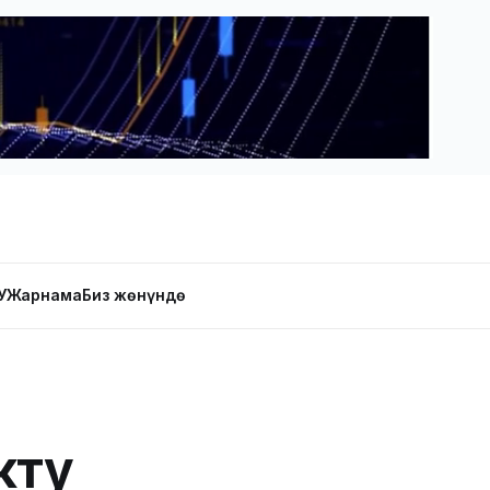
У
Жарнама
Биз жөнүндө
кту