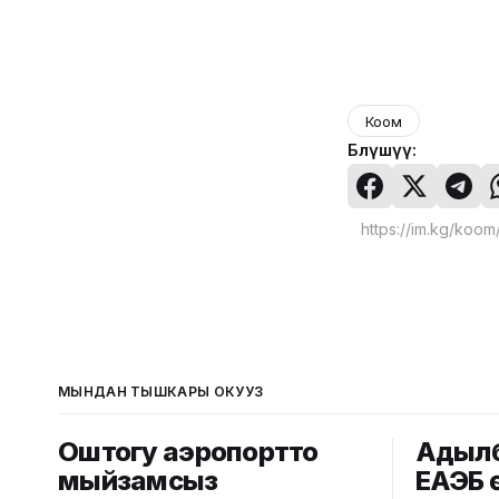
Коом
Бөлүшүү:
МЫНДАН ТЫШКАРЫ ОКУҢУЗ
Оштогу аэропортто
Адылб
мыйзамсыз
ЕАЭБ 