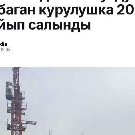
баган курулушка 20
айып салынды
dia
 12:42