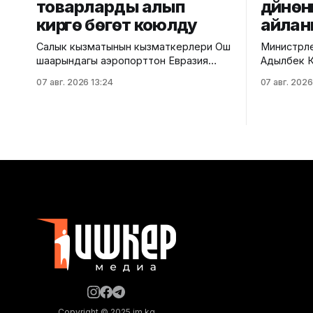
товарларды алып
дүйнөн
кирүүгө бөгөт коюлду
айлан
Салык кызматынын кызматкерлери Ош
Министрле
шаарындагы аэропорттон Евразия
Адылбек К
экономикалык биримдигине мүчө
өкмөттөр 
07 авг. 2026 13:24
07 авг. 2026
өлкөлөрдөн келген товарларды
кеңейтилг
мыйзамсыз алып кирүү аракетин
жыйынынд
аныктап, ага бөгөт коюшту. Аталган
өнүгүүсүнүн
кызматтын маалыматына ылайык, жүктү
Бул туура
текшерүү учурунда баштыктардын
кызматынан
ичинен сүркүзөндүн терисинен жасалган
"Евразиял
109 баш кийим жана 161 даана
деклараци
сүркүзөндүн териси табылган. Аталган
стратегия
товарлар тиешелүү коштомо
жана бүгүнк
документтери жок ташып келинген.
чаралар пл
Copyright © 2025 im.kg