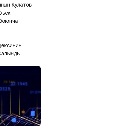
ынын Кулатов
объект
 боюнча
дексинин
 салынды.