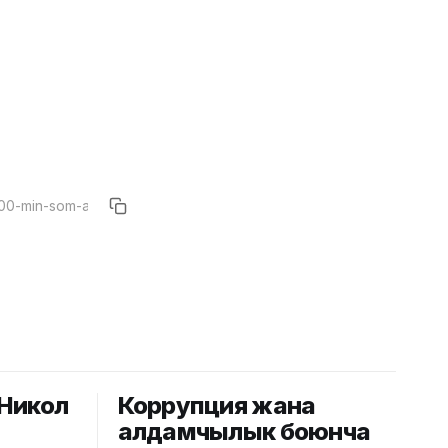
Никол
Коррупция жана
алдамчылык боюнча