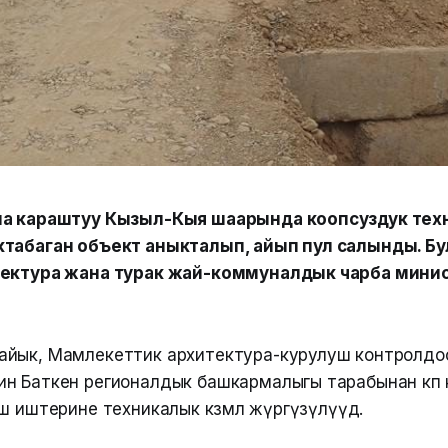
на караштуу Кызыл-Кыя шаарында коопсуздук тех
табаган объект аныкталып, айып пул салынды. Бу
тектура жана турак жай-коммуналдык чарба мини
йык, Мамлекеттик архитектура-курулуш контролдо
н Баткен регионалдык башкармалыгы тарабынан көп 
ш иштерине техникалык көзөмөл жүргүзүлүүдө.