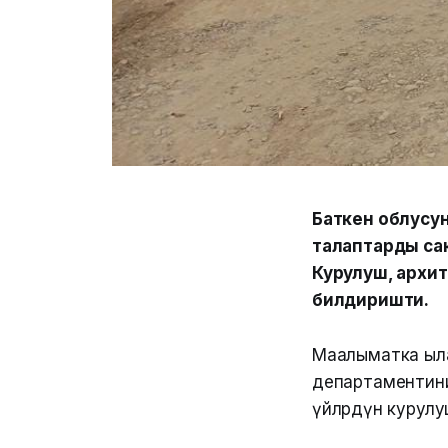
Баткен облусу
талаптарды сак
Курулуш, архи
билдиришти.
Маалыматка ыла
департаментини
үйлөрдүн курулу