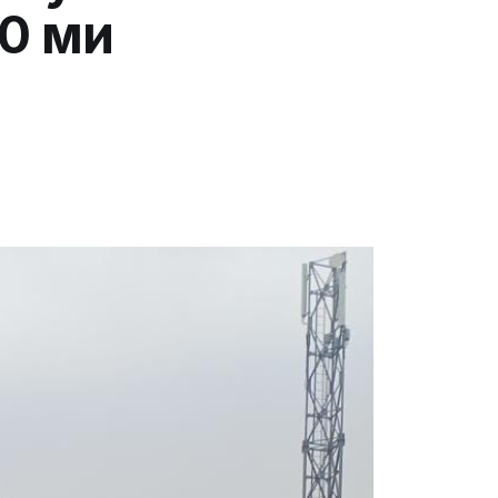
0 миң