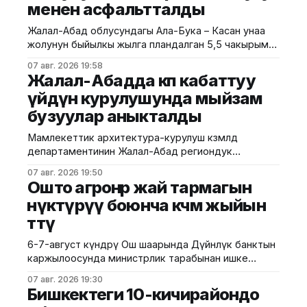
менен асфальтталды
Жалал-Абад облусундагы Ала-Бука – Касан унаа
жолунун быйылкы жылга пландалган 5,5 чакырым
тилкесине асфальт-бетон төшөө иштери толугу менен
07 авг. 2026 19:58
аяктады. Транспорт жана коммуникациялар
Жалал-Абадда көп кабаттуу
министрлигинин маалыматына ылайык, жол куруу
үйдүн курулушунда мыйзам
иштери №17 Жол эксплуатациялоо мекемеси
бузуулар аныкталды
тарабынан белгиленген графикке ылайык,
курулуштун сапат талаптарын сактоо менен
Мамлекеттик архитектура-курулуш көзөмөлдөө
жүргүзүлдү. Аталган жолдун жалпы 12 чакырымына
департаментинин Жалал-Абад региондук
башкармалыгы шаардагы көп кабаттуу турак жайга
07 авг. 2026 19:50
текшерүү жүргүздү. Бул тууралуу Курулуш
Ошто агроөнөр жай тармагын
министрлигинин басма сөз кызматы билдирди.
өнүктүрүү боюнча көчмө жыйын
Маалыматка ылайык, текшерүү Байзаков көчөсү, 46
өттү
дарегинде курулуп жаткан объектте өткөрүлүп,
техникалык талаптардын бузулганы аныкталды.
6-7-август күндөрү Ош шаарында Дүйнөлүк банктын
Белгиленгендей, курулуш иштери бекитилген
каржылоосунда министрлик тарабынан ишке
долбоордук документациядан четтөө менен
ашырылып жаткан "Ош облусунун жана Ош
жүргүзүлгөн. Ошондой эле
07 авг. 2026 19:30
шаарынын аймактык экономикалык өнүгүүсү"
Бишкектеги 10-кичирайондо
долбоорунун алкагында Өндүрүмдүү өнөктөштүк