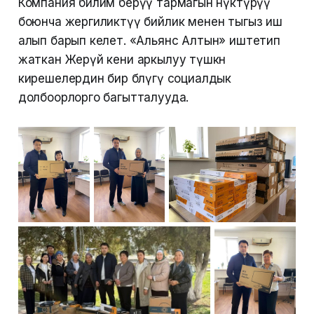
Компания билим берүү тармагын өнүктүрүү
боюнча жергиликтүү бийлик менен тыгыз иш
алып барып келет. «Альянс Алтын» иштетип
жаткан Жерүй кени аркылуу түшкөн
кирешелердин бир бөлүгү социалдык
долбоорлорго багытталууда.