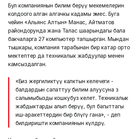
Бул компаниянын билим берүү мекемелерин
колдоого алган алгачкы кадамы эмес. Буга
чейин «Альянс Алтын» Манас, Айтматов
райондорунда жана Талас шаарындагы бала
бакчаларга 27 компьютер тапшырган. Мындан
тышкары, компания тарабынан бир катар орто
мектептер да техникалык жабдуулар менен
камсыздалган.
«Биз жергиликтүү калктын келечеги -
балдардын сапаттуу билим алуусуна өз
салымыбызды кошкубуз келет. Техникалык
жабдыктарды алып берүү, бул багыттагы
иш-аракеттердин бир бөлүгү гана», - деп
билдиришти компаниянын өкүлдөрү.