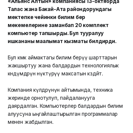
«Альянс Алтын» компаниясы 13-октябрда
Талас жана Бакай-Ата райондорундагы
мектепке чейинки билим берүү
мекемелерине заманбап 20 комплект
компьютер тапшырды. Бул тууралуу
ишкананы маалымат кызматы билдирди.
Бул көмөк аймактагы билим берүү шарттарын
жакшыртуу жана балдардын технологиялык
көндүмдөрүн өнүктүрүү максатын көздөйт.
Компания өкүлдөрүнүн айтымында, техника
жеринде орнотулуп, пайдаланууга
даярдалган. Компьютерлер балдардын билим
алуусуна ыңгайлаштырылган программалар
менен жабдылган.