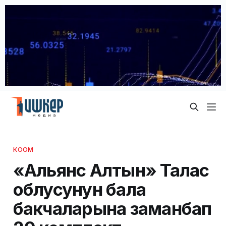
КООМ
«Альянс Алтын» Талас
облусунун бала
бакчаларына заманбап