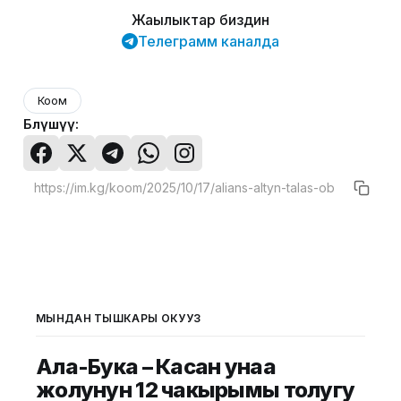
Жаңылыктар биздин
Телеграмм каналда
Коом
Бөлүшүү:
МЫНДАН ТЫШКАРЫ ОКУҢУЗ
Ала-Бука – Касан унаа
жолунун 12 чакырымы толугу