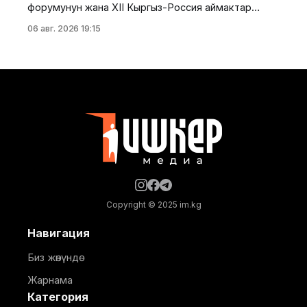
форумунун жана XII Кыргыз-Россия аймактар
аралык конференциясынын алкагында "Айыл чарба
06 авг. 2026 19:15
тармагындагы кыргыз-орус кызматташтыгынын
келечеги" аттуу панелдик сессия өттү. Бул
тууралуу Айыл чарба министрлигинин басма сөз
кызматынан билдиришти. Иш-чарада Суу
ресурстары, айыл чарба жана кайра иштетүү өнөр
жайы министринин орун басары
Copyright © 2025 im.kg
Навигация
Биз жөнүндө
Жарнама
Категория