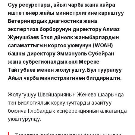
Суу ресурстары, айыл чарба жана кайра
иштетүү өнөр жайы министрлигине караштуу
Ветеринардык диагностика жана
экспертиза борборунун директору Алмаз
Жунушбаев Бүткүл дүйнөлүк жаныбарлардын
саламаттыгын коргоо уюмунун (WOAH)
башкы директору Эммануэль Субейран
жана субрегионалдык өкүлү Мереке
Тайтубаев менен жолугушту. Бул тууралуу
Айыл чарба министрлигинен билдиришти.
Жолугушуу Швейцариянын Женева шаарында
өткөн Биологиялык коркунучтарды азайтуу
боюнча Глобалдык конференциянын алкагында
уюштурулду.