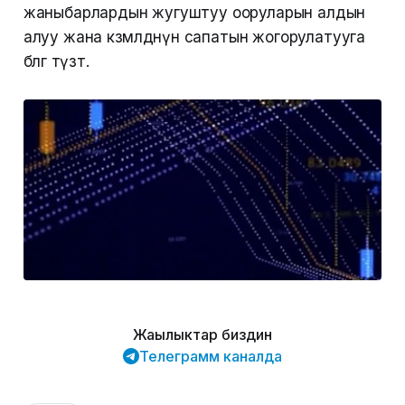
жаныбарлардын жугуштуу ооруларын алдын
алуу жана көзөмөлдөөнүн сапатын жогорулатууга
өбөлгө түзөт.
Жаңылыктар биздин
Телеграмм каналда