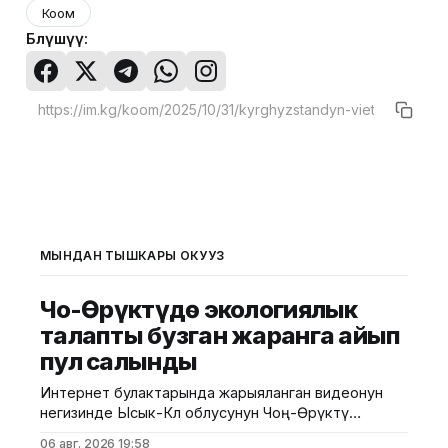
Коом
Бөлүшүү:
МЫНДАН ТЫШКАРЫ ОКУҢУЗ
Чоң-Өрүктүдө экологиялык
талапты бузган жаранга айып
пул салынды
Интернет булактарында жарыяланган видеонун
негизинде Ысык-Көл облусунун Чоң-Өрүктү
айылында таштанды калдыктарын белгиленбеген
06 авг. 2026 19:58