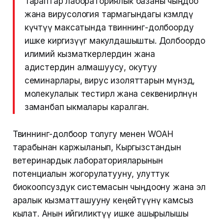
Тараптар лабораториялык базаны чыңдоо
жана вирусология тармагындагы көзөмөлдү
күчөтүү максатында твиннинг-долбоорду
ишке киргизүүгө макулдашышты. Долбоордо
илимий кызматкерлердин жана
адистердин алмашуусу, окутуу
семинарлары, вирус изоляттарын мүнөздөө,
молекулалык тестирлөө жана секвенирлөөнүн
заманбап ыкмалары каралган.
Твиннинг-долбоор толугу менен WOAH
тарабынан каржыланып, Кыргызстандын
ветеринардык лабораторияларынын
потенциалын жогорулатууну, улуттук
биокоопсуздук системасын чыңдоону жана эл
аралык кызматташууну кеңейтүүнү камсыз
кылат. Анын ийгиликтүү ишке ашырылышы