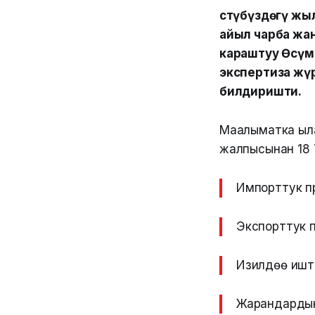
Үстүбүздөгү ж
айыл чарба жа
караштуу Өсүм
экспертиза жү
билдиришти.
Маалыматка ылайы
жалпысынан 18 7
Импорттук пр
Экспорттук п
Изилдөө иштер
Жарандардын 