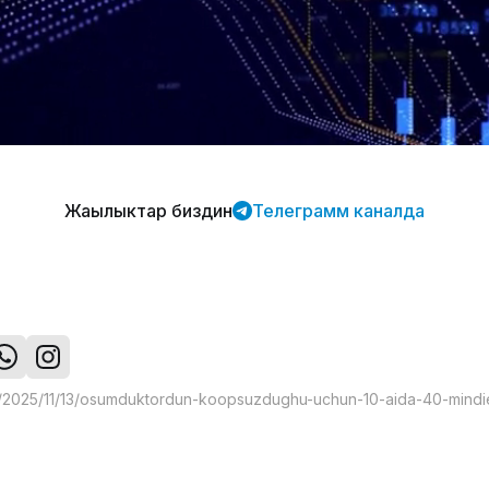
Жаңылыктар биздин
Телеграмм каналда