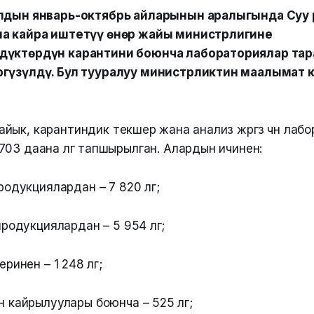
ылдын январь-октябрь айларынын аралыгында Суу 
на кайра иштетүү өнөр жайы министрлигине
дүктөрдүн карантини боюнча лабораториялар тар
ргүзүлдү. Бул тууралуу министрликтин маалымат
к, карантиндик текшерүү жана анализ жүргүзүү үчүн ла
03 даана үлгү тапшырылган. Алардын ичинен:
одукциялардан – 7 820 үлгү;
родукциялардан – 5 954 үлгү;
инен – 1 248 үлгү;
кайрылуулары боюнча – 525 үлгү;