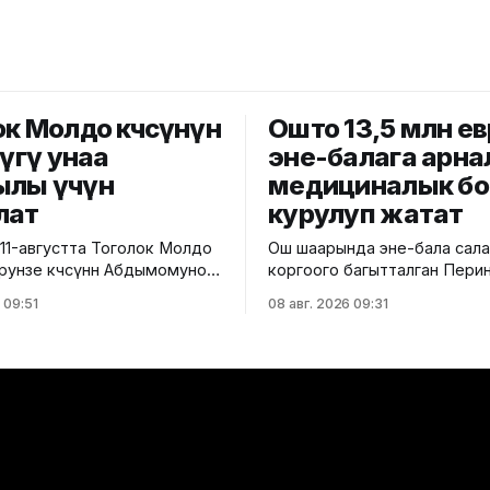
к Молдо көчөсүнүн
Ошто 13,5 млн ев
лүгү унаа
эне-балага арна
лы үчүн
медициналык бо
лат
курулуп жатат
11-августта Тоголок Молдо
Ош шаарында эне-бала сал
Фрунзе көчөсүнөн Абдымомунов
коргоого багытталган Пери
ейинки бөлүгү унаа кыймылы
борбордун курулушу башта
 09:51
08 авг. 2026 09:31
луу жабылат. Калаа
тууралуу Саламаттык сакто
н билдиришкендей, аталган
министрлигинин басма сөз к
ул убакта курулуш иштери
билдирди. Маалыматка ылайык,
ана
долбоор Германиянын өнүкт
өчөлөрүнүн кесилиши
банкынын (KfW) 13,5 млн ев
аалар үчүн ачылат. Мэрия
өлчөмүндөгү гранттык каража
арды жол кыймылындагы
эсебинен ишке ашырылууда. Аталга
өзгөрүүлөрдү эске алып, жол
борбор 249 орунга ылайыкт
нин талаптарын так
бойлуу аялдарга, төрөттөн кий