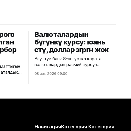
рого
Валюталардын
лган
бүгүнкү курсу: юань
рбор
өстү, доллар өзгөргөн жок
Улуттук банк 8-августка карата
валюталардын расмий курсун
аматтыгын
жарыялады. Ага ылайык, доллардын
наталдык
08 авг. 2026 09:00
курсу өзгөрүүсүз, тагыраагы 87,4500
лды. Бул
сом бойдон калды. Евро 100,9435
о
сомдон 100,7730 сомго
ызматы
түшүп, 0,17%га төмөндөдү. Ал эми
рублдин курсу 1,0652 сом деп
үрүү
белгиленип, 1,36%га түштү. Теңге
ро
болсо 0,1871 сомдон
тынын
н
алып, кош
Навигация
Категория
Категория
инки