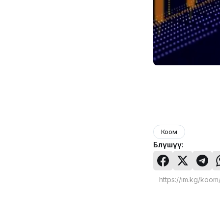
Коом
Бөлүшүү: