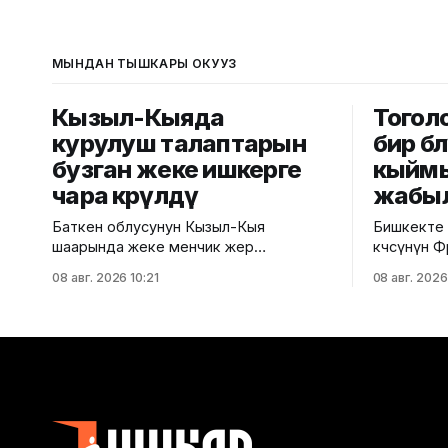
МЫНДАН ТЫШКАРЫ ОКУҢУЗ
Кызыл-Кыяда
Тоголо
курулуш талаптарын
бир бө
бузган жеке ишкерге
кыймы
чара көрүлдү
жабы
Баткен облусунун Кызыл-Кыя
Бишкекте 
шаарында жеке менчик жер
көчөсүнүн 
тилкесинде салынып жаткан эки
көчөсүнө ч
08 авг. 2026 10:21
08 авг. 2026
кабаттуу соода борборунун
үчүн убакты
курулушунда мыйзам бузуулар
мэриясыны
аныкталды. Бул тууралуу Курулуш,
тилкеде б
архитектура жана турак жай-
жүргүзүлөт. Ал эми Фрунзе ж
коммуналдык чарба министрлигинин
Панфилов к
басма сөз кызматы билдирди.
кайрадан ун
Маалыматка ылайык, Кулатов көчөсүндө
айдоочул
жайгашкан объекттеги иштер
убактылуу 
тиешелүү уруксат берүүчү жана
белгилери