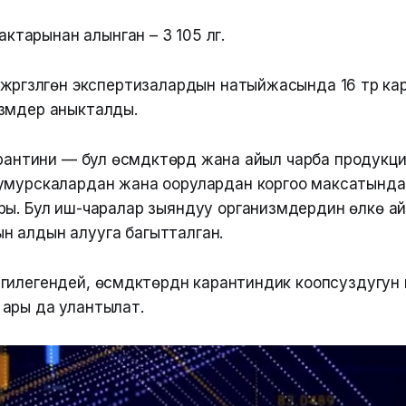
тарынан алынган – 3 105 үлгү.
үргүзүлгөн экспертизалардын натыйжасында 16 түр к
змдер аныкталды.
арантини — бул өсүмдүктөрдү жана айыл чарба продукция
мурскалардан жана оорулардан коргоо максатында жүрг
ы. Бул иш-чаралар зыяндуу организмдердин өлкө айма
 алдын алууга багытталган.
гилегендей, өсүмдүктөрдүн карантиндик коопсуздугу
ары да улантылат.