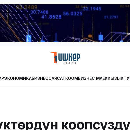
АР
ЭКОНОМИКА
БИЗНЕС
САЯСАТ
КООМ
БИЗНЕС МАЕК
КЫЗЫКТУ
үктөрдүн коопсузду