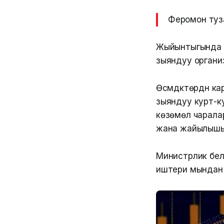
Феромон тузак
Жыйынтыгында ж
зыяндуу органи
Өсүмдүктөрдүн к
зыяндуу курт-ку
көзөмөл чаралар
жана жайылышын
Министрлик бел
иштери мындан 