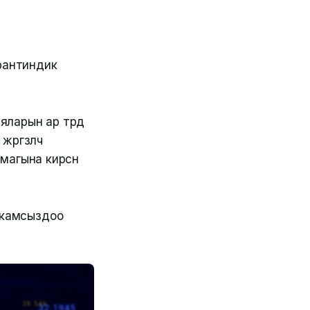
арантиндик
ларын ар түрдүү
үзүлүүчү
гына кирүүсүн
н камсыздоо