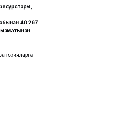
ресурстары,
абынан 40 267
 кызматынан
бораторияларга