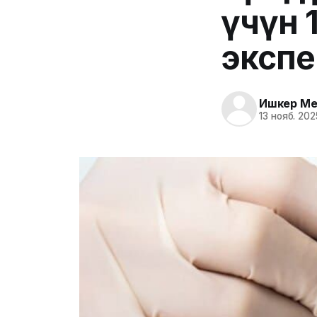
үчүн 
экспе
Ишкер Me
13 нояб. 202