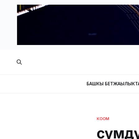
БАШКЫ БЕТ
ЖАҢЫЛЫКТ
КООМ
Өсүмд