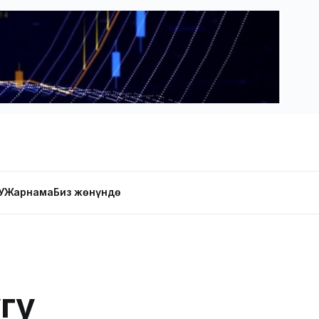
У
Жарнама
Биз жөнүндө
гу