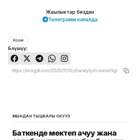
Жаңылыктар биздин
Телеграмм каналда
Коом
Бөлүшүү:
МЫНДАН ТЫШКАРЫ ОКУҢУЗ
Баткенде мектеп ачуу жана