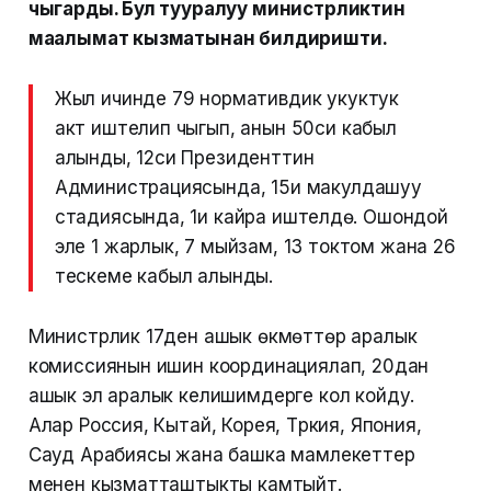
чыгарды. Бул тууралуу министрликтин
маалымат кызматынан билдиришти.
Жыл ичинде 79 нормативдик укуктук
акт иштелип чыгып, анын 50си кабыл
алынды, 12си Президенттин
Администрациясында, 15и макулдашуу
стадиясында, 1и кайра иштелүүдө. Ошондой
эле 1 жарлык, 7 мыйзам, 13 токтом жана 26
тескеме кабыл алынды.
Министрлик 17ден ашык өкмөттөр аралык
комиссиянын ишин координациялап, 20дан
ашык эл аралык келишимдерге кол койду.
Алар Россия, Кытай, Корея, Түркия, Япония,
Сауд Арабиясы жана башка мамлекеттер
менен кызматташтыкты камтыйт.