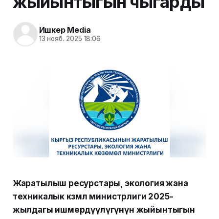
жыйынтыгын чыгарды
Ишкер Media
13 нояб. 2025 18:06
Жаратылыш ресурстары, экология жана
техникалык көзөмөл министрлиги 2025-
жылдагы ишмердүүлүгүнүн жыйынтыгын