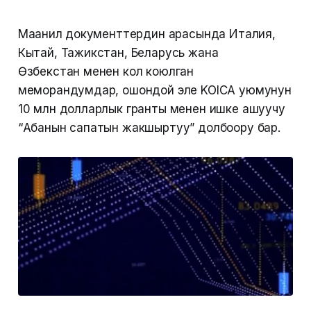
Маанилүү документтердин арасында Италия,
Кытай, Тажикстан, Беларусь жана
Өзбекстан менен кол коюлган
меморандумдар, ошондой эле KOICA уюмунун
10 млн долларлык гранты менен ишке ашуучу
“Абанын сапатын жакшыртуу” долбоору бар.