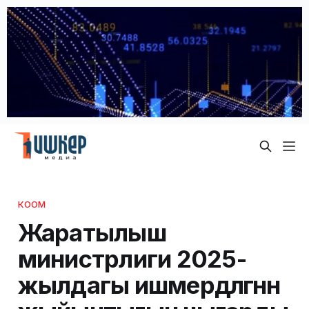
КООМ
Жаратылыш
министрлиги 2025-
жылдагы ишмердүүлүгүнүн