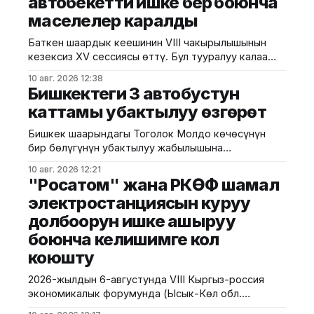
автобекетти ишке берүү боюнча
маселелер каралды
Баткен шаардык кеңешинин VIII чакырылышынын
кезексиз XV сессиясы өттү. Бул тууралуу калаа
мэриясынан билдиришти. Маалыматка ылайык,
10 авг. 2026 12:38
сессияга шаардык кеңештин төрагасы Алтынбек
Бишкектеги 3 автобустун
Аширов, Баткен шаарынын мэринин орун басары
каттамы убактылуу өзгөрөт
Алихан Ураимов, депутаттар жана мекеме-
ишканалардын жетекчилери катышты. Күн
Бишкек шаарындагы Тоголок Молдо көчөсүнүн
тартибинде Баткен шаарынын Чет-Булак
бир бөлүгүнүн убактылуу жабылышына
кварталынын Аэропорт тилкесинде Коомчулукту
байланыштуу №23, №107 жана №203
өнүктүрүү жана инвестициялоо агенттигинин
10 авг. 2026 12:21
автобустарынын каттамдарынын кыймыл чиймеси
"Росатом" жана РКӨФ шамал
каржылоосу
убактылуу өзгөртүлөт. Бишкек шаарынын
электростанциясын куруу
мэриясынын маалыматына ылайык, жаңы кыймыл
долбоорун ишке ашыруу
чиймеси оңдоо иштери толук аяктаганга чейин
күчүндө болот. Билдирүүгө караганда, жолдогу
боюнча келишимге кол
чектөөлөр 2026–2027-жылдардын күз-кыш
коюшту
мезгилине даярдык көрүүнүн алкагында жылуулук
тармактарын
2026-жылдын 6-августунда VIII Кыргыз-россия
экономикалык форумунда (Ысык-Көл обл.
Бостери айылы) «НоваВинд Кыргызстан» ЖЧКсы