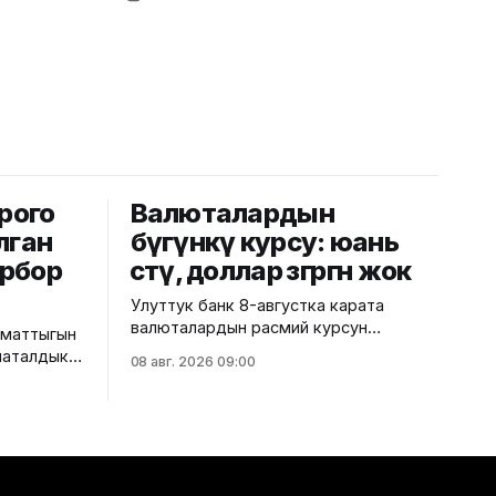
рого
Валюталардын
лган
бүгүнкү курсу: юань
рбор
өстү, доллар өзгөргөн жок
Улуттук банк 8-августка карата
валюталардын расмий курсун
аматтыгын
жарыялады. Ага ылайык, доллардын
наталдык
08 авг. 2026 09:00
курсу өзгөрүүсүз, тагыраагы 87,4500
лды. Бул
сом бойдон калды. Евро 100,9435
о
сомдон 100,7730 сомго
ызматы
түшүп, 0,17%га төмөндөдү. Ал эми
рублдин курсу 1,0652 сом деп
үрүү
белгиленип, 1,36%га түштү. Теңге
ро