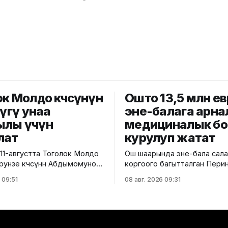
к Молдо көчөсүнүн
Ошто 13,5 млн ев
лүгү унаа
эне-балага арна
лы үчүн
медициналык бо
лат
курулуп жатат
11-августта Тоголок Молдо
Ош шаарында эне-бала сал
Фрунзе көчөсүнөн Абдымомунов
коргоого багытталган Пери
ейинки бөлүгү унаа кыймылы
борбордун курулушу башта
 09:51
08 авг. 2026 09:31
луу жабылат. Калаа
тууралуу Саламаттык сакто
н билдиришкендей, аталган
министрлигинин басма сөз к
ул убакта курулуш иштери
билдирди. Маалыматка ылайык,
ана
долбоор Германиянын өнүкт
өчөлөрүнүн кесилиши
банкынын (KfW) 13,5 млн ев