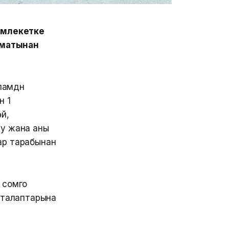
мамлекетке
зматынан
амүдүн
н 1
й,
уу жана аны
ар тарабынан
 сомго
 талаптарына