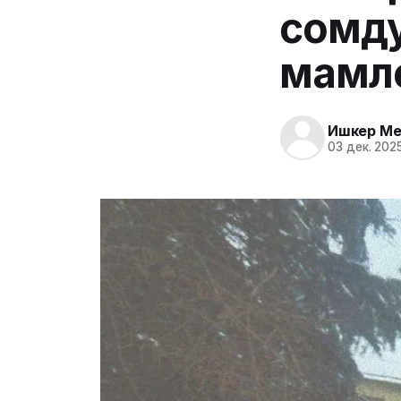
сомду
мамл
Ишкер Me
03 дек. 2025