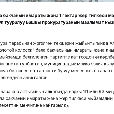
ала бакчанын имараты жана 1 гектар жер тилкеси 
ул тууралуу Башкы прокуратуранын маалымат кы
ра тарабынан жүргүзүлгөн текшерүүнүн жыйынтыгында Ал
олотой колосок" бала бакчасынын имараты жана аны
 мыйзамда белгиленген тартипте каттоодон өткөрүлбө
аланста турбастан, муниципалдык мүлккө ээлик кыл
нча белгиленген тартипти бузуу менен жеке тарапт
елгендиги аныкталган.
чара көрүү актысынын алкагында наркы 111 млн 93 миң
ала бакчанын имараты жана жер тилкеси мыйзамдын
лекеттин менчигине кайтарылды.