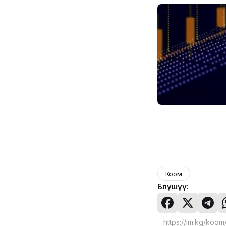
Коом
Бөлүшүү: