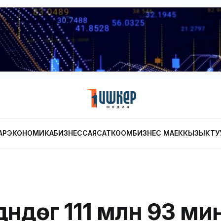
АР
ЭКОНОМИКА
БИЗНЕС
САЯСАТ
КООМ
БИЗНЕС МАЕК
КЫЗЫКТУ
үндөгү 111 млн 93 ми