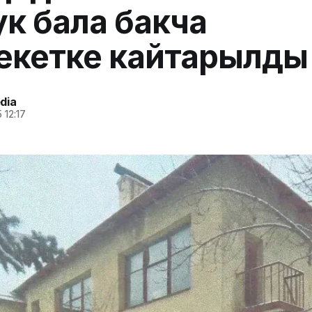
к бала бакча
екетке кайтарылды
dia
 12:17