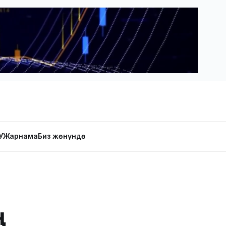
У
Жарнама
Биз жөнүндө
ң