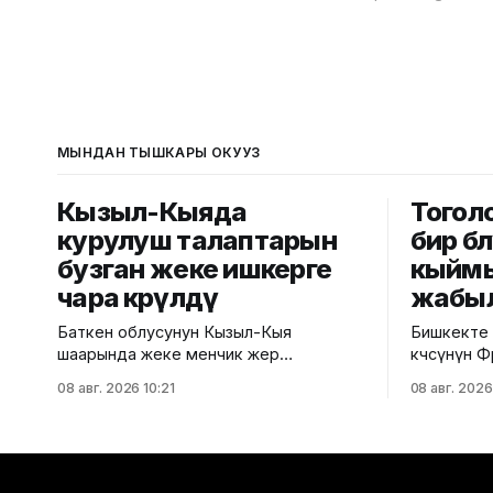
МЫНДАН ТЫШКАРЫ ОКУҢУЗ
Кызыл-Кыяда
Тоголо
курулуш талаптарын
бир бө
бузган жеке ишкерге
кыймы
чара көрүлдү
жабы
Баткен облусунун Кызыл-Кыя
Бишкекте 
шаарында жеке менчик жер
көчөсүнүн 
тилкесинде салынып жаткан эки
көчөсүнө ч
08 авг. 2026 10:21
08 авг. 2026
кабаттуу соода борборунун
үчүн убакты
курулушунда мыйзам бузуулар
мэриясыны
аныкталды. Бул тууралуу Курулуш,
тилкеде б
архитектура жана турак жай-
жүргүзүлөт. Ал эми Фрунзе ж
коммуналдык чарба министрлигинин
Панфилов к