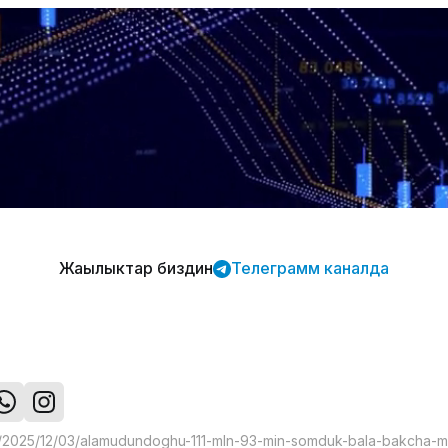
Жаңылыктар биздин
Телеграмм каналда