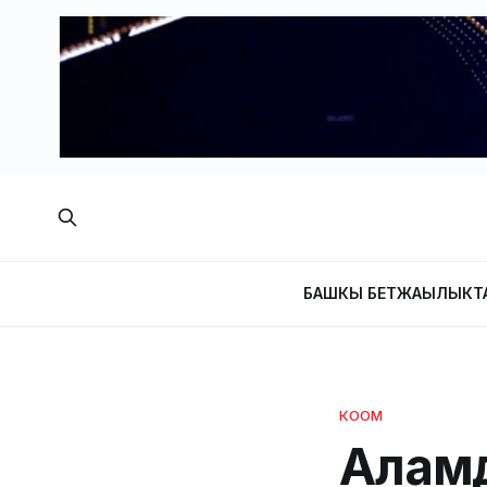
БАШКЫ БЕТ
ЖАҢЫЛЫКТ
КООМ
Аламүд