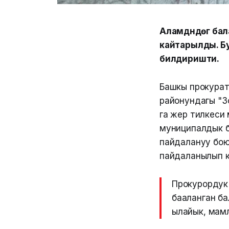
Аламүдүндөгү б
кайтарылды. Б
билдиришти.
Башкы прокурату
районундагы "З
га жер тилкеси
муниципалдык б
пайдалануу бою
пайдаланылып к
Прокурордук 
бааланган б
ылайык, мам