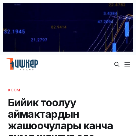
КООМ
Бийик тоолуу
аймактардын
жашоочулары канча