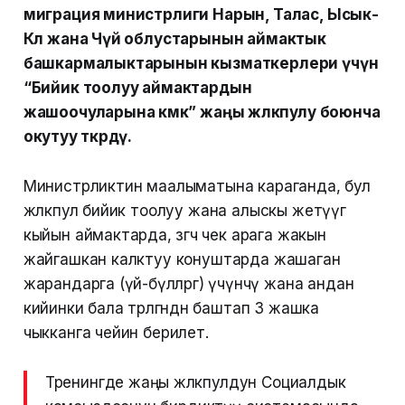
миграция министрлиги Нарын, Талас, Ысык-
Көл жана Чүй облустарынын аймактык
башкармалыктарынын кызматкерлери үчүн
“Бийик тоолуу аймактардын
жашоочуларына көмөк” жаңы жөлөкпулу боюнча
окутуу өткөрдү.
Министрликтин маалыматына караганда, бул
жөлөкпул бийик тоолуу жана алыскы жетүүгө
кыйын аймактарда, өзгөчө чек арага жакын
жайгашкан калктуу конуштарда жашаган
жарандарга (үй-бүлөлөргө) үчүнчү жана андан
кийинки бала төрөлгөндөн баштап 3 жашка
чыкканга чейин берилет.
Тренингде жаңы жөлөкпулдун Социалдык