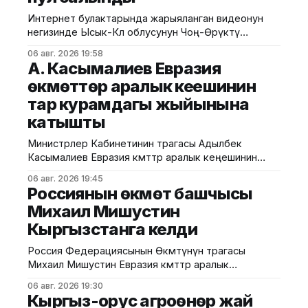
Интернет булактарында жарыяланган видеонун
негизинде Ысык-Көл облусунун Чоң-Өрүктү
айылында таштанды калдыктарын белгиленбеген
06 авг. 2026 19:58
жерге төгүү фактысы аныкталды. Бул тууралуу
А. Касымалиев Евразия
Жаратылыш ресурстары, экология жана
өкмөттөр аралык кеңешинин
техникалык көзөмөл министрлигинен билдиришти.
тар курамдагы жыйынына
Маалыматка ылайык, Экологиялык жана
техникалык көзөмөл кызматынын Ысык-Көл
катышты
регионалдык башкармалыгынын тескөөчүлөрү
жүргүзгөн текшерүүдө экологиялык талаптарды
Министрлер Кабинетинин төрагасы Адылбек
бузган жаран аныкталган. Жыйынтыгында "Укук
Касымалиев Евразия өкмөттөр аралык кеңешинин
(ЕӨАК) тар курамдагы жыйынына катышты. Бул
06 авг. 2026 19:45
тууралуу Өкмөттүн басма сөз кызматынан
Россиянын өкмөт башчысы
билдиришти. Жыйындын алдында ЕАЭБге мүчө
Михаил Мишустин
мамлекеттердин өкмөт башчыларын расмий тосуп
Кыргызстанга келди
алуу аземи жана биргелешкен сүрөткө түшүү иш-
чарасы өттү. Андан соң өкмөт башчылары
Россия Федерациясынын Өкмөтүнүн төрагасы
экономикалык интеграцияны тереңдетүү,
Михаил Мишустин Евразия өкмөттөр аралык
соодадагы тоскоолдуктарды жоюу жана
кеңешинин кезектеги жыйынына катышуу үчүн
06 авг. 2026 19:30
Кыргызстанга келди. Аны Ысык-Көл эл аралык
Кыргыз-орус агроөнөр жай
аэропортунан Министрлер Кабинетинин