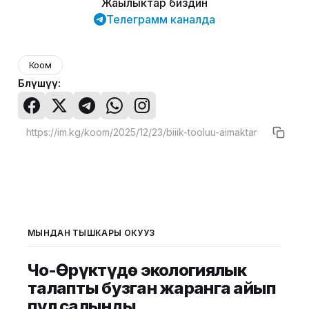
Жаңылыктар биздин
Телеграмм каналда
Коом
Бөлүшүү:
МЫНДАН ТЫШКАРЫ ОКУҢУЗ
Чоң-Өрүктүдө экологиялык
талапты бузган жаранга айып
пул салынды