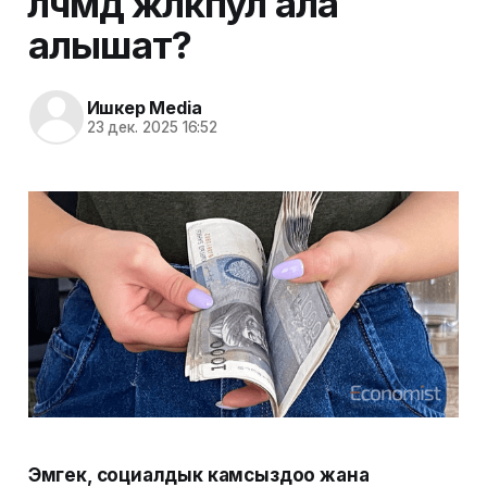
өлчөмдө жөлөкпул ала
алышат?
Ишкер Media
23 дек. 2025 16:52
Эмгек, социалдык камсыздоо жана