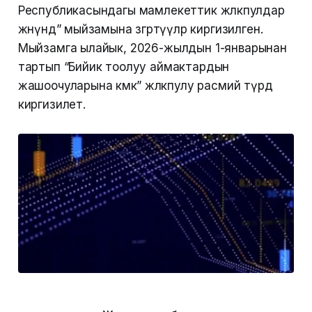
Республикасындагы мамлекеттик жөлөкпулдар
жөнүндө” мыйзамына өзгөртүүлөр киргизилген.
Мыйзамга ылайык, 2026-жылдын 1-январынан
тартып “Бийик тоолуу аймактардын
жашоочуларына көмөк” жөлөкпулу расмий түрдө
киргизилет.