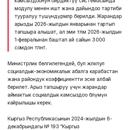
камсыздоонун бирдиктүү системасында
модулу менен иштөө жана дайындоо тартиби
тууралуу түшүндүрмөлөр берилди. Жарандар
арызды 2026-жылдын январынан тартып
тапшыра алышат, ал эми төлөм 2026-жылдын
1-февралынан баштап ай сайын 3 000
сомдон төлөнөт.
Министрлик белгилегендей, бул жөлөкпул
социалдык-экономикалык абалга карабастан
жана райондук коэффициентти эске албай
берилет. Арыз тапшыруу үчүн жарандар
аймактык социалдык камсыздоо бөлүмүнө
кайрылышы керек.
Кыргыз Республикасынын 2024-жылдын 6-
декабрындагы № 193 “Кыргыз