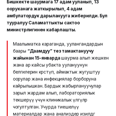
Бишкекте шаурмага 17 адам ууланып, 13ү
ооруканага жаткырылып, 4 адам
амбулатордук дарыланууга жиберилди. Бул
тууралуу Саламаттыкты сактоо
министрлигинен кабарлашты.
Маалыматка караганда, уулангандардын
баары
“Даамдуу” тез тамактануучу
жайынан 15-январда
шаурма алып жешкен
жана ар кайсы убакта уулануунун
белгилерин көрсөтүп, аймактык жугуштуу
оорулар жана инфекциялар борборуна
кайрылышкан. Бардык жабырлануучулар
зарыл жардам алып, лабораториялык
текшерүү үчүн клиникалык үлгүлөр
чогултулган. Учурда тиешелүү
материалдар жана анализдер изилдөөгө