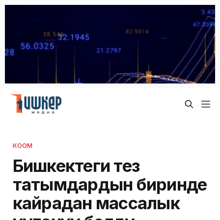
КООМ
Бишкектеги тез
татымдардын биринде
кайрадан массалык