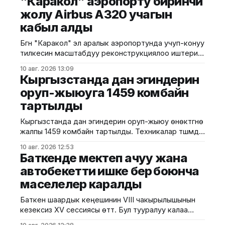
"Каракол" аэропорту биринчи
жолу Airbus A320 учагын
кабыл алды
Бүгүн "Каракол" эл аралык аэропортунда учуп-конуу
тилкесин масштабдуу реконструкциялоо иштери
аяктагандан кийинки алгачкы техникалык каттам
10 авг. 2026 13:09
аткарылды. Аэропорттун тарыхында биринчи жолу
Кыргызстанда дан эгиндерин
магистралдык класстагы Airbus A320 аба кемеси
оруп-жыюуга 1459 комбайн
кабыл алынды. Бул тууралуу "Кыргызстан
тартылды
аэропорттору" ААКнын басма сөз кызматынан
билдиришти. Техникалык каттам жаңыланган
Кыргызстанда дан эгиндерин оруп-жыюу өнөктүгүнө
аэродром инфраструктурасынын ири учактарды
жалпы 1459 комбайн тартылды. Техникалар түшүмдүн
кабыл
бышып жетилүү мөөнөтүнө жараша аймактарга
10 авг. 2026 12:53
бөлүштүрүлдү. Бул тууралуу Суу ресурстары, айыл
Баткенде мектеп ачуу жана
чарба жана кайра иштетүү өнөр жайы
автобекетти ишке берүү боюнча
министрлигинен билдиришти. Чүй облусундагы
маселелер каралды
оруп-жыюу иштерине Ысык-Көл жана Нарын
облустарынан 100дөн ашык дан комбайны
Баткен шаардык кеңешинин VIII чакырылышынын
тартылган. Учурда облуста оруп-жыюу
кезексиз XV сессиясы өттү. Бул тууралуу калаа
мэриясынан билдиришти. Маалыматка ылайык,