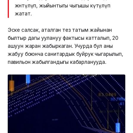
жөнөтүлүп, жыйынтыгы чыгышы күтүлүп
жатат.
Эске салсак, аталган тез татым жайынан
былтыр дагы уулануу фактысы катталып, 20
ашуун жаран жабыркаган. Учурда бул аны
жабуу боюнча санитардык буйрук чыгарылып,
павильон жабылгандыгы кабарланууда.