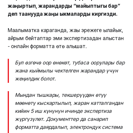
жаңыртып, жарандарды “майыптыгы бар”
деп таанууда жаңы ыкмаларды киргизди.
Маалыматка караганда, жаңы эрежеге ылайык,
айрым бейтаптар эми экспертизадан алыстан
- онлайн форматта өтө алышат.
Бул өзгөчө оор өнөкөт, тубаса оорулары бар
жана кыймылы чектелген жарандар үчүн
жеңилдик болот.
Мындан тышкары, текшерүүдөн өтүү
мөөнөтү кыскартылып, жаран катталгандан
кийин 5 иш күнүнүн ичинде экспертиза
жүргүзүлөт. Документтер да санарип
форматта даярдалып, электрондук система