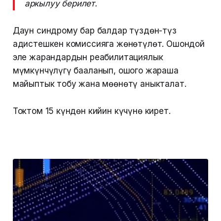
аркылуу берилет.
Даун синдрому бар балдар түздөн-түз
адистешкен комиссияга жөнөтүлөт. Ошондой
эле жарандардын реабилитациялык
мүмкүнчүлүгү бааланып, ошого жараша
майыптык тобу жана мөөнөтү аныкталат.
Токтом 15 күндөн кийин күчүнө кирет.