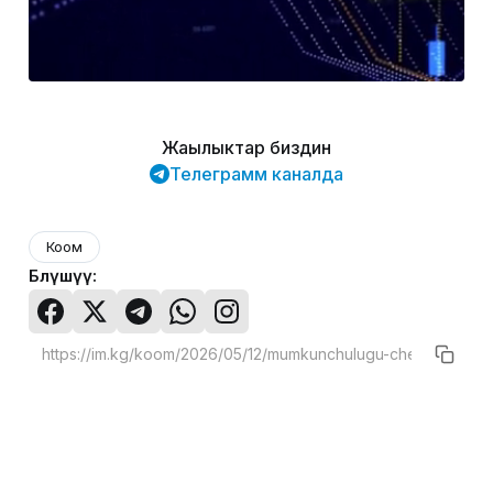
Жаңылыктар биздин
Телеграмм каналда
Коом
Бөлүшүү: