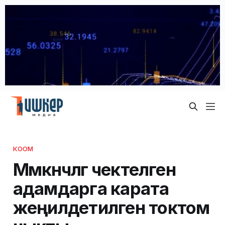
КООМ
Мүмкүнчүлүгү чектелген
адамдарга карата
жеңилдетилген токтом