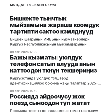
МЫНДАН ТЫШКАРЫ ОКУҢУЗ
Бишкекте тынчтык
мыйзамына жараша коомдук
тартипти сактоо көзөмөлдөнүүдө
Бишкек шаарынын ИИББнын кызматкерлери
Кыргыз Республикасынын мыйзамдарынын
талаптарын, анын ичинде тынчтыкты жана коомдук
09 авг. 2026 17:30
тартипти сактоону камсыз кылуу боюнча түшүндүрүү
Бажы кызматы: уюлдук
иштерине багытталган профилактикалык иш-
телефон сатып алууда анын
чараларды өткөрүшүүдө. Шаардык милициянын
каттоодон өткөнүн текшериңиз
маалыматына ылайык, иш-чаралардын жүрүшүндө
милиция кызматкерлери борбор калаадагы бир
Кыргызстанда уюлдук түзүлүштөрдү
катар түнкү жана көңүл ачуучу жайларга барып,
идентификациялоо боюнча жаңы талаптар 2025-
алардын ээлери, администраторлору жана
жылдын август айынан тартып күчүнө кирген. Ушуга
кызматкерлери менен
09 авг. 2026 15:50
байланыштуу Бажы кызматы жарандарды
Россияда айдоочусу жок
смартфон сатып алууда анын расмий түрдө өлкөгө
поезд сыноодон өтүп жатат
киргизилгенине жана каттоодон өткөнүнө көңүл
бурууга чакырууда. Бул талаптардын негизги
Россияда төртүнчү деңгээлдеги автоматташтыруу