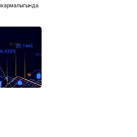
ашкармалыгында