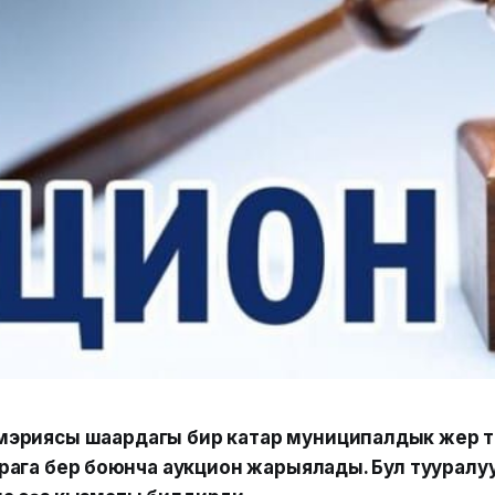
эриясы шаардагы бир катар муниципалдык жер 
ага берүү боюнча аукцион жарыялады. Бул тууралу