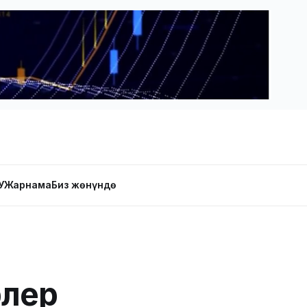
У
Жарнама
Биз жөнүндө
рлер