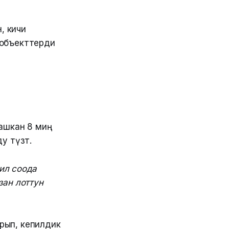
, кичи
 объекттерди
ашкан 8 миң
 түзөт.
ил соода
зан лоттун
рып, кепилдик