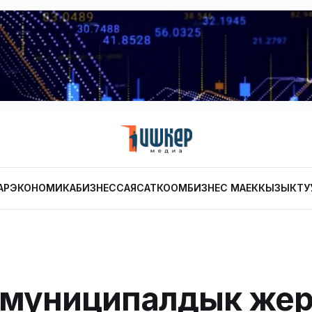
АР
ЭКОНОМИКА
БИЗНЕС
САЯСАТ
КООМ
БИЗНЕС МАЕК
КЫЗЫКТУ
 муниципалдык же