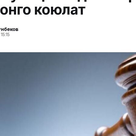
онго коюлат
унбеков
15:15