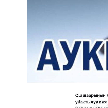
Ош шаарынын м
убактылуу ижар