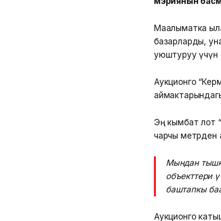
мэриянын басм
Маалыматка ылай
базарларды, ун
уюштуруу үчүн 
Аукционго “Керм
аймактарындагы
Эң кымбат лот 
чарчы метрден 
Мындан тышка
объекттери ү
баштапкы баа
Аукционго каты