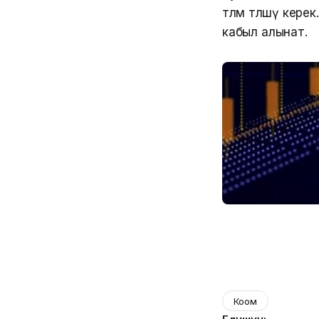
төлөм төлөшү к
кабыл алынат.
Коом