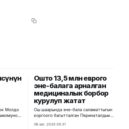
чөсүнүн
Ошто 13,5 млн еврого
эне-балага арналган
медициналык борбор
курулуп жатат
лок Молдо
Ош шаарында эне-бала саламаттыгын
бдымомунов
коргоого багытталган Перинаталдык
кыймылы
борбордун курулушу башталды. Бул
08 авг. 2026 09:31
тууралуу Саламаттык сактоо