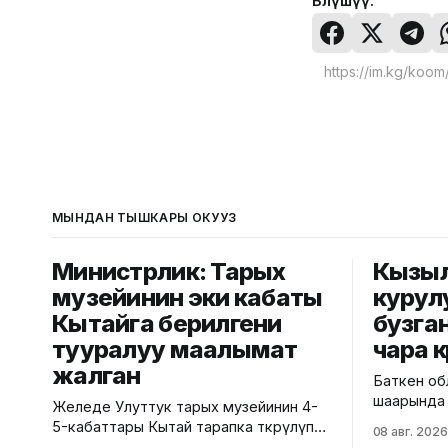
Бөлүшүү:
МЫНДАН ТЫШКАРЫ ОКУҢУЗ
Министрлик: Тарых
Кызы
музейинин эки кабаты
курул
Кытайга берилгени
бузга
тууралуу маалымат
чара к
жалган
Баткен об
шаарында
Желеде Улуттук тарых музейинин 4-
тилкесинд
5-кабаттары Кытай тарапка өткөрүлүп
08 авг. 2026
кабаттуу 
берилгени тууралуу тараган