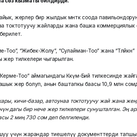
а сөз кызматы билдирди.
ык, жерлер бир жылдык мөөнөткө соода павильондорун
аа токтотуучу жайларды жана башка коммерциялык
берилет.
е-Тоо”, “Жибек-Жолу”, “Сулайман-Тоо” жана “Төлөйкөн”
 жер тилкелери чыгарылган.
“Керме-Тоо” аймагындагы Көкүм-Бий тилкесинде жайг
ашык жер болуп, анын баштапкы баасы 10,9 млн сомду
ры, кичи-базар, автоунаа токтотуучу жай жана жең
чүн дагы бир нече жер тилкелери сунушталган. Эң ар
сы 2 миң 730 сом деп белгиленди.
шуу үчүн жарандар тиешелүү документтерди тапшы