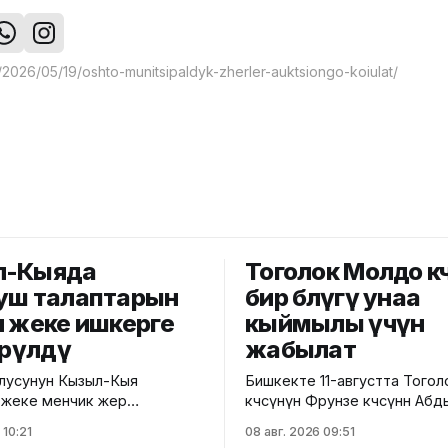
л-Кыяда
Тоголок Молдо кө
уш талаптарын
бир бөлүгү унаа
н жеке ишкерге
кыймылы үчүн
өрүлдү
жабылат
лусунун Кызыл-Кыя
Бишкекте 11-августта Того
 жеке менчик жер
көчөсүнүн Фрунзе көчөсүнөн А
е салынып жаткан эки
көчөсүнө чейинки бөлүгү унаа 
 10:21
08 авг. 2026 09:51
соода борборунун
үчүн убактылуу жабылат. Калаа