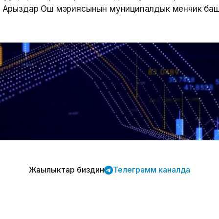
ерек. Арыздар Ош мэриясынын муниципалдык менчик б
Жаңылыктар биздин
Телеграмм каналда