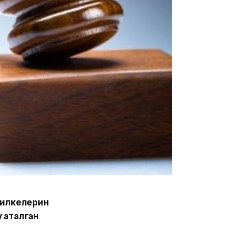
тилкелерин
у аталган