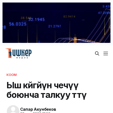
КООМ
Ыш көйгөйүн чечүү
боюнча талкуу өттү
Сапар Акунбеков