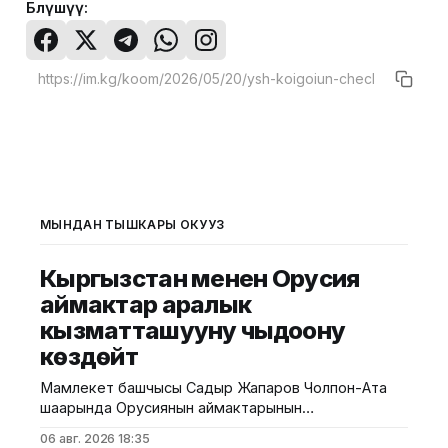
Бөлүшүү:
МЫНДАН ТЫШКАРЫ ОКУҢУЗ
Кыргызстан менен Орусия
аймактар аралык
кызматташууну чыңдоону
көздөйт
Мамлекет башчысы Садыр Жапаров Чолпон-Ата
шаарында Орусиянын аймактарынын
жетекчилерин кабыл алды. Бул тууралуу
06 авг. 2026 18:35
президенттин админстрациясынан билдиришти.