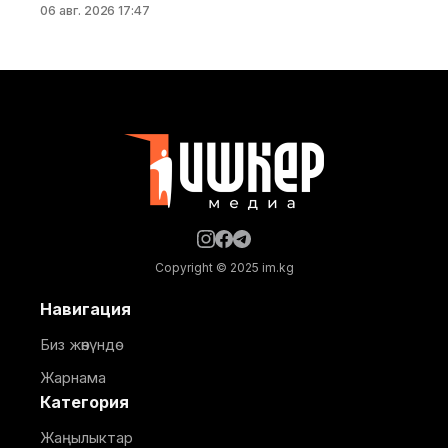
06 авг. 2026 17:47
финансылык эмес маалыматтарды жыл сайын
жарыялоо практикасын улантты. Бул отчеттун
жарыяланышы Банктын ачык-айкындуулук,
жоопкерчиликтүү бизнес жүргүзүү жана ESG
принциптерин корпоративдик башкарууга,
стратегиялык пландаштырууга жана операциялык
ишмердүүлүккө интеграциялоо боюнча ырааттуу
жана системалуу мамилесин
Copyright © 2025 im.kg
Навигация
Биз жөнүндө
Жарнама
Категория
Жаңылыктар