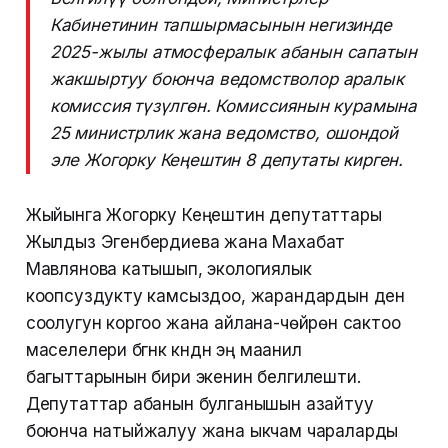
Кабинетинин тапшырмасынын негизинде
2025-жылы атмосфералык абанын сапатын
жакшыртуу боюнча ведомстволор аралык
комиссия түзүлгөн. Комиссиянын курамына
25 министрлик жана ведомство, ошондой
эле Жогорку Кеңештин 8 депутаты кирген.
Жыйынга Жогорку Кеңештин депутаттары
Жылдыз Эгенбердиева жана Махабат
Мавлянова катышып, экологиялык
коопсуздукту камсыздоо, жарандардын ден
соолугун коргоо жана айлана-чөйрөнү сактоо
маселелери бүгүнкү күндүн эң маанилүү
багыттарынын бири экенин белгилешти.
Депутаттар абанын булганышын азайтуу
боюнча натыйжалуу жана ыкчам чараларды