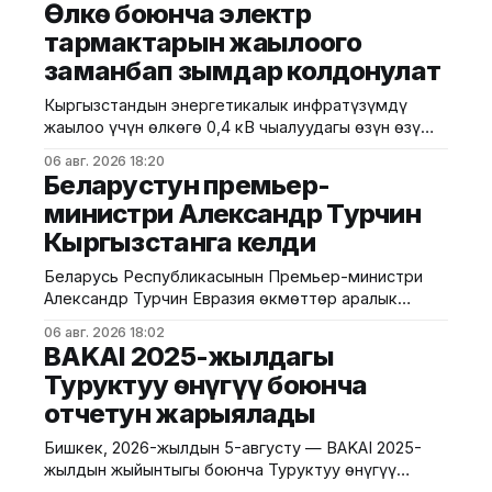
Өлкө боюнча электр
Жолугушууда тараптар аймактар аралык
тармактарын жаңылоого
байланыштарды чыңдоо, соода-экономикалык
заманбап зымдар колдонулат
кызматташтыкты кеңейтүү жана биргелешкен
долбоорлорду ишке ашыруу маселелерин
Кыргызстандын энергетикалык инфратүзүмдү
талкуулашты. Президент Садыр Жапаров
жаңылоо үчүн өлкөгө 0,4 кВ чыңалуудагы өзүн өзү
Кыргызстанда өтүп жаткан Кыргыз-Россия VIII
көтөрүүчү изоляцияланган зымдар (СИП-2) алып
экономикалык форуму жана Кыргыз-Россия XII
06 авг. 2026 18:20
келинди. Энергетика министрлигинин
аймактар
Беларустун премьер-
маалыматына ылайык, иш-чара "Электр
министри Александр Турчин
энергетика секторун модернизациялоо жана
Кыргызстанга келди
туруктуу өнүктүрүү" долбоорунун алкагында ишке
ашты. Жалпы узундугу 100 миң метр болгон СИП-2
Беларусь Республикасынын Премьер-министри
зымдарынын кесилиши 3×70+
Александр Турчин Евразия өкмөттөр аралык
кеңешинин кезектеги жыйынына катышуу үчүн
06 авг. 2026 18:02
Кыргызстанга келди. Бул тууралуу Өкмөттүн
BAKAI 2025-жылдагы
басма сөз кызматынан билдиришти. Өкмөт
Туруктуу өнүгүү боюнча
башчысын Ысык-Көл эл аралык аэропортунан
отчетун жарыялады
Министрлер Кабинетинин төрагасынын орун
басары Эрлист Акунбеков тосуп алды. Евразия
Бишкек, 2026-жылдын 5-августу — BAKAI 2025-
өкмөттөр аралык кеңешинин кезектеги жыйыны 6-
жылдын жыйынтыгы боюнча Туруктуу өнүгүү
7-август күндөрү Ысык-
боюнча отчетун жарыялады. Ошентип, Банк