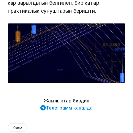
көрүү зарылдыгын белгилеп, бир катар
практикалык сунуштарын беришти.
Жаңылыктар биздин
Телеграмм каналда
Коом