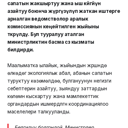
сапатын жакшыртуу жана ыш көйгөйүн
азайтуу боюнча жүргүзүлүп жаткан иштерге
арналган ведомстволор аралык
комиссиянын кеңейтилген жыйыны
өткөрүлдү. Бул тууралуу аталган
министрликтин басма сөз кызматы
билдирди.
Маалыматка ылайык, жыйындын жүрүшүндө
өлкөдөгү экологиялык абал, абанын сапатын
туруктуу көзөмөлдөө, булгануунун негизги
себептерин азайтуу, зыяндуу заттардын
көлөмүн кыскартуу жана мамлекеттик
органдардын ишмердүүлүгүн координациялоо
маселелери талкууланды.
Белгилүү болгондой, Министрлер