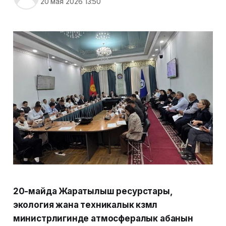
20 мая 2026 13:50
20-майда Жаратылыш ресурстары,
экология жана техникалык көзөмөл
министрлигинде атмосфералык абанын