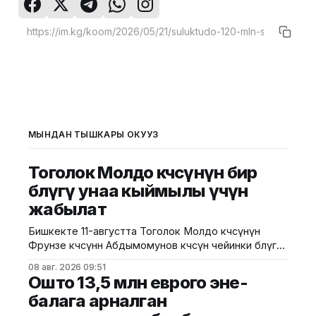
МЫНДАН ТЫШКАРЫ ОКУҢУЗ
Тоголок Молдо көчөсүнүн бир
бөлүгү унаа кыймылы үчүн
жабылат
Бишкекте 11-августта Тоголок Молдо көчөсүнүн
Фрунзе көчөсүнөн Абдымомунов көчөсүнө чейинки бөлүгү
унаа кыймылы үчүн убактылуу жабылат. Калаа
08 авг. 2026 09:51
мэриясынын билдиришкендей, аталган тилкеде
Ошто 13,5 млн еврого эне-
бул убакта курулуш иштери жүргүзүлөт. Ал эми
балага арналган
Фрунзе жана Панфилов көчөлөрүнүн кесилиши
кайрадан унаалар үчүн ачылат. Мэрия