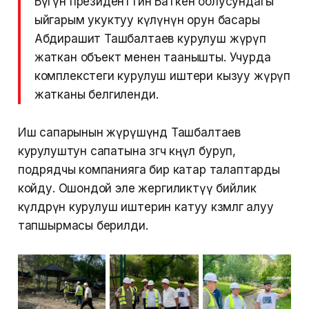
Бүгүн президенттин Баткен облусундагы
ыйгарым укуктуу өкүлүнүн орун басары
Абдирашит Ташбалтаев курулуш жүрүп
жаткан объект менен таанышты. Учурда
комплекстеги курулуш иштери кызуу жүрүп
жатканы белгиленди.
Иш сапарынын жүрүшүндө Ташбалтаев
курулуштун сапатына өзгөчө көңүл буруп,
подрядчы компанияга бир катар талаптарды
койду. Ошондой эле жергиликтүү бийлик
өкүлдөрүнө курулуш иштерин катуу көзөмөлгө алуу
тапшырмасы берилди.