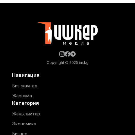
тарабынан белгиленген графикке ылайык,
курулуштун сапат талаптарын сактоо менен
жүргүзүлдү. Аталган жолдун жалпы 12 чакырымына
Copyright © 2025 im.kg
Навигация
Биз жөнүндө
Жарнама
Категория
Жаңылыктар
Экономика
Бизнес