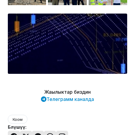
Жаңылыктар биздин
Телеграмм каналда
Коом
Бөлүшүү: