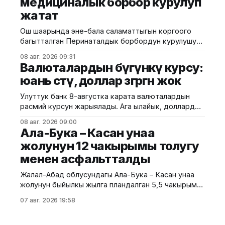
медициналык борбор курулуп
айдоочуларды жол кыймылындагы убактылуу
жатат
өзгөрүүлөрдү эске алып, жол белгилеринин
талаптарын так
Ош шаарында эне-бала саламаттыгын коргоого
багытталган Перинаталдык борбордун курулушу
башталды. Бул тууралуу Саламаттык сактоо
08 авг. 2026 09:31
министрлигинин басма сөз кызматы билдирди.
Валюталардын бүгүнкү курсу:
Маалыматка ылайык, долбоор Германиянын
юань өстү, доллар өзгөргөн жок
өнүктүрүү банкынын (KfW) 13,5 млн евро өлчөмүндөгү
гранттык каражатынын эсебинен ишке
Улуттук банк 8-августка карата валюталардын
ашырылууда. Аталган борбор 249 орунга
расмий курсун жарыялады. Ага ылайык, доллардын
ылайыкталып, кош бойлуу аялдарга, төрөттөн кийинки
курсу өзгөрүүсүз, тагыраагы 87,4500 сом бойдон
энелерге жана ымыркайларга
08 авг. 2026 09:00
калды. Евро 100,9435 сомдон 100,7730 сомго
Ала-Бука – Касан унаа
түшүп, 0,17%га төмөндөдү. Ал эми рублдин курсу
жолунун 12 чакырымы толугу
1,0652 сом деп белгиленип, 1,36%га түштү. Теңге
менен асфальтталды
болсо 0,1871 сомдон
Жалал-Абад облусундагы Ала-Бука – Касан унаа
жолунун быйылкы жылга пландалган 5,5 чакырым
тилкесине асфальт-бетон төшөө иштери толугу менен
07 авг. 2026 19:58
аяктады. Транспорт жана коммуникациялар
министрлигинин маалыматына ылайык, жол куруу
иштери №17 Жол эксплуатациялоо мекемеси