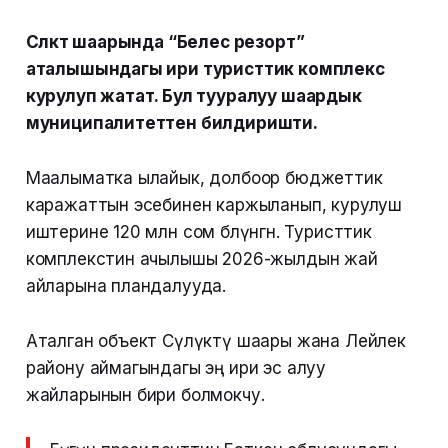
Сүлүктү шаарында “Белес резорт”
аталышындагы ири туристтик комплекс
курулуп жатат. Бул тууралуу шаардык
муниципалитеттен билдиришти.
Маалыматка ылайык, долбоор бюджеттик
каражаттын эсебинен каржыланып, курулуш
иштерине 120 млн сом бөлүнгөн. Туристтик
комплекстин ачылышы 2026-жылдын жай
айларына пландалууда.
Аталган объект Сүлүктү шаары жана Лейлек
району аймагындагы эң ири эс алуу
жайларынын бири болмокчу.