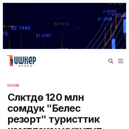
КООМ
Сүлүктүдө 120 млн
сомдук "Белес
резорт" туристтик