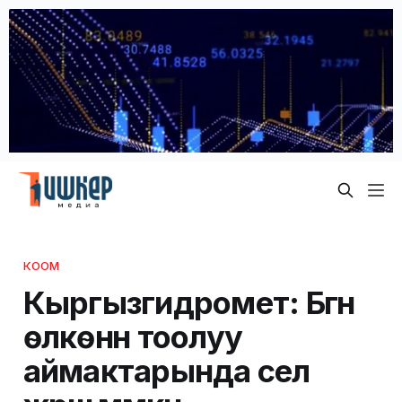
КООМ
Кыргызгидромет: Бүгүн
өлкөнүн тоолуу
аймактарында сел