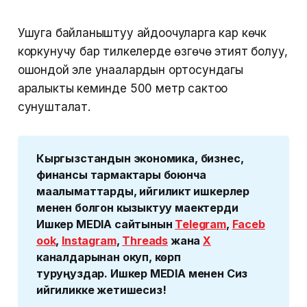
Ушуга байланыштуу айдоочуларга кар көчкү
коркунучу бар тилкелерде өзгөчө этият болуу,
ошондой эле унаалардын ортосундагы
аралыкты кеминде 500 метр сактоо
сунушталат.
Кыргызстандын экономика, бизнес, 
финансы тармактары боюнча 
маалыматтарды, ийгиликтүү ишкерлер 
менен болгон кызыктуу маектерди 
Ишкер MEDIA сайтынын 
Telegram
, 
Faceb
ook
, 
Instagram
, 
Threads
 жана 
Х
каналдарынан окуп, көрүп 
туруңуздар. Ишкер MEDIA менен Сиз 
ийгиликке жетишесиз!