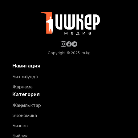
институттарынын жана эксперттик коомчулуктун
өкүлдөрү катышты. Форумдун биринчи күнүнүн
жыйынтыгында бир катар келишимдерге кол
Copyright © 2025 im.kg
Навигация
Биз жөнүндө
Жарнама
Категория
Жаңылыктар
Экономика
Бизнес
Бийлик