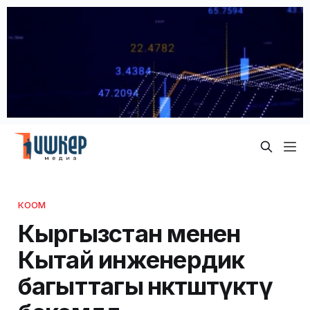
КООМ
Кыргызстан менен
Кытай инженердик
багыттагы өнөктөштүктү