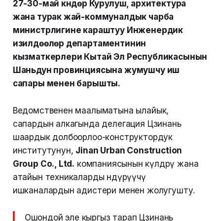
27-30-май күндөрү Курулуш, архитектура
жана турак жай-коммуналдык чарба
министрлигине караштуу Инженердик
изилдөөлөр департаментинин
кызматкерлери Кытай Эл Республикасынын
Шаньдун провинциясына жумушчу иш
сапары менен барышты.
Ведомственен маалыматына ылайык,
сапардын алкагында делегация Цзинань
шаардык долбоорлоо-конструктордук
институтунун,
Jinan Urban Construction
Group Co., Ltd.
компаниясынын өкүлдөрү жана
атайын техникаларды өндүрүүчү
ишканалардын адистери менен жолугушту.
Ошондой эле кыргыз тарап Цзинань