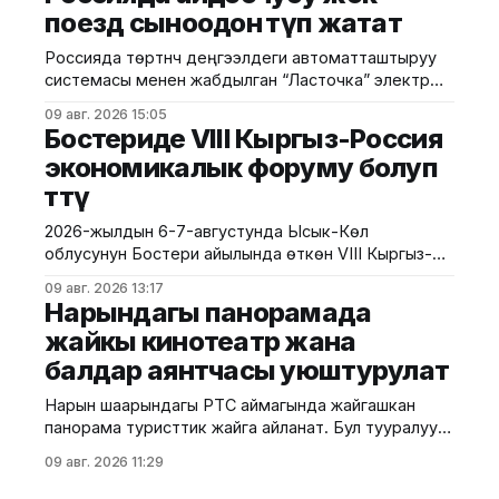
смартфон сатып алууда анын расмий түрдө өлкөгө
поезд сыноодон өтүп жатат
киргизилгенине жана каттоодон өткөнүнө көңүл
бурууга чакырууда. Бул талаптардын негизги
Россияда төртүнчү деңгээлдеги автоматташтыруу
максаты — уюлдук түзүлүштөрдүн мыйзамдуу
системасы менен жабдылган “Ласточка” электр
жүгүртүлүшүн камсыз кылуу, контрабандага бөгөт коюу
поездин сынай башташты. Сыноолор Москвадагы
жана керектөөчүлөрдүн укугун коргоо.
09 авг. 2026 15:05
борбордук шакек темир жолунда (МЦК) өткөрүлүп
Бостериде VIII Кыргыз-Россия
жатат. Бул тууралуу РИА-Новости маалымдады.
экономикалык форуму болуп
Билдирүүгө караганда, жаңы технологиянын өзгөчөлүгү
өттү
— поездди башкаруу үчүн анын ичинде машинисттин
болушу талап кылынбайт. Поезд өз алдынча
2026-жылдын 6-7-августунда Ысык-Көл
ылдамдап, тормоз басып, эшиктерди ачып-жабат.
облусунун Бостери айылында өткөн VIII Кыргыз-
Анын
Россия экономикалык форуму болуп өтту. Иш-
09 авг. 2026 13:17
чара Евразия өкмөттөр аралык кеңешинин
Нарындагы панорамада
жыйынынын алкагында уюштурулуп, ага
жайкы кинотеатр жана
Кыргызстан менен Россиянын мамлекеттик
балдар аянтчасы уюштурулат
органдарынын, бизнес ишканаларынын, өнүктүрүү
институттарынын жана эксперттик коомчулуктун
Нарын шаарындагы РТС аймагында жайгашкан
өкүлдөрү катышты. Форумдун биринчи күнүнүн
панорама туристтик жайга айланат. Бул тууралуу
жыйынтыгында бир катар келишимдерге кол
калаа мэриясынан билдиришти. Маалыматка
09 авг. 2026 11:29
ылайык, Нарындын мэри Жылдызбек Беккелдиев
"Сапат курулуш" ЖЧКсынын жетекчиси Валихан