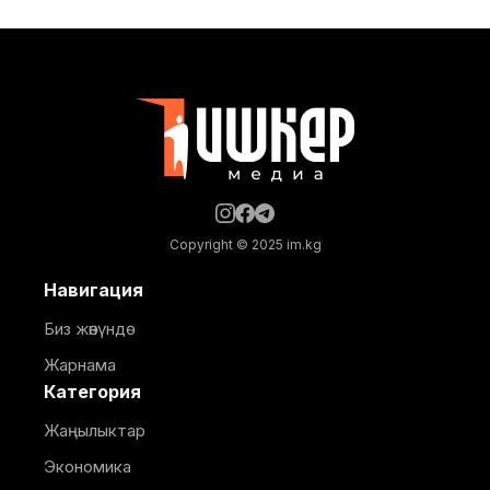
Жолбулаков менен жолугушуп, алдыдагы иштерди
талкуулады. Долбоор сынак шартында жеке
ишкерге пайдаланууга берилип, аймакта жайкы
кинотеатр, сүрөт бурчу, балдар үчүн оюн аянтчасы
жана
Copyright © 2025 im.kg
Навигация
Биз жөнүндө
Жарнама
Категория
Жаңылыктар
Экономика