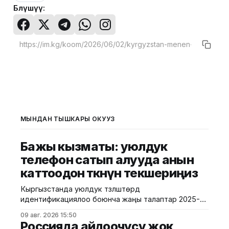
Бөлүшүү:
МЫНДАН ТЫШКАРЫ ОКУҢУЗ
Бажы кызматы: уюлдук
телефон сатып алууда анын
каттоодон өткөнүн текшериңиз
Кыргызстанда уюлдук түзүлүштөрдү
идентификациялоо боюнча жаңы талаптар 2025-
жылдын август айынан тартып күчүнө кирген. Ушуга
09 авг. 2026 15:50
байланыштуу Бажы кызматы жарандарды
Россияда айдоочусу жок