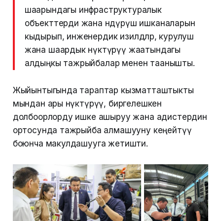
шаарындагы инфраструктуралык
объекттерди жана өндүрүш ишканаларын
кыдырып, инженердик изилдөөлөр, курулуш
жана шаардык өнүктүрүү жаатындагы
алдыңкы тажрыйбалар менен таанышты.
Жыйынтыгында тараптар кызматташтыкты
мындан ары өнүктүрүү, биргелешкен
долбоорлорду ишке ашыруу жана адистердин
ортосунда тажрыйба алмашууну кеңейтүү
боюнча макулдашууга жетишти.