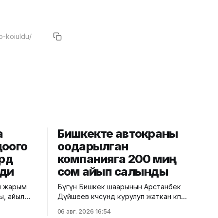
а
Бишкекте автокраны
доого
оодарылган
лрд
компанияга 200 миң
лди
сом айып салынды
и жарым
Бүгүн Бишкек шаарынын Арстанбек
ы, айыл
Дүйшеев көчөсүндө курулуп жаткан көп
өр жайы
кабаттуу турак жайдын курулуш
06 авг. 2026 16:54
Банк" ААК
аянтчасында жүк көтөрүүчү автокран