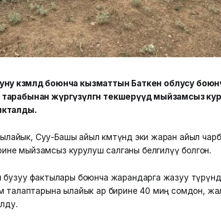
ну көзөмөлдөө боюнча кызматтын Баткен облусу бою
тарабынан жүргүзүлгөн текшерүүдө мыйзамсыз ку
ыкталды.
лайык, Суу-Башы айыл өкмөтүндө эки жаран айыл чар
ине мыйзамсыз курулуш салганы белгилүү болгон.
 бузуу фактылары боюнча жарандарга жазуу түрүндө
м талаптарына ылайык ар бирине 40 миң сомдон, жа
юлду.