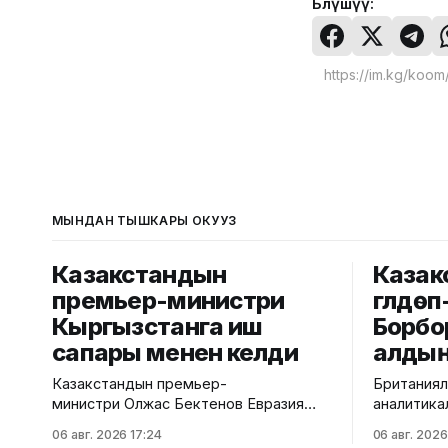
Бөлүшүү:
МЫНДАН ТЫШКАРЫ ОКУҢУЗ
Казакстандын
Казак
премьер-министри
гүлдөп
Кыргызстанга иш
Борбо
сапары менен келди
алдың
Казакстандын премьер-
Британиялы
министри Олжас Бектенов Евразия
аналитика
өкмөттөр аралык кеңешинин кезектеги
өлкөлөрдүн 
06 авг. 2026 17:24
06 авг. 2026
жыйынына катышуу үчүн Кыргызстанга
жылдык Pr