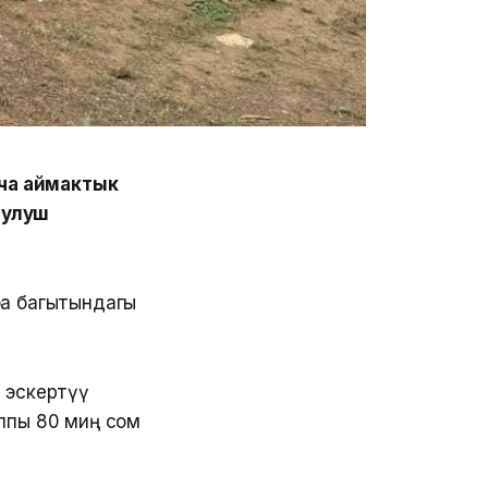
нча аймактык
рулуш
ба багытындагы
 эскертүү
лпы 80 миң сом