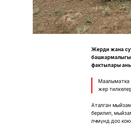
Жерди жана суу
башкармалыгы 
фактылары ан
Маалыматка ы
жер тилкелер
Аталган мыйзам
берилип, мыйза
өлчөмүндө доо ко