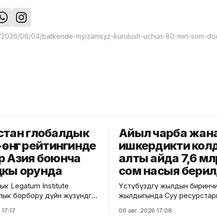
стан глобалдык
Айыл чарба жан
-өнүгүү рейтингинде
ишкердикти кол
р Азия боюнча
алты айда 7,6 м
кы орунда
сом насыя бери
к Legatum Institute
Үстүбүздөгү жылдын биринч
лык борбору дүйнө жүзүндөгү
жылдыгында Суу ресурстар
гүлдөп-өнүгүүсүн баалаган
чарба жана кайра иштетүү өн
 17:17
06 авг. 2026 17:08
osperity Index 2026ны
министрлиги менен "Элдик 