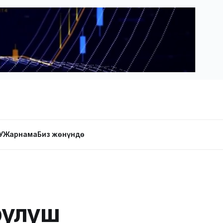
У
Жарнама
Биз жөнүндө
рулуш