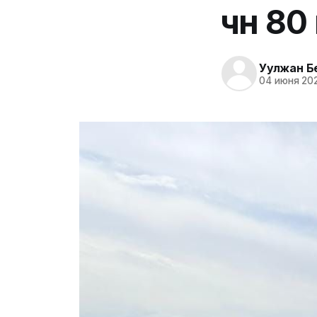
үчүн 
Уулжан Б
04 июня 202