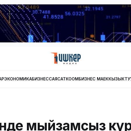
АР
ЭКОНОМИКА
БИЗНЕС
САЯСАТ
КООМ
БИЗНЕС МАЕК
КЫЗЫКТУ
нде мыйзамсыз ку