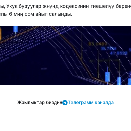
, Укук бузуулар жөнүндө кодексинин тиешелүү бере
лпы 6 миң сом айып салынды.
Жаңылыктар биздин
Телеграмм каналда