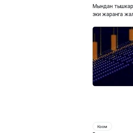
Мындан тышкары
эки жаранга жа
Коом