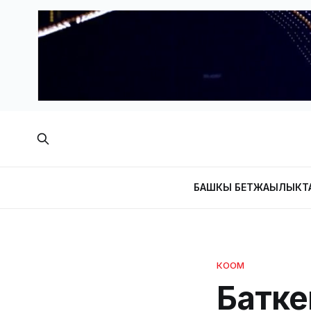
БАШКЫ БЕТ
ЖАҢЫЛЫКТ
КООМ
Батке