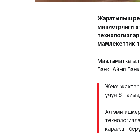
Жаратылыш ресу
министрлиги а
технологиялар
мамлекеттик 
Маалыматка ыла
Банк, Айыл Банк
Жеке жактар
үчүн 6 пайыз
Ал эми ишке
технологияла
каражат берү