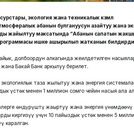
рстары, экология жана техникалык көзөмөл
тмосфералык абанын булгануусун азайтуу жана эк
ды жайылтуу максатында “Абанын сапатын жакш
программасы ишке ашырылып жатканын билдирди
йык, долбоордун алкагында жеңилдетилген насыяла
 жана Бакай Банк аркылуу берилет.
 экологиялык таза жылытуу жана энергия системала
дык үстөк менен 1 миллион сомго чейин насыя ала а
рлерге өндүрүштү жаңыртуу жана энергия үнөмдөөчү
рды киргизүү үчүн 10 пайыздык үстөк менен 5 милли
ү каралган.