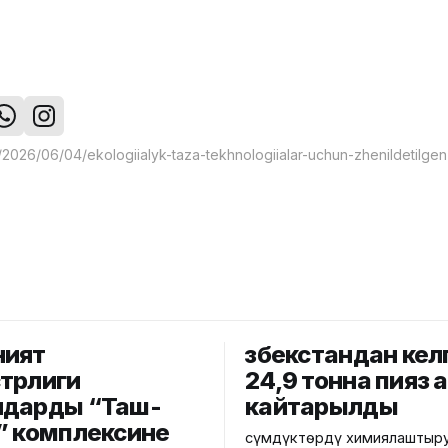
ният
Өзбекстандан кел
трлиги
24,9 тонна пияз 
дарды “Таш-
кайтарылды
” комплексине
Өсүмдүктөрдү химиялаштыру