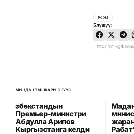
Коом
Бөлүшүү:
МЫНДАН ТЫШКАРЫ ОКУҢУЗ
Өзбекстандын
Мада
Премьер-министри
минис
Абдулла Арипов
жаран
Кыргызстанга келди
Рабат