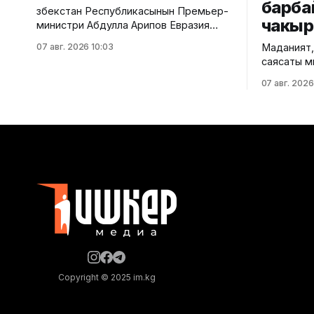
барба
Өзбекстан Республикасынын Премьер-
чакыр
министри Абдулла Арипов Евразия
өкмөттөр аралык кеңешинин
07 авг. 2026 10:03
Маданият,
кезектеги жыйынына катышуу үчүн
саясаты м
Кыргыз Республикасына келди. Бул
Рабат” та
тууралуу Өкмөттүн басма сөз
07 авг. 2026
комплекси
кызматынан билдиришти. "Ысык-Көл"
жаткан оң
эл аралык аэропортунан Өзбекстан
жарандарг
Республикасынын Премьер-министри
тармагыны
Абдулла Ариповду Министрлер
маалымдо
Кабинетинин Төрагасынын орун
кылды. Учурда комплекстин
басары Эрлист Акунбеков тосуп алды.
аймагында
Белгилей кетсек, үстүбүздөгү жылдын
карата “К
сырлары”
программа
комплекст
жүргүзүлүүдө. Жүргүзү
иштердин 
Copyright © 2025 im.kg