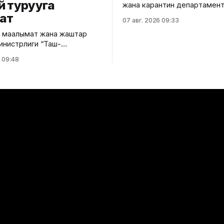
й турууга
жана карантин департамен
Жалал-Абад башкармалыгы 
ат
07 авг. 2026 09:33
"Кең-Сай автожолу" карант
 маалымат жана жаштар
фитосанитардык көзөмөл ө
инистрлиги “Таш-
пунктунда Өзбекстан Респуб
рыхый-архитектуралык
импорттолуп келе жаткан 2
 09:48
нин аймагында жүргүзүлүп
пияз продукциясы артка ка
доо иштерине байланыштуу
Бул тууралуу Айыл чарба
а, туристтерге, туризм
министрлигинин басма сөз
н өкүлдөрүнө жана жалпыга
кызматынан билдиришти.
о каражаттарына кайрылуу
Мамлекеттик фитосанитар
көзөмөл жүргүзүү учурунда
 2023–2027-жылдарга
продукциянын таңгагында Е
өөнө тарых
экономикалык
 мамлекеттик
сынын алкагында
үү оңдоо иштери
лүп жаткан
негизги максаты