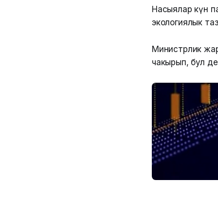
Насыялар күн п
экологиялык та
Министрлик жа
чакырып, бул д