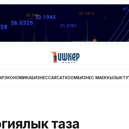
АР
ЭКОНОМИКА
БИЗНЕС
САЯСАТ
КООМ
БИЗНЕС МАЕК
КЫЗЫКТУ
гиялык таза