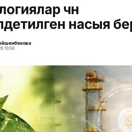
огиялар үчүн
детилген насыя бе
ейшенбекова
6 10:56