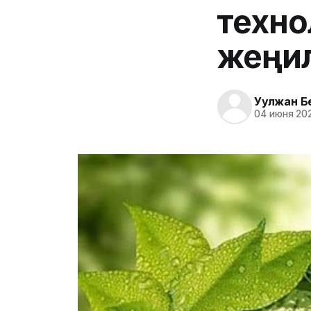
технол
жеңил
Уулжан Б
04 июня 202