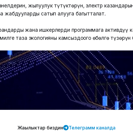
анелдерин, жылуулук түтүктөрүн, электр казандары
за жабдууларды сатып алууга багытталат.
рандарды жана ишкерлерди программага активдүү 
емилге таза экологияны камсыздоого өбөлгө түзөрүн 
Жаңылыктар биздин
Телеграмм каналда