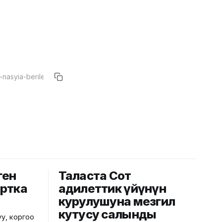
ген
Таласта Сот
артка
адилеттик үйүнүн
курулушуна мезгил
кутусу салынды
у, коргоо