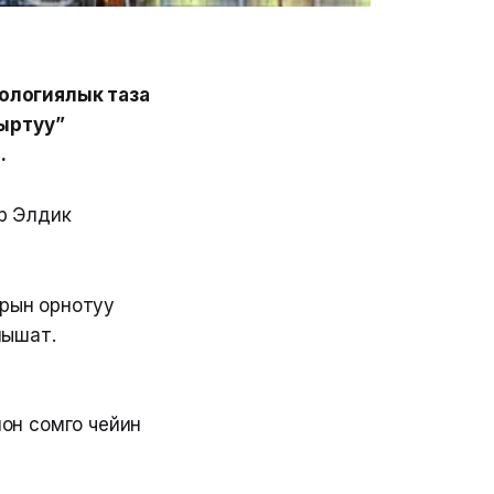
ологиялык таза
ыртуу”
.
р Элдик
рын орнотуу
лышат.
он сомго чейин