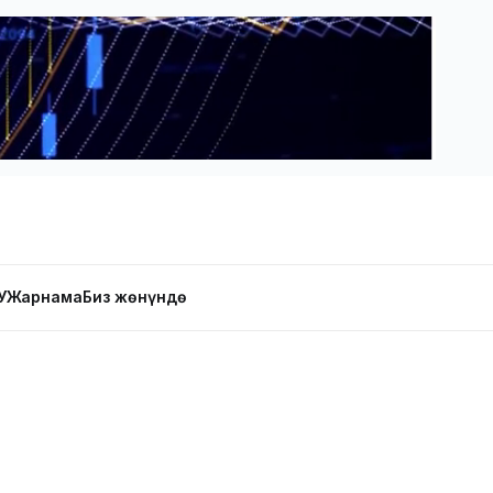
У
Жарнама
Биз жөнүндө