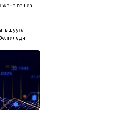
н жана башка
катышууга
белгиледи.