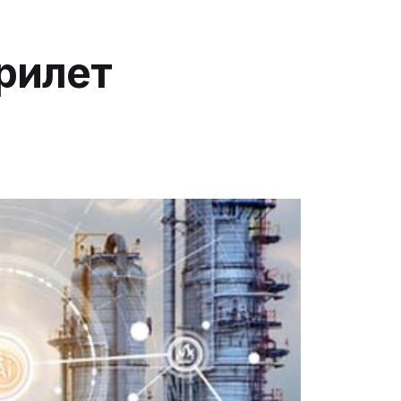
рилет