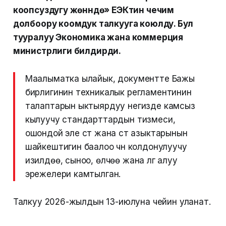
коопсуздугу жөнүндө» ЕЭКтин чечим
долбоору коомдук талкууга коюлду. Бул
тууралуу Экономика жана коммерция
министрлиги билдирди.
Маалыматка ылайык, документте Бажы
бирлигинин техникалык регламентинин
талаптарын ыктыярдуу негизде камсыз
кылуучу стандарттардын тизмеси,
ошондой эле сүт жана сүт азыктарынын
шайкештигин баалоо үчүн колдонулуучу
изилдөө, сыноо, өлчөө жана үлгү алуу
эрежелери камтылган.
Талкуу 2026-жылдын 13-июлуна чейин уланат.