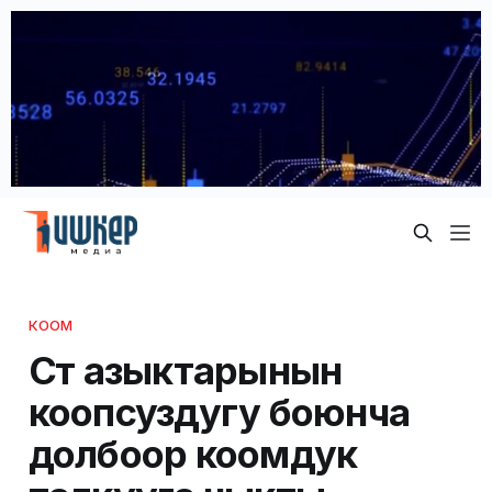
КООМ
Сүт азыктарынын
коопсуздугу боюнча
долбоор коомдук