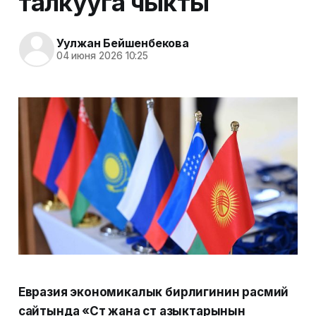
талкууга чыкты
Уулжан Бейшенбекова
04 июня 2026 10:25
Евразия экономикалык бирлигинин расмий
сайтында «Сүт жана сүт азыктарынын