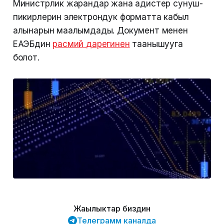
Министрлик жарандар жана адистер сунуш-
пикирлерин электрондук форматта кабыл
алынарын маалымдады. Документ менен
ЕАЭБдин
расмий
дарегинен
таанышууга
болот.
Жаңылыктар биздин
Телеграмм каналда