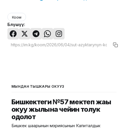
Коом
Бөлүшүү:
МЫНДАН ТЫШКАРЫ ОКУҢУЗ
Бишкектеги №57 мектеп жаңы
окуу жылына чейин толук
оңдолот
Бишкек шаарынын мэриясынын Капиталдык