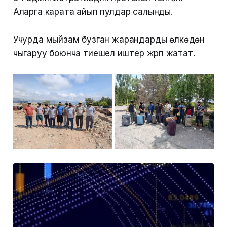
Аларга карата айып пулдар салынды.
Учурда мыйзам бузган жарандарды өлкөдөн
чыгаруу боюнча тиешелүү иштер жүрүп жатат.