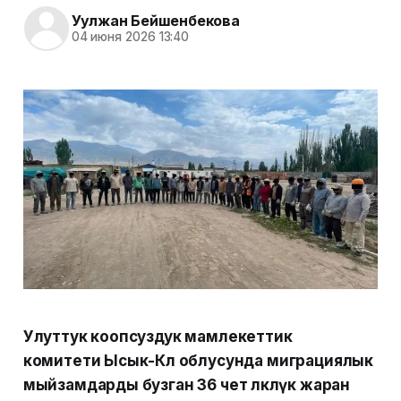
Уулжан Бейшенбекова
04 июня 2026 13:40
Улуттук коопсуздук мамлекеттик
комитети Ысык-Көл облусунда миграциялык
мыйзамдарды бузган 36 чет өлкөлүк жаран