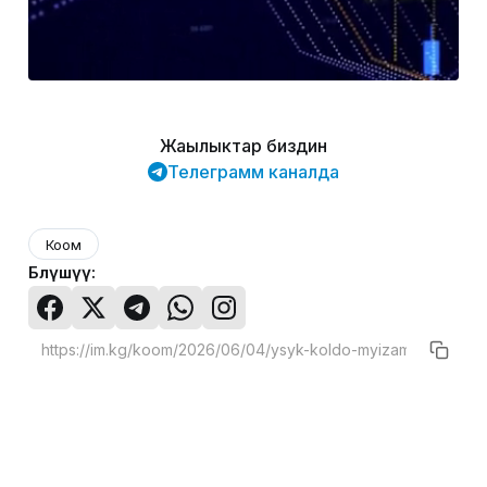
Жаңылыктар биздин
Телеграмм каналда
Коом
Бөлүшүү: