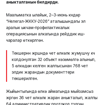
аныкталганын билдирди.
Маалыматка ылайык, 2–3-июнь күндөрү
“Нелегал-ЖККУ-2026” аталышындагы эл
аралык ыкчам-профилактикалык
операциясынын алкагында рейддик иш-
чаралар өткөрүлгөн.
Текшерүүнүн жүрүшүндө чет өлкөлүк жумушчу күчү
колдонулган 32 объект көзөмөлгө алынып,
5 өлкөдөн келген жалпысынан 768 чет
элдик жарандын документтери
текшерилген.
Жыйынтыгында өлкө аймагында мыйзамсыз
жүргөн 36 чет өлкөлүк жаран аныкталып, жалпы
64 административдик протокол түзүлгөн.