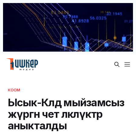
КООМ
Ысык-Көлдө мыйзамсыз
жүргөн чет өлкөлүктөр
аныкталды