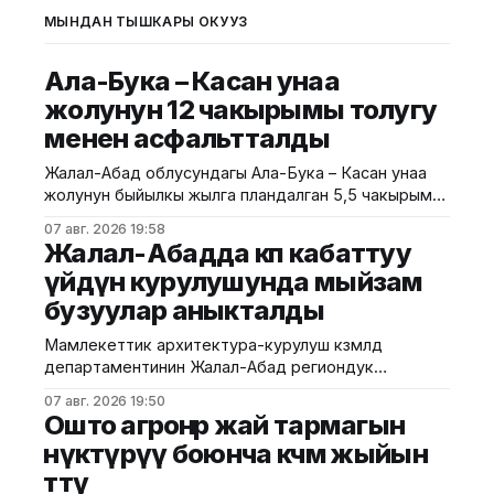
МЫНДАН ТЫШКАРЫ ОКУҢУЗ
Ала-Бука – Касан унаа
жолунун 12 чакырымы толугу
менен асфальтталды
Жалал-Абад облусундагы Ала-Бука – Касан унаа
жолунун быйылкы жылга пландалган 5,5 чакырым
тилкесине асфальт-бетон төшөө иштери толугу менен
07 авг. 2026 19:58
аяктады. Транспорт жана коммуникациялар
Жалал-Абадда көп кабаттуу
министрлигинин маалыматына ылайык, жол куруу
үйдүн курулушунда мыйзам
иштери №17 Жол эксплуатациялоо мекемеси
бузуулар аныкталды
тарабынан белгиленген графикке ылайык,
курулуштун сапат талаптарын сактоо менен
Мамлекеттик архитектура-курулуш көзөмөлдөө
жүргүзүлдү. Аталган жолдун жалпы 12 чакырымына
департаментинин Жалал-Абад региондук
башкармалыгы шаардагы көп кабаттуу турак жайга
07 авг. 2026 19:50
текшерүү жүргүздү. Бул тууралуу Курулуш
Ошто агроөнөр жай тармагын
министрлигинин басма сөз кызматы билдирди.
өнүктүрүү боюнча көчмө жыйын
Маалыматка ылайык, текшерүү Байзаков көчөсү, 46
өттү
дарегинде курулуп жаткан объектте өткөрүлүп,