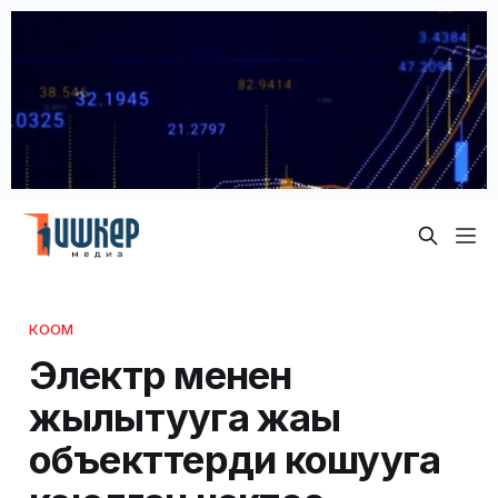
КООМ
Электр менен
жылытууга жаңы
объекттерди кошууга