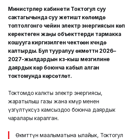
Министрлер кабинети Токтогул суу
сактагычында суу жетиштүү көлөмдө
топтолгонго чейин электр энергиясын көп
керектеген жаңы объекттерди тармакка
кошууга киргизилген чектөөнү күчүндө
калтырды. Бул тууралуу өкмөттүн 2026–
2027-жылдардын күз-кыш мезгилине
даярдык көрүү боюнча кабыл алган
токтомунда көрсөтүлөт.
Токтомдо калкты электр энергиясы,
жаратылыш газы жана көмүр менен
үзгүлтүксүз камсыздоо боюнча даярдык
чаралары каралган.
Өкмөттүн маалыматына ылайык, Токтогул