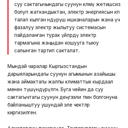
суу сактагычындагы суунун көлөмү жетишсиз
болуп жаткандыктан, электр энергиясын көп
талап кылган өндүрүш ишканаларын жана үч
фазалуу электр жылытуу системасын
пайдаланган турак үйлөрдү электр
тармагына жаңыдан кошууга тыюу
салынган тартип сакталат.
Мындай чаралар Кыргызстандын
дарыяларындагы суунун агымынын азайышы
жана аймактагы жалпы климаттык кырдаал
менен түшүндүрүлгөн. Буга чейин да суу
сактагычтагы суунун деңгээли төмөн болгонуна
байланыштуу ушундай эле чектөөлөр
киргизилген.