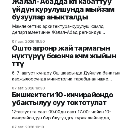
Жалал-Абадда көп кабаттуу
министрлигинин маалыматына ылайык, жол куруу
үйдүн курулушунда мыйзам
иштери №17 Жол эксплуатациялоо мекемеси
бузуулар аныкталды
тарабынан белгиленген графикке ылайык,
курулуштун сапат талаптарын сактоо менен
Мамлекеттик архитектура-курулуш көзөмөлдөө
жүргүзүлдү. Аталган жолдун жалпы 12 чакырымына
департаментинин Жалал-Абад региондук
башкармалыгы шаардагы көп кабаттуу турак жайга
07 авг. 2026 19:50
текшерүү жүргүздү. Бул тууралуу Курулуш
Ошто агроөнөр жай тармагын
министрлигинин басма сөз кызматы билдирди.
өнүктүрүү боюнча көчмө жыйын
Маалыматка ылайык, текшерүү Байзаков көчөсү, 46
өттү
дарегинде курулуп жаткан объектте өткөрүлүп,
техникалык талаптардын бузулганы аныкталды.
6-7-август күндөрү Ош шаарында Дүйнөлүк банктын
Белгиленгендей, курулуш иштери бекитилген
каржылоосунда министрлик тарабынан ишке
долбоордук документациядан четтөө менен
ашырылып жаткан "Ош облусунун жана Ош
жүргүзүлгөн. Ошондой эле
07 авг. 2026 19:30
шаарынын аймактык экономикалык өнүгүүсү"
Бишкектеги 10-кичирайондо
долбоорунун алкагында Өндүрүмдүү өнөктөштүк
убактылуу суу токтотулат
комитетинин көчмө жыйыны өттү. Бул тууралуу Айыл
чарба министрлигинен билдиришти. Жыйынга
12-августта саат 09:00дөн саат 17:00гө чейин 10-
министрдин орун басары Мирбек Дүйшеев жана
кичирайондун бир бөлүгүндөгү турак жайларда,
Комитеттин мүчөлөрү катышты. Көчмө жыйындын
мектептерде, мектепке чейинки билим берүү
07 авг. 2026 19:10
мекемелеринде, саламаттыкты сактоо