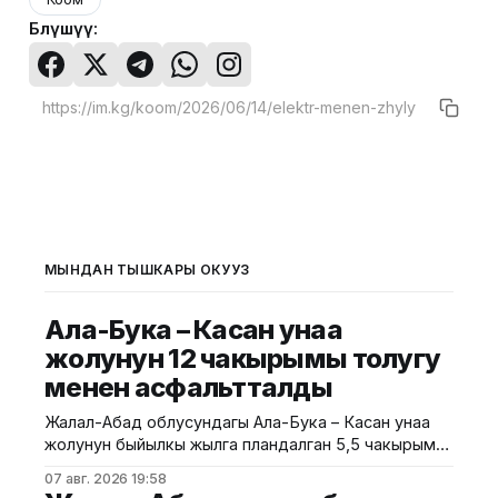
Бөлүшүү:
МЫНДАН ТЫШКАРЫ ОКУҢУЗ
Ала-Бука – Касан унаа
жолунун 12 чакырымы толугу
менен асфальтталды
Жалал-Абад облусундагы Ала-Бука – Касан унаа
жолунун быйылкы жылга пландалган 5,5 чакырым
тилкесине асфальт-бетон төшөө иштери толугу менен
07 авг. 2026 19:58
аяктады. Транспорт жана коммуникациялар