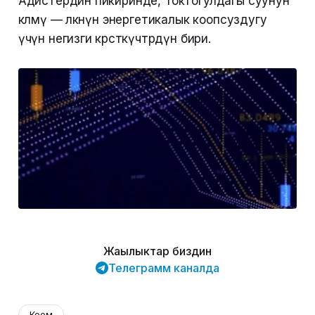
Адистердин пикиринде, Токтогулдагы суунун
көлөмү — өлкөнүн энергетикалык коопсуздугу
үчүн негизги көрсөткүчтөрдүн бири.
Жаңылыктар биздин
Телеграмм каналда
Коом