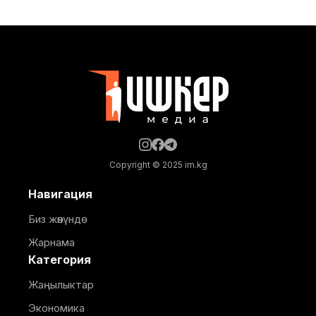
мекемелеринде, ошондой эле башка социалдык
жана өндүрүштүк объектилерде ичүүчү суу берүү
убактылуу токтотулат. Бишкек шаардык
мэриясынын маалыматына караганда, суу менен
жабдуунун убактылуу токтотулушу 10-
кичирайондогу откананын суу
Copyright © 2025 im.kg
Навигация
Биз жөнүндө
Жарнама
Категория
Жаңылыктар
Экономика