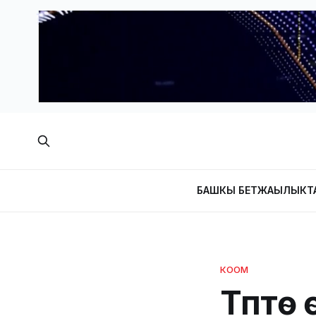
БАШКЫ БЕТ
ЖАҢЫЛЫКТ
КООМ
Түптө 