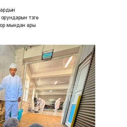
тардын
ундарын түзүүгө
лор мындан ары