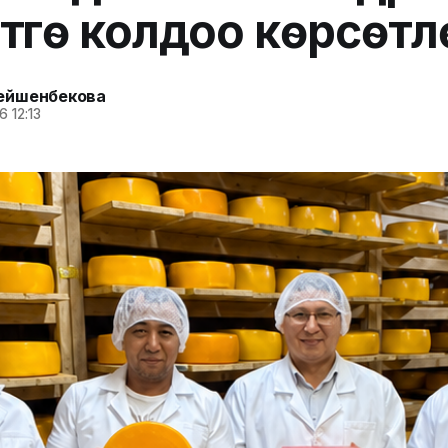
үүгө колдоо көрсөтүл
ейшенбекова
 12:13