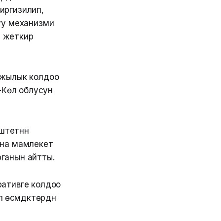
иргизилип,
луу механизми
жеткирүү
аржылык колдоо
-Көл облусун
етүүнүн
жана мамлекет
рганын айтты.
ративге колдоо
 өсүмдүктөрдүн