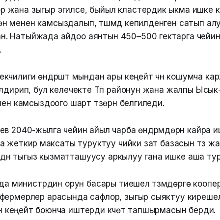
р жана зыгыр эгилсе, быйыл кластердик ыкма ишке к
өн менен камсыздалып, түшүмдү кепилденген сатып а
н. Натыйжада айдоо аянтын 450–500 гектарга чейин 
.
чилиги өндүрүштү мындан ары кеңейтүү үчүн кошумча к
илдирип, бул келечекте Түп районун жана жалпы Ысык
нен камсыздоого шарт түзөрүн белгиледи.
в 2040-жылга чейин айыл чарба өндүрүмдөрүн кайра ишт
 жеткирүү максаты туруктуу чийки зат базасын түзүү 
лөрдүн тыгыз кызматташуусу аркылуу гана ишке аша ту
 министрдин орун басары тиешелүү түзүмдөргө коопе
а фермерлер арасында сафлор, зыгыр сыяктуу кирешелүү
 кеңейтүү боюнча иштерди күчөтүү тапшырмасын берди.