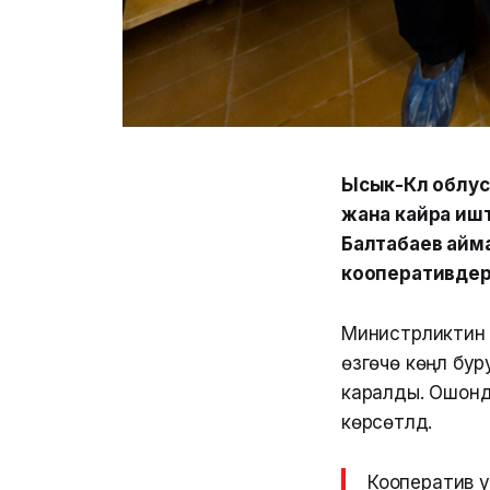
Ысык-Көл облу
жана кайра ишт
Балтабаев айм
кооперативдер
Министрликтин 
өзгөчө көңүл бу
каралды. Ошондо
көрсөтүлдү.
Кооператив у