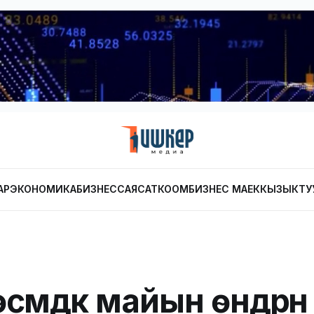
АР
ЭКОНОМИКА
БИЗНЕС
САЯСАТ
КООМ
БИЗНЕС МАЕК
КЫЗЫКТУ
өсүмдүк майын өндүрүүнү