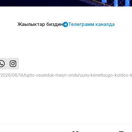
Жаңылыктар биздин
Телеграмм каналда