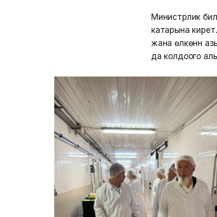
Министрлик бил
катарына кирет
жана өлкөнүн аз
да колдоого ал