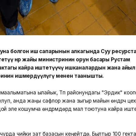
суна болгон иш сапарынын алкагында Суу ресурста
етүү өнөр жайы министринин орун басары Рустам
актагы кайра иштетүүчү ишканалардын жана айыл
инин ишмердүүлүгү менен таанышты.
маалыматына ылайык, Түп районундагы "Эрдик" коо
рулуп, анда жаңы сафлор жана зыгыр майын өндүрүүчү це
й эле кошумча өндүрүмдөрдү мал тоютуна кайра иште
чурда чийки зат базасын кеңейтүүдө. Былтыр 100 гек