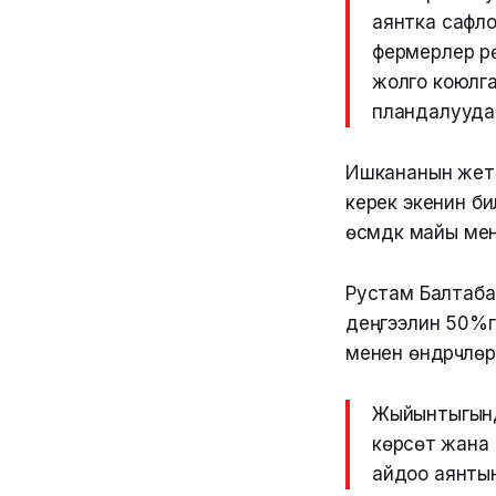
аянтка сафло
фермерлер үр
жолго коюлга
пландалууда
Ишкананын жетек
керек экенин б
өсүмдүк майы ме
Рустам Балтабае
деңгээлин 50%га
менен өндүрүүчү
Жыйынтыгында
көрсөтүү жан
айдоо аянтын