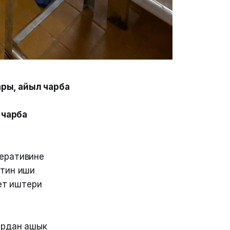
ры, айыл чарба
 чарба
перативине
хтин иши
түү иштери
тардан ашык