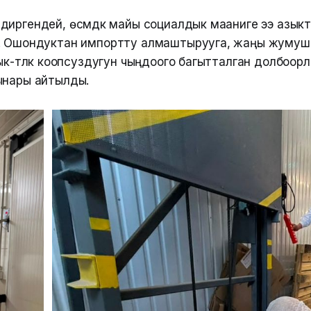
диргендей, өсүмдүк майы социалдык мааниге ээ азык
. Ошондуктан импортту алмаштырууга, жаңы жумуш ор
ык-түлүк коопсуздугун чыңдоого багытталган долбоор
ынары айтылды.