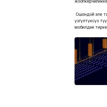
жоопкерчиликке
Ошондой эле та
үзгүлтүксүз өтү
мобилдик тиркеме