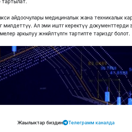
 тартылат.
кси айдоочулары медициналык жана техникалык ка
үгө милдеттүү. Ал эми иштөөгө керектүү документтерди
лер аркылуу жөнөкөйлөтүлгөн тартипте тариздөөгө болот.
Жаңылыктар биздин
Телеграмм каналда