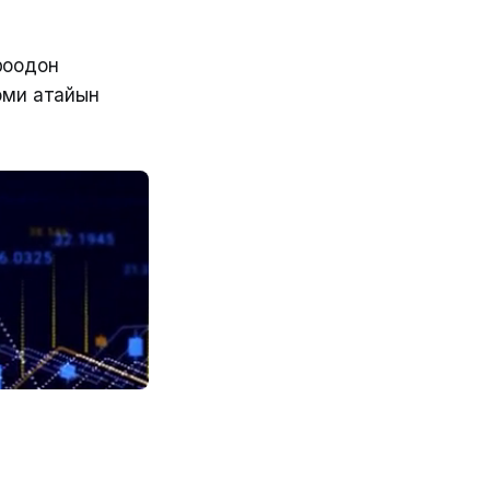
роодон
 эми атайын