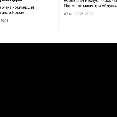
Өзбекстан Республикасыны
Премьер-министри Абдулла
а жана коммерция
Евразия өкмөттөр аралык кең
гинде Россия
07 авг. 2026 10:03
кезектеги жыйынына катышу
ясынын делегациясы менен
 10:18
Кыргыз Республикасына кел
ик жеңил өнөр жай
тууралуу Өкмөттүн басма сөз
н өкүлдөрүнүн жолугушуусу
кызматынан билдиришти. "Ысык-Көл"
эл аралык аэропортунан Өз
олугушууга Россия
Республикасынын Премьер
ясынын финансы
Абдулла Ариповду Министр
ин орун басары — статс-
Кабинетинин Төрагасынын о
ксей Сазанов, Федералдык
Эрлист Акунбеков тосуп ал
матынын жетекчисинин орун
Белгилей кетсек, үстүбүздө
ександр Егоричев, ошондой
ралдык бажы кызматынын
 Жолугушуунун
 Александр Егоричев