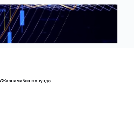
У
Жарнама
Биз жөнүндө