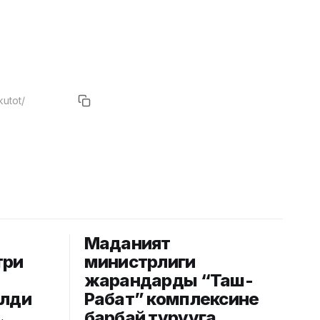
Маданият
три
министрлиги
жарандарды “Таш-
елди
Рабат” комплексине
барбай турууга