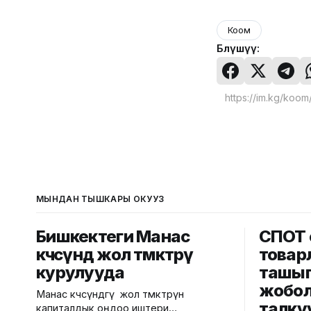
Коом
Бөлүшүү:
МЫНДАН ТЫШКАРЫ ОКУҢУЗ
Бишкектеги Манас
СПОТ 
көчөсүндө жол өтмөктөрү
товар
курулууда
ташып
жобо
Манас көчөсүндөгү жол өтмөктөрүн
талку
капиталдык оңдоо иштери