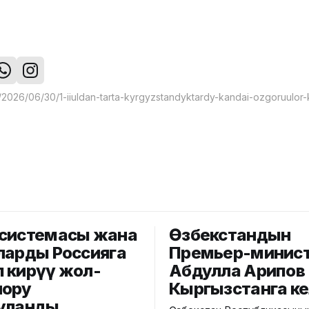
системасы жана
Өзбекстандын
ларды Россияга
Премьер-минис
 кирүү жол-
Абдулла Арипов
лору
Кыргызстанга к
уланды