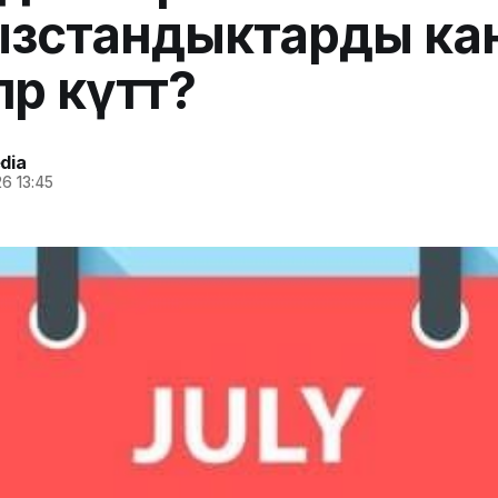
ызстандыктарды ка
лөр күтөт?
dia
6 13:45