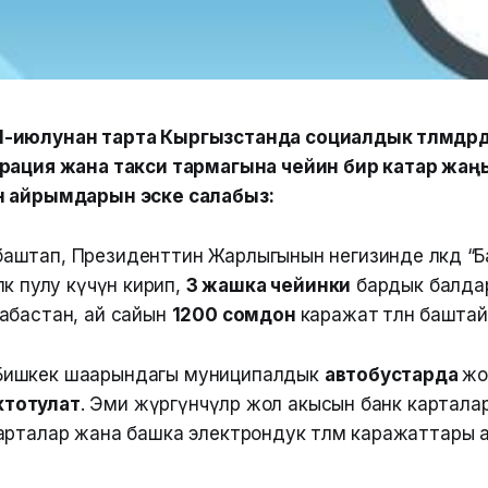
июлунан тарта Кыргызстанда социалдык төлөмдөрд
рация жана такси тармагына чейин бир катар жаңы өз
н айрымдарын эске салабыз:
тап, Президенттин Жарлыгынын негизинде өлкөдө “Б
өк пулу күчүнө кирип,
3 жашка чейинки
бардык балдар
абастан, ай сайын
1200 сомдон
каражат
төлөнө баштай
ишкек шаарындагы муниципалдык
автобустарда
жо
октотулат
. Эми жүргүнчүлөр жол акысын банк картала
рталар жана башка электрондук төлөм каражаттары ар