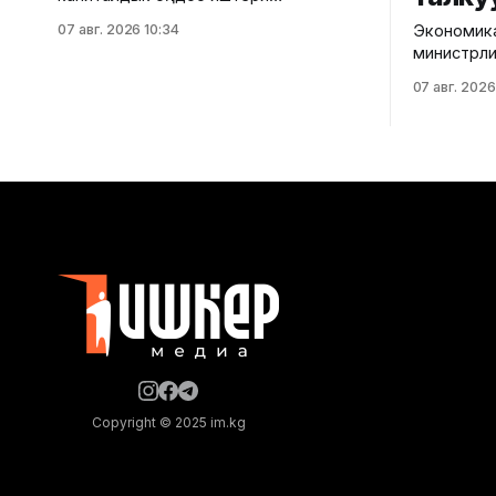
уланууда. Бул тууралуу Бишкек
07 авг. 2026 10:34
Экономик
шаардык мэриясынан билдиришти.
министрли
Маалыматка ылайык, долбоордун
Федераци
алкагында жол өтмөктөрдүн дубалдары
07 авг. 2026
ата мекенд
жана колонналары заманбап HPL
тармагыны
панелдери менен капталып, шып
өттү. Ведомствонун маалыматына
бөлүктөрү алюминий рейкалары менен
ылайык, ж
жасалууда. Ошондой эле заманбап
Федераци
архитектуралык жарыктандыруу
министрин
системасын орнотуу каралган. Учурда
катчы Але
HPL панелдерин орнотуу, алюминий
салык кыз
рейкаларын монтаждоо жана
басары Ал
эле Феде
өкүлдөрү катышты.
жүрүшүндө
Copyright © 2025 im.kg