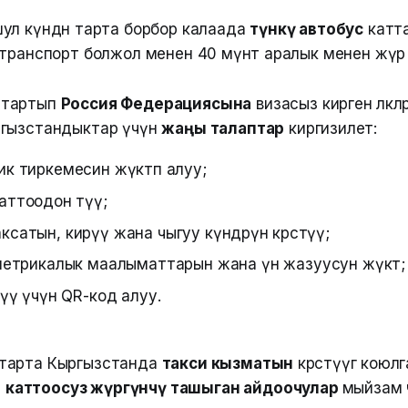
ул күндөн тарта борбор калаада
түнкү автобус
катт
 транспорт болжол менен 40 мүнөт аралык менен жүрө
тартып
Россия Федерациясына
визасыз кирген өлкөл
ргызстандыктар үчүн
жаңы талаптар
киргизилет:
ик тиркемесин жүктөп алуу;
аттоодон өтүү;
сатын, кирүү жана чыгуу күндөрүн көрсөтүү;
ометрикалык маалыматтарын жана үн жазуусун жүктөө;
түү үчүн QR-код алуу.
арта Кыргызстанда
такси кызматын
көрсөтүүгө коюл
й
каттоосуз жүргүнчү ташыган айдоочулар
мыйзам 