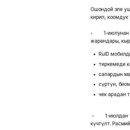
Ошондой эле уш
кирип, коомдук
- 1-июлунан 
жарандары, кы
RuID мобилд
тиркемеде к
сапардын мак
сүрөтүн, би
чек арадан ө
- 1-июлдан т
күчөтүлөт. Расми