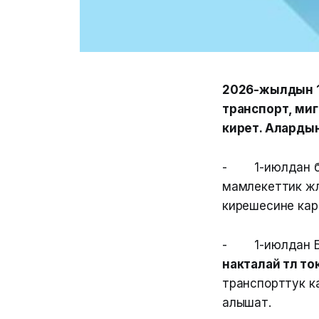
2026-жылдын 1-
транспорт, миг
кирет. Аларды
- 1-июлдан баш
мамлекеттик жөл
кирешесине кар
- 1-июлдан Б
накталай төлөө т
транспорттук ка
алышат.