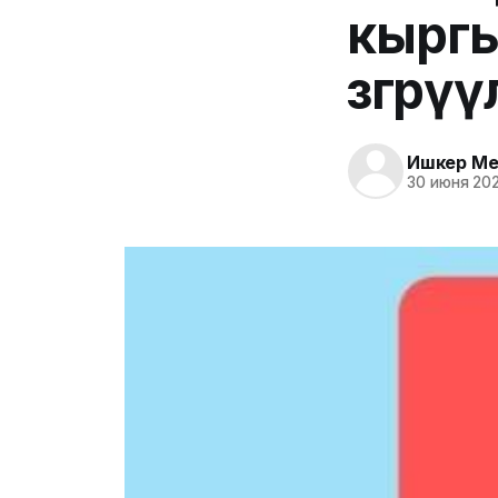
кырг
өзгөрүү
Ишкер Me
30 июня 202