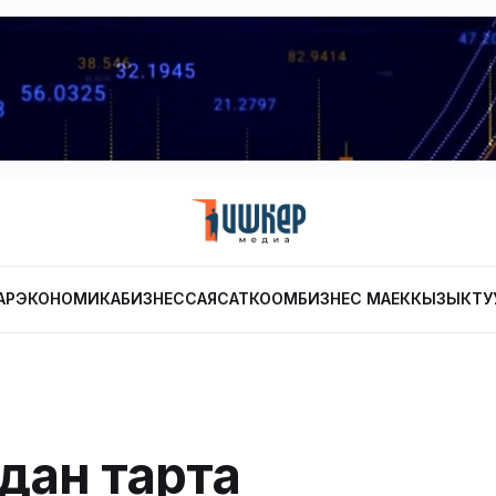
АР
ЭКОНОМИКА
БИЗНЕС
САЯСАТ
КООМ
БИЗНЕС МАЕК
КЫЗЫКТУ
дан тарта