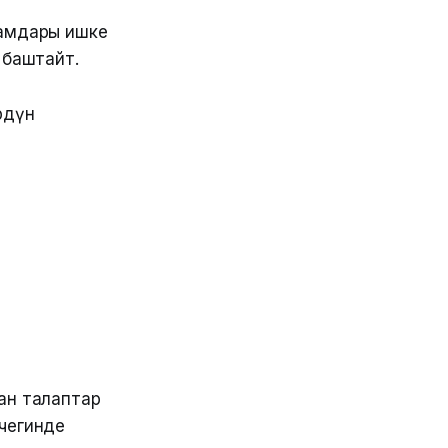
амдары ишке
 баштайт.
өрдүн
ган талаптар
чегинде