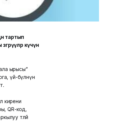
өн тартып
гөрүүлөр күчүнө
ала ырысы”
га, үй-бүлөнүн
т.
л кирени
ры, QR-код,
кылуу төлөй