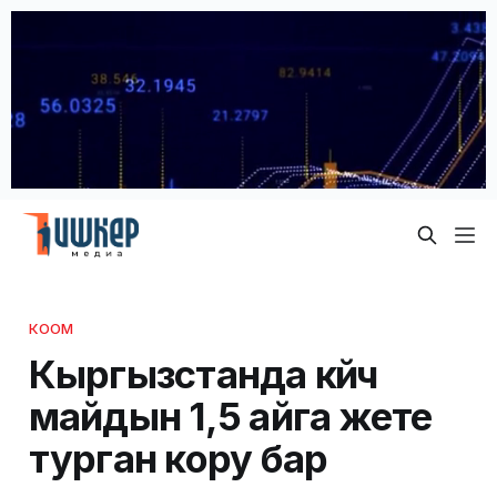
КООМ
Кыргызстанда күйүүчү
майдын 1,5 айга жете
турган кору бар