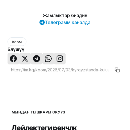
Жаңылыктар биздин
Телеграмм каналда
Коом
Бөлүшүү:
МЫНДАН ТЫШКАРЫ ОКУҢУЗ
Лейлектеги үрөнчүлүк