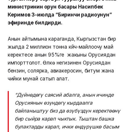
министринин орун басары Насипбек
Керимов 3-июлда “Биринчи радиоунун”
эфиринде билдирди.
Анын айтымына караганда, Кыргызстан бир
жылда 2 миллион тонна күйүүчү-майлоочу май
керектесе анын 95%ге жакыны Орусиядан
импорттолот. Өлкө негизинен Орусиядан
бензин, солярка, авиакеросин, битум жана
чийки мунай сатып алат.
“Дүйнөдөгү саясий абалга, анын ичинде
Орусиянын өзүндөгү кырдаалга
байланыштуу биз да өзүбүздүн керектөөнү
бир сыйра карап чыктык. Тыштан башка
булактарды карап, ички өндүрүшкө басым