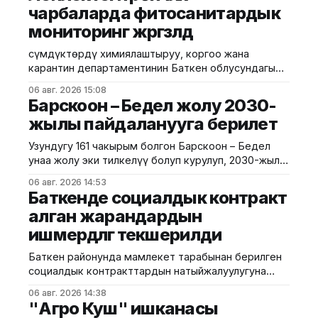
чарбаларда фитосанитардык
мониторинг жүргүзүлдү
Өсүмдүктөрдү химиялаштыруу, коргоо жана
карантин департаментинин Баткен облусундагы
башкармалыгынын жана Баткен регионалдык
06 авг. 2026 15:08
ветеринардык жана фитосанитардык көзөмөл
Барскоон – Бедел жолу 2030-
кызматынын адистери Лейлек районундагы
жылы пайдаланууга берилет
мамлекеттик макамга ээ үрөнчүлүк чарбаларда
биргелешкен мониторинг өткөрүштү. Айыл чарба
Узундугу 161 чакырым болгон Барскоон – Бедел
министрлигинин маалыматына ылайык,
унаа жолу эки тилкелүү болуп курулуп, 2030-жылы
мониторинг "Лейлек сорт
пайдаланууга берилери пландалууда. Бул тууралуу
сыноо", "Артур" жана "Алтын дан" үрөнчүлүк
06 авг. 2026 14:53
China Road and Bridge Corporation
Баткенде социалдык контракт
кооперативдеринде жүргүзүлүп,
компаниясынан билдирди. Маалыматка
алган жарандардын
ылайык, жол деңиз деңгээлинен 3000 метрден
ишмердүүлүгү текшерилди
ашык бийиктиктеги татаал тоолуу аймак аркылуу
өтөт. Долбоордун алкагында 50дөн ашык көпүрө,
Баткен районунда мамлекет тарабынан берилген
анын ичинде үч ири көпүрө,
социалдык контракттардын натыйжалуулугуна
мониторинг жүргүзүлдү. Бул тууралуу Баткен
06 авг. 2026 14:38
райондук мамлекеттик администрациясынан
"Агро Куш" ишканасы
билдиришти. Маалыматка ылайык, район акиминин