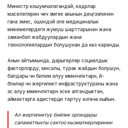
Министр кошумчалагандай, кадрлар
маселелерин чечүү эмгек акынын деңгээлинен
гана эмес, ошондой эле медициналык
мекемелердеги жумуш шарттарынан жана
заманбап жабдуулардын жана
технологиялардын болушунан да көз каранды.
Анын айтымында, дарыгерлер социалдык
факторлорду, мисалы, турак жайдын болушун,
балдары үчүн билим алуу мүмкүнчүлүктөрүн, үй-
бүлөлөрү үчүн жергиликтүү инфраструктураны жана
эс алуу мүмкүнчүлүктөрүн эске алгандыктан,
аймактарга адистерди тартуу өзгөчө кыйын.
Ал жергиликтүү бийлик органдары
саламаттыкты сактоо кызматкерлеринин