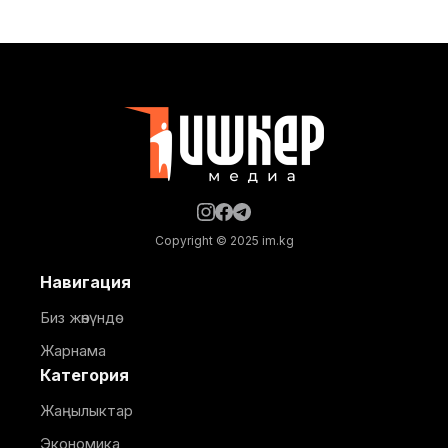
жыйынынын алкагында уюштурулуп, ага
Кыргызстан менен Россиянын мамлекеттик
органдарынын, бизнес ишканаларынын, өнүктүрүү
институттарынын жана эксперттик коомчулуктун
өкүлдөрү катышты. Форумдун биринчи күнүнүн
жыйынтыгында бир катар келишимдерге кол
Copyright © 2025 im.kg
Навигация
Биз жөнүндө
Жарнама
Категория
Жаңылыктар
Экономика