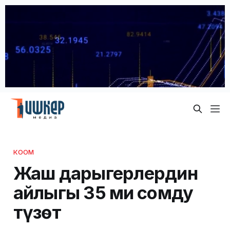
КООМ
Жаш дарыгерлердин
айлыгы 35 миң сомду
түзөт