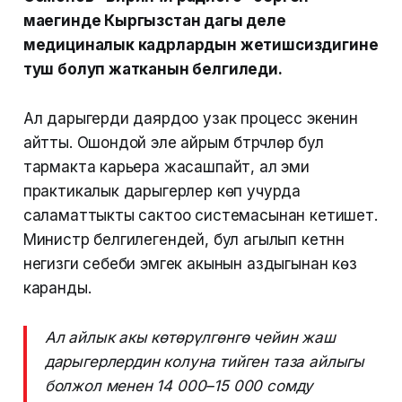
маегинде Кыргызстан дагы деле
медициналык кадрлардын жетишсиздигине
туш болуп жатканын белгиледи.
Ал дарыгерди даярдоо узак процесс экенин
айтты. Ошондой эле айрым бүтүрүүчүлөр бул
тармакта карьера жасашпайт, ал эми
практикалык дарыгерлер көп учурда
саламаттыкты сактоо системасынан кетишет.
Министр белгилегендей, бул агылып кетүүнүн
негизги себеби эмгек акынын аздыгынан көз
каранды.
Ал айлык акы көтөрүлгөнгө чейин жаш
дарыгерлердин колуна тийген таза айлыгы
болжол менен 14 000–15 000 сомду