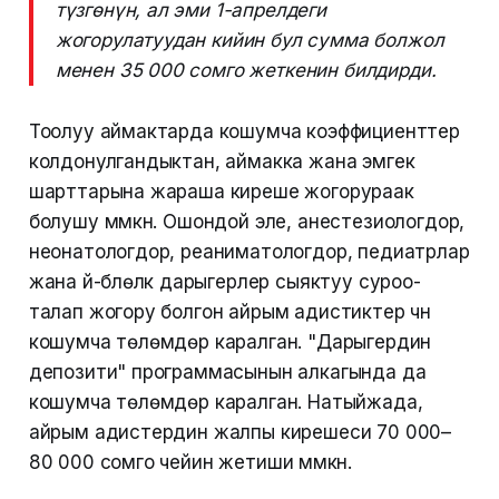
түзгөнүн, ал эми 1-апрелдеги
жогорулатуудан кийин бул сумма болжол
менен 35 000 сомго жеткенин билдирди.
Тоолуу аймактарда кошумча коэффициенттер
колдонулгандыктан, аймакка жана эмгек
шарттарына жараша киреше жогорураак
болушу мүмкүн. Ошондой эле, анестезиологдор,
неонатологдор, реаниматологдор, педиатрлар
жана үй-бүлөлүк дарыгерлер сыяктуу суроо-
талап жогору болгон айрым адистиктер үчүн
кошумча төлөмдөр каралган. "Дарыгердин
депозити" программасынын алкагында да
кошумча төлөмдөр каралган. Натыйжада,
айрым адистердин жалпы кирешеси 70 000–
80 000 сомго чейин жетиши мүмкүн.