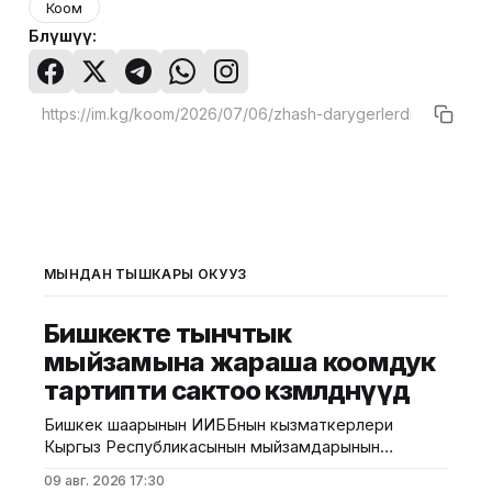
Коом
Бөлүшүү:
МЫНДАН ТЫШКАРЫ ОКУҢУЗ
Бишкекте тынчтык
мыйзамына жараша коомдук
тартипти сактоо көзөмөлдөнүүдө
Бишкек шаарынын ИИББнын кызматкерлери
Кыргыз Республикасынын мыйзамдарынын
талаптарын, анын ичинде тынчтыкты жана коомдук
09 авг. 2026 17:30
тартипти сактоону камсыз кылуу боюнча түшүндүрүү