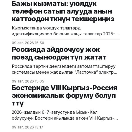
Бажы кызматы: уюлдук
иштерине багытталган профилактикалык иш-
телефон сатып алууда анын
чараларды өткөрүшүүдө. Шаардык милициянын
каттоодон өткөнүн текшериңиз
маалыматына ылайык, иш-чаралардын жүрүшүндө
милиция кызматкерлери борбор калаадагы бир
Кыргызстанда уюлдук түзүлүштөрдү
катар түнкү жана көңүл ачуучу жайларга барып,
идентификациялоо боюнча жаңы талаптар 2025-
алардын ээлери, администраторлору жана
жылдын август айынан тартып күчүнө кирген. Ушуга
кызматкерлери менен
09 авг. 2026 15:50
байланыштуу Бажы кызматы жарандарды
Россияда айдоочусу жок
смартфон сатып алууда анын расмий түрдө өлкөгө
поезд сыноодон өтүп жатат
киргизилгенине жана каттоодон өткөнүнө көңүл
бурууга чакырууда. Бул талаптардын негизги
Россияда төртүнчү деңгээлдеги автоматташтыруу
максаты — уюлдук түзүлүштөрдүн мыйзамдуу
системасы менен жабдылган “Ласточка” электр
жүгүртүлүшүн камсыз кылуу, контрабандага бөгөт коюу
поездин сынай башташты. Сыноолор Москвадагы
жана керектөөчүлөрдүн укугун коргоо.
09 авг. 2026 15:05
борбордук шакек темир жолунда (МЦК) өткөрүлүп
Бостериде VIII Кыргыз-Россия
жатат. Бул тууралуу РИА-Новости маалымдады.
экономикалык форуму болуп
Билдирүүгө караганда, жаңы технологиянын өзгөчөлүгү
өттү
— поездди башкаруу үчүн анын ичинде машинисттин
болушу талап кылынбайт. Поезд өз алдынча
2026-жылдын 6-7-августунда Ысык-Көл
ылдамдап, тормоз басып, эшиктерди ачып-жабат.
облусунун Бостери айылында өткөн VIII Кыргыз-
Анын
Россия экономикалык форуму болуп өтту. Иш-
09 авг. 2026 13:17
чара Евразия өкмөттөр аралык кеңешинин