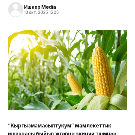
Ишкер Media
13 окт. 2025 15:05
“Кыргызмамасылтукум” мамлекеттик
ишканасы быйыл жүгөрүнүн экинчи түшүмүнөн