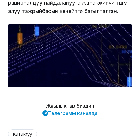
рационалдуу пайдаланууга жана экинчи түшүм
алуу тажрыйбасын кеңейтүүгө багытталган.
Жаңылыктар биздин
Телеграмм каналда
Кызыктуу