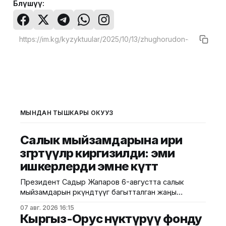
Бөлүшүү:
МЫНДАН ТЫШКАРЫ ОКУҢУЗ
Салык мыйзамдарына ири
өзгөртүүлөр киргизилди: эми
ишкерлерди эмне күтөт
Президент Садыр Жапаров 6-августта салык
мыйзамдарын өркүндөтүүгө багытталган жаңы
мыйзамга кол койду. Мамлекеттик салык кызматы
07 авг. 2026 16:15
билдиргендей, өзгөртүүлөр ишкерлер үчүн ыңгайлуу
Кыргыз-Орус өнүктүрүү фонду
шарттарды түзүүгө жана салыктык башкарууну