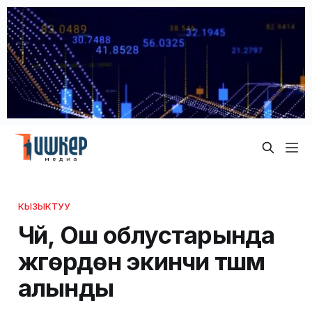
КЫЗЫКТУУ
Чүй, Ош облустарында
жүгөрүдөн экинчи түшүм
алынды