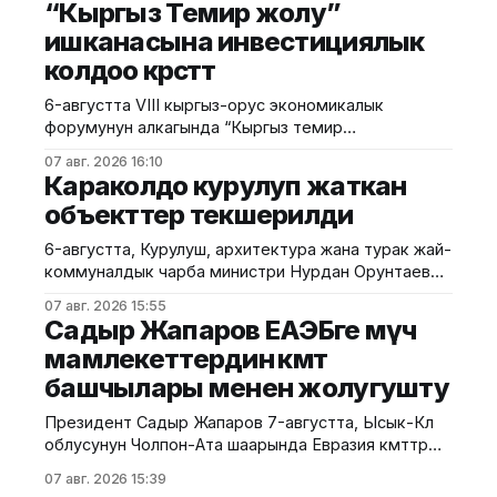
“Кыргыз Темир жолу”
жакшыртууга багытталган. Салык кызматынын
ишканасына инвестициялык
маалыматына караганда, жаңы мыйзамга ылайык
КРнын Салык кодексине төмөнкүдөй өзгөртүүлөр
колдоо көрсөтөт
киргизилди: 1) Креативдүү индустриялар
паркынын резиденттери үчүн 5 жылга бирдиктүү
6-августта VIII кыргыз-орус экономикалык
форумунун алкагында “Кыргыз темир
жолу” мамлекеттик ишканасы менен Кыргыз-
07 авг. 2026 16:10
Орус өнүктүрүү фонду инвестициялык
Караколдо курулуп жаткан
долбоорлорду ишке ашыруу боюнча эки
объекттер текшерилди
келишимге кол коюшту. Бул тууралуу аталган
ишканадан маалымдашты. Маалыматка караганда,
6-августта, Курулуш, архитектура жана турак жай-
келишимдерге “Кыргыз темир жолу”мамлекеттик
коммуналдык чарба министри Нурдан Орунтаев
ишканасынын башкы директору Азамат Сакиев
Каракол шаарына болгон иш сапарынын алкагында
жанаКыргыз-Орус өнүктүрүү
07 авг. 2026 15:55
аймактагы бир катар курулуш объекттерин
Садыр Жапаров ЕАЭБге мүчө
фондунун башкармалыгынын төрагасы
кыдырып, курулуш иштеринин жүрүшү менен
мамлекеттердин өкмөт
таанышты. Курулуш, архитектура жана турак жай-
башчылары менен жолугушту
коммуналдык чарба министрлигинин маалыматына
ылайык, министр алгач оңдолуп жаткан Каракол
Президент Садыр Жапаров 7-августта, Ысык-Көл
шаардык тарыхый музейиндеги иштерди
облусунун Чолпон-Ата шаарында Евразия өкмөттөр
текшерип, андан
аралык кеңешинин кезектеги жыйынына катышуу
07 авг. 2026 15:39
үчүн Кыргызстанга келген Евразия экономикалык