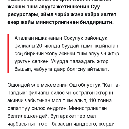
жакшы түшүм алууга жетишкенин Суу
ресурстары, айыл чарба жана кайра иштетүү
өнөр жайы министрлигинен билдиришти.
Аталган ишкананын Сокулук райондук
филиалы 20-июлда буудай түшүмүн жыйнаган
соң биринчи жолу экинчи түшүм алуу үчүн жүгөрү
уругун сепкен. Учурда талаадагы жүгөрү
бышып, чабууга даяр болгону айтылат.
Ошондой эле мекеменин Ош облустук “Катта-
Талдык” филиалы силос үчүн өстүрүлгөн жүгөрүнүн
экинчи чабыгынан мол түшүм алып, 110 тонна
сапаттуу силос өндүргөн. Министрликтен
белгилешкендей, бул аракеттер мал
чарбасынын тоют базасын чыңдоого, жерди