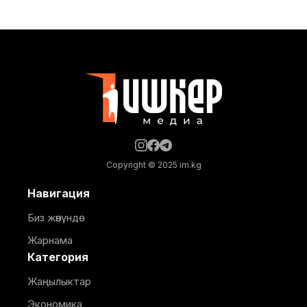
биримдигине мүчө мамлекеттердин өкмөт
башчылары менен жолугушту. Бул тууралуу
президенттин расмий баракчасына жарыяланды.
Маалыматка караганда, жолугушууга Министрлер
Кабинетинин төрагасы Адылбек Касымалиев,
Армения премьер-министри Никол Пашинян,
Беларусь
Copyright © 2025 im.kg
Навигация
Биз жөнүндө
Жарнама
Категория
Жаңылыктар
Экономика