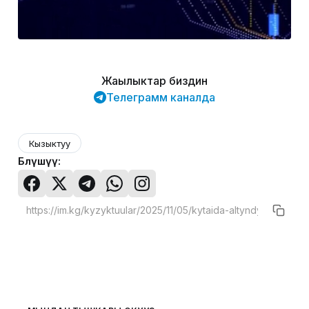
Жаңылыктар биздин
Телеграмм каналда
Кызыктуу
Бөлүшүү: