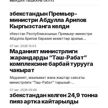
МЫНДАН ТЫШКАРЫ ОКУҢУЗ
Өзбекстандын Премьер-
министри Абдулла Арипов
Кыргызстанга келди
Өзбекстан Республикасынын Премьер-министри
Абдулла Арипов Евразия өкмөттөр аралык
кеңешинин кезектеги жыйынына катышуу үчүн
07 авг. 2026 10:03
Кыргыз Республикасына келди. Бул тууралуу
Маданият министрлиги
Өкмөттүн басма сөз кызматынан билдиришти.
жарандарды “Таш-Рабат”
"Ысык-Көл" эл аралык аэропортунан Өзбекстан
комплексине барбай турууга
Республикасынын Премьер-министри Абдулла
Ариповду Министрлер Кабинетинин Төрагасынын
чакырат
орун басары Эрлист Акунбеков тосуп алды.
Белгилей кетсек, үстүбүздөгү жылдын
Маданият, маалымат жана жаштар саясаты
министрлиги “Таш-Рабат” тарыхый-
архитектуралык комплексинин аймагында
07 авг. 2026 09:48
жүргүзүлүп жаткан оңдоо иштерине байланыштуу
Өзбекстандан келген 24,9 тонна
жарандарга, туристтерге, туризм тармагынын
пияз артка кайтарылды
өкүлдөрүнө жана жалпыга маалымдоо
каражаттарына кайрылуу кылды. Учурда