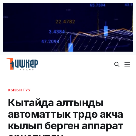
КЫЗЫКТУУ
Кытайда алтынды
автоматтык түрдө акча
кылып берген аппарат