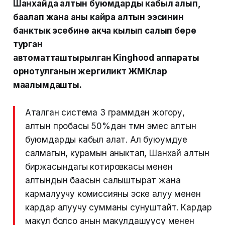
Шанхайда алтын буюмдарды кабыл алып,
баалап жана аны кайра алтын ээсинин
банктык эсебине акча кылып салып бере
турган
автоматташтырылган Kinghood аппараты
орнотулганын жергиликтүү ЖМКлар
маалымдашты.
Аталган система 3 граммдан жогору,
алтын пробасы 50%дан төмөн эмес алтын
буюмдарды кабыл алат. Ал буюумдуе
салмагын, курамын аныктап, Шанхай алтын
биржасындагы котировкасы менен
алтындын баасын салыштырат жана
кармалуучу комиссияны эске алуу менен
кардар алуучу сумманы сунуштайт. Кардар
макул болсо анын макулдашуусу менен