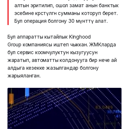
алтын эритилип, ошол замат анын банктык
эсебине көрсөтүлгөн сумманы которуп берет.
Бул операция болгону 30 мүнөттү алат.
Бул аппаратты кытайлык Kinghood
Group компаниясы иштеп чыккан. ЖМКларда
бул сервис коомчулуктун кызугуусун
жаратып, автоматты колдонууга бир нече ай
алдыга кезекке жазылгандар болгону
жарыяланган.