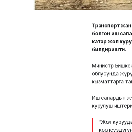
Транспорт жан
болгон иш сап
катар жол кур
билдиришти.
Министр Бишкек
облусунда жүрү
кызматтарга та
Иш сапардын жүр
курулуш иштерин
“Жол курууда
коопсуздугун