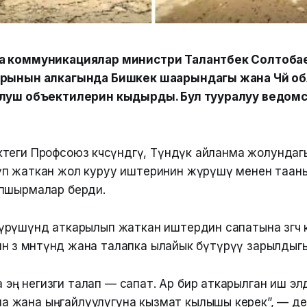
а коммуникациялар министри Талантбек Солтобаев
арынын алкагында Бишкек шаарындагы жана Чүй о
улуш объектилерин кыдырды. Бул тууралуу ведом
теги Профсоюз көчөсүндөгү, Түндүк айланма жолунда
п жаткан жол куруу иштеринин жүрүшү менен таан
пшырмалар берди.
үшүндө аткарылып жаткан иштердин сапатына өзгөчө к
 өз мөөнөтүндө жана талапка ылайык бүтүрүү зарылдыг
 эң негизги талап — сапат. Ар бир аткарылган иш эл
а жана ыңгайлуулугуна кызмат кылышы керек”, — де