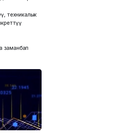
ү, техникалык
нкреттүү
на заманбап