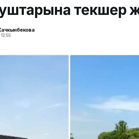
штарына текшерүү жүр
Качкынбекова
 12:55