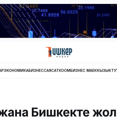
АР
ЭКОНОМИКА
БИЗНЕС
САЯСАТ
КООМ
БИЗНЕС МАЕК
КЫЗЫКТУ
 жана Бишкекте жол