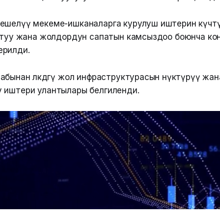
ешелүү мекеме-ишканаларга курулуш иштерин күчөтү
ыртуу жана жолдордун сапатын камсыздоо боюнча ко
ерилди.
бынан өлкөдөгү жол инфраструктурасын өнүктүрүү жа
 иштери улантылары белгиленди.