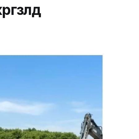
гүзүлдү