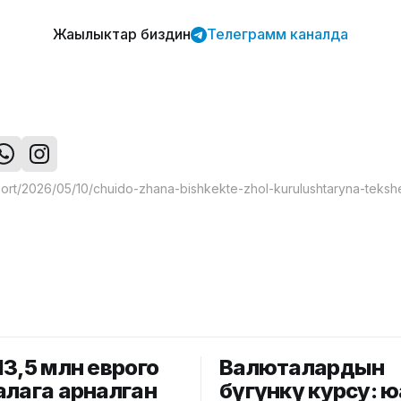
Жаңылыктар биздин
Телеграмм каналда
13,5 млн еврого
Валюталардын
алага арналган
бүгүнкү курсу: 