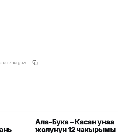
Ала-Бука – Касан унаа
юань
жолунун 12 чакырымы