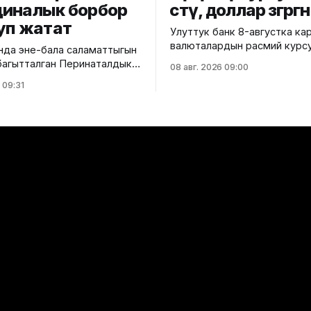
иналык борбор
өстү, доллар өзгөрг
уп жатат
Улуттук банк 8-августка ка
валюталардын расмий курс
да эне-бала саламаттыгын
жарыялады. Ага ылайык, до
багытталган Перинаталдык
08 авг. 2026 09:00
курсу өзгөрүүсүз, тагыраагы 
 курулушу башталды. Бул
 09:31
сом бойдон калды. Евро 100,9435
Саламаттык сактоо
сомдон 100,7730 сомго
гинин басма сөз кызматы
түшүп, 0,17%га төмөндөдү. Ал 
,
рублдин курсу 1,0652 сом д
ерманиянын өнүктүрүү
белгиленип, 1,36%га түштү. Теңге
(KfW) 13,5 млн евро
болсо 0,1871 сомдон
ү гранттык каражатынын
ке ашырылууда. Аталган
9 орунга ылайыкталып, кош
дарга, төрөттөн кийинки
жана ымыркайларга