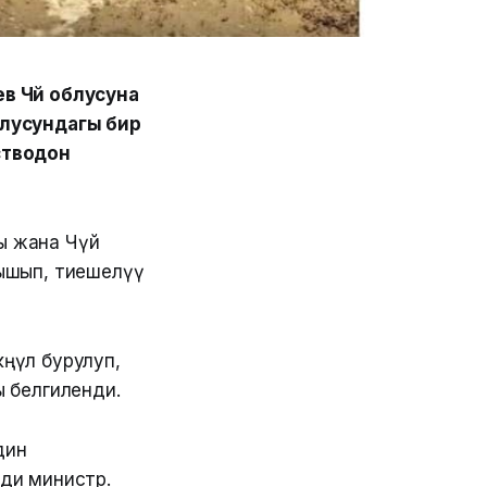
 Чүй облусуна
блусундагы бир
стводон
гы жана Чүй
ышып, тиешелүү
өңүл бурулуп,
ы белгиленди.
дин
ди министр.