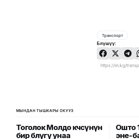
Транспорт
Бөлүшүү:
МЫНДАН ТЫШКАРЫ ОКУҢУЗ
Тоголок Молдо көчөсүнүн
Ошто 
бир бөлүгү унаа
эне-б