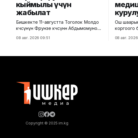
кыймылы үчүн
медиц
жабылат
курул
Бишкекте 11-августта Тоголок Молдо
Ош шаарын
көчөсүнүн Фрунзе көчөсүнөн Абдымомунов
коргоого 
көчөсүнө чейинки бөлүгү унаа кыймылы
борбордун
08 авг. 2026 09:51
08 авг. 2026
үчүн убактылуу жабылат. Калаа
тууралуу 
мэриясынын билдиришкендей, аталган
министрли
тилкеде бул убакта курулуш иштери
билдирди. Маалыматка ылайык
жүргүзүлөт. Ал эми Фрунзе жана
долбоор Г
Панфилов көчөлөрүнүн кесилиши
банкынын 
кайрадан унаалар үчүн ачылат. Мэрия
өлчөмүндөг
айдоочуларды жол кыймылындагы
эсебинен иш
убактылуу өзгөрүүлөрдү эске алып, жол
борбор 24
белгилеринин талаптарын так
бойлуу аял
энелерге 
Copyright © 2025 im.kg