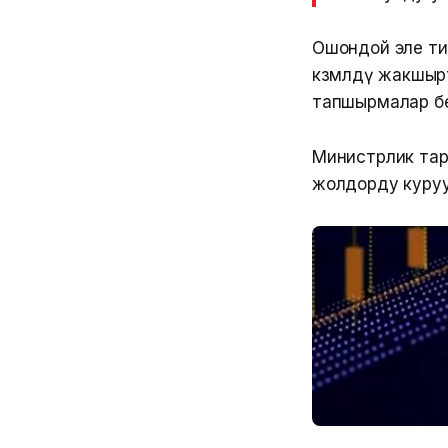
Ошондой эле ти
көзөмөлдү жакш
тапшырмалар б
Министрлик тара
жолдорду куруу