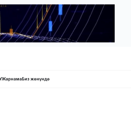
У
Жарнама
Биз жөнүндө