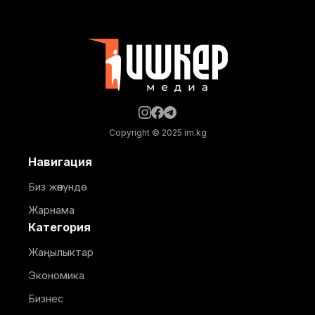
"рест-поинттин" курулушу, арканы жаңылоо жана
жарыктандыруу тутумун орнотуу иштерин көрүп
чыкты. Жаңы курулуп жаткан эс
Copyright © 2025 im.kg
Навигация
Биз жөнүндө
Жарнама
Категория
Жаңылыктар
Экономика
Бизнес