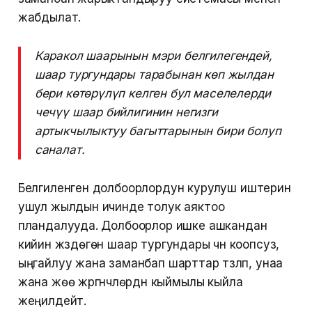
жабдылат.
Каракол шаарынын мэри белгилегендей,
шаар тургундары тарабынан көп жылдан
бери көтөрүлүп келген бул маселелерди
чечүү шаар бийлигинин негизги
артыкчылыктуу багыттарынын бири болуп
саналат.
Белгиленген долбоорлордун курулуш иштерин
ушул жылдын ичинде толук аяктоо
пландалууда. Долбоорлор ишке ашкандан
кийин жүздөгөн шаар тургундары үчүн коопсуз,
ыңгайлуу жана заманбап шарттар түзүлүп, унаа
жана жөө жүргүнчүлөрдүн кыймылы кыйла
жеңилдейт.