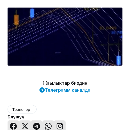
Жаңылыктар биздин
Телеграмм каналда
Транспорт
Бөлүшүү: