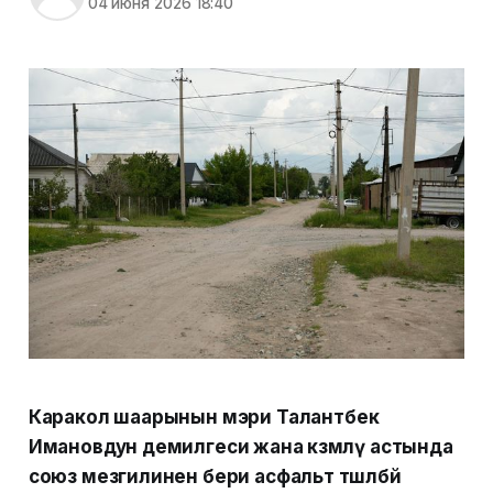
04 июня 2026 18:40
Каракол шаарынын мэри Талантбек
Имановдун демилгеси жана көзөмөлү астында
союз мезгилинен бери асфальт төшөлбөй