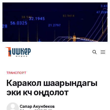
ТРАНСПОРТ
Каракол шаарындагы
эки көчө оңдолот
Сапар Акунбеков