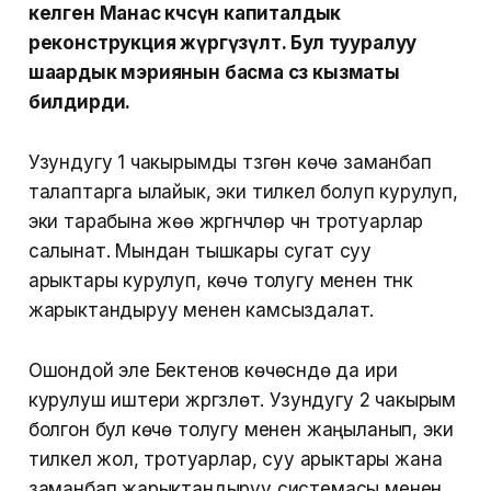
келген Манас көчөсүнө капиталдык
реконструкция жүргүзүлөт. Бул тууралуу
шаардык мэриянын басма сөз кызматы
билдирди.
Узундугу 1 чакырымды түзгөн көчө заманбап
талаптарга ылайык, эки тилкелүү болуп курулуп,
эки тарабына жөө жүргүнчүлөр үчүн тротуарлар
салынат. Мындан тышкары сугат суу
арыктары курулуп, көчө толугу менен түнкү
жарыктандыруу менен камсыздалат.
Ошондой эле Бектенов көчөсүндө да ири
курулуш иштери жүргүзүлөт. Узундугу 2 чакырым
болгон бул көчө толугу менен жаңыланып, эки
тилкелүү жол, тротуарлар, суу арыктары жана
заманбап жарыктандыруу системасы менен