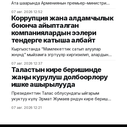
чейинки стратегиялык багытты аныктаганын жана
Ата шаарында Армениянын премьер-министри
бүгүнкү күндө ал бекитилген Иш-чаралар планында
Никол Пашинян менен жолугушту. Бул тууралуу
конкреттүү түргө
07 авг. 2026 12:52
президенттин расмий сайтына жарыяланды.
Коррупция жана алдамчылык
Маалыматка таянсак, жолугушууда эки тараптуу
боюнча айыпталган
мамилелерди өнүктүрүүнүн актуалдуу маселелери,
компаниялардын ээлери
соода-экономикалык жана инвестициялык
кызматташууну кеңейтүү, ошондой эле өз ара
тендерге катыша албайт
кызыкчылык жараткан аймактык жана эл аралык
күн тартибиндеги маселелер боюнча
Кыргызстанда “Мамлекеттик сатып алуулар
жөнүндө” мыйзамга өзгөртүүлөр киргизилип, алардын
негизги бөлүгү 2027-жылдын 1-январынан тартып
07 авг. 2026 12:37
күчүнө кирет. Жаңы эрежелерге ылайык,
Таластын кире беришинде
мамлекеттик сатып алуулардын ыкмасы үчөө гана
жаңы курулуш долбоорлору
болот: ачык тендер, баа сунуштарын суроо жана
ишке ашырылууда
бир булактан сатып алуу. Мыйзам коррупцияга
каршы талаптарды да күчөтөт. Коррупция жана
Президенттин Талас облусундагы ыйгарым
алдамчылык үчүн соттолгон компаниялар
укуктуу өкүлү Эрмат Жумаев өрөөндүн кире бериш
аймагында ишке ашырылып жаткан долбоорлор
07 авг. 2026 12:21
менен таанышты. Бул тууралуу аймактык
өкүлчүлүктөн билдиришти. Маалыматка ылайык, ал
туристтер жана меймандар үчүн курулуп жаткан