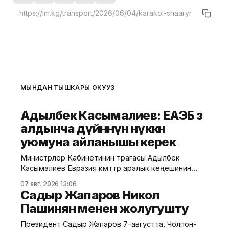
МЫНДАН ТЫШКАРЫ ОКУҢУЗ
Адылбек Касымалиев: ЕАЭБ өз
алдынча дүйнөнүн өнүккөн
уюмуна айланышы керек
Министрлер Кабинетинин төрагасы Адылбек
Касымалиев Евразия өкмөттөр аралык кеңешинин
кеңейтилген курамдагы кезектеги жыйынында
07 авг. 2026 13:06
ЕАЭБдин мындан аркы өнүгүүсүнүн негизги
Садыр Жапаров Никол
багыттарына токтолду. Бул тууралуу Өкмөттүн
Пашинян менен жолугушту
басма сөз кызматынан билдиришти. Ал "Евразиялык
экономикалык жол" декларациясы 2030-жылга
Президент Садыр Жапаров 7-августта, Чолпон-