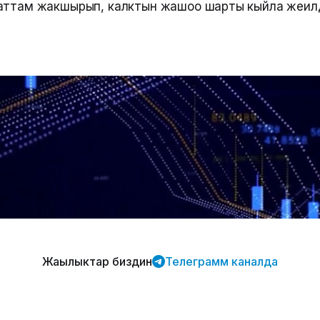
аттам жакшырып, калктын жашоо шарты кыйла жеңил
Жаңылыктар биздин
Телеграмм каналда