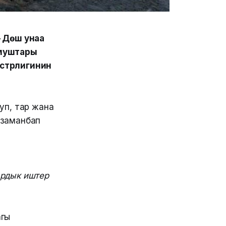
– Дөш унаа
умуштары
истрлигинин
уп, тар жана
, заманбап
ардык иштер
агы