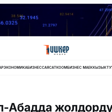
АР
ЭКОНОМИКА
БИЗНЕС
САЯСАТ
КООМ
БИЗНЕС МАЕК
КЫЗЫКТУ
л-Абадда жолдорд