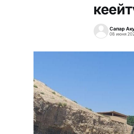
кеңей
Сапар Ак
08 июня 202