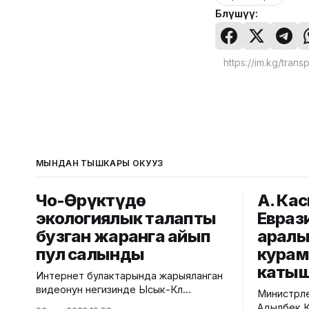
Бөлүшүү:
МЫНДАН ТЫШКАРЫ ОКУҢУЗ
Чоң-Өрүктүдө
А. Ка
экологиялык талапты
Евраз
бузган жаранга айып
аралы
пул салынды
кура
каты
Интернет булактарында жарыяланган
видеонун негизинде Ысык-Көл
Министрле
облусунун Чоң-Өрүктү айылында
Адылбек Ка