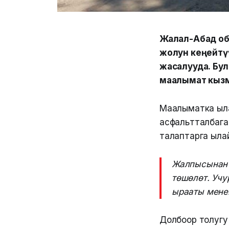
Жалал-Абад обл
жолун кеңейтү
жасалууда. Бу
маалымат кыз
Маалыматка ыла
асфальтталбаган
талаптарга ыла
Жалпысынан 
төшөлөт. Учу
ырааты мене
Долбоор толугу