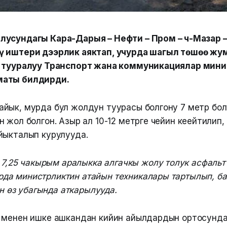
усундагы Кара-Дарыя – Нефти – Пром – Үч-Мазар 
ү иштери дээрлик аяктап, учурда шагыл төшөө ж
л тууралуу Транспорт жана коммуникациялар мин
маты билдирди.
йык, мурда бул жолдун туурасы болгону 7 метр бол
 жол болгон. Азыр ал 10-12 метрге чейин кеңейтилип
йыкталып курулууда.
7,25 чакырым аралыкка алгачкы жолу толук асфальт
рда министрликтин атайын техникалары тартылып, б
н өз убагында аткарылууда.
 менен ишке ашкандан кийин айылдардын ортосунд