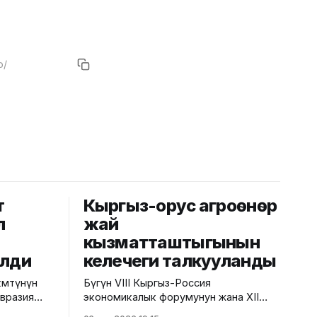
т
Кыргыз-орус агроөнөр
л
жай
кызматташтыгынын
елди
келечеги талкууланды
мөтүнүн
Бүгүн VIII Кыргыз-Россия
Евразия
экономикалык форумунун жана XII
езектеги
Кыргыз-Россия аймактар аралык