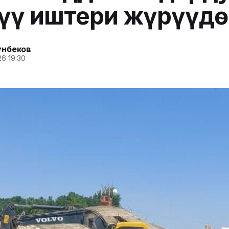
түү иштери жүрүүдө
унбеков
6 19:30