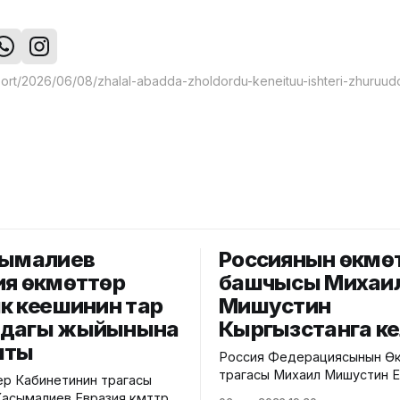
сымалиев
Россиянын өкмө
ия өкмөттөр
башчысы Михаи
к кеңешинин тар
Мишустин
мдагы жыйынына
Кыргызстанга к
шты
Россия Федерациясынын Өк
төрагасы Михаил Мишустин 
р Кабинетинин төрагасы
өкмөттөр аралык кеңешинин к
сымалиев Евразия өкмөттөр