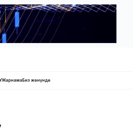
У
Жарнама
Биз жөнүндө
у