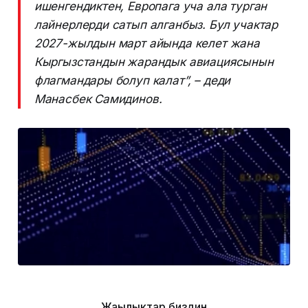
ишенгендиктен, Европага уча ала турган
лайнерлерди сатып алганбыз. Бул учактар
2027-жылдын март айында келет жана
Кыргызстандын жарандык авиациясынын
флагмандары болуп калат”, – деди
Манасбек Самидинов.
Жаңылыктар биздин