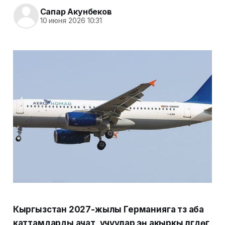
Сапар Акунбеков
10 июня 2026 10:31
Кыргызстан 2027-жылы Германияга түз аба
каттамдарды ачат, учуулар эң акыркы үлгүдөгү