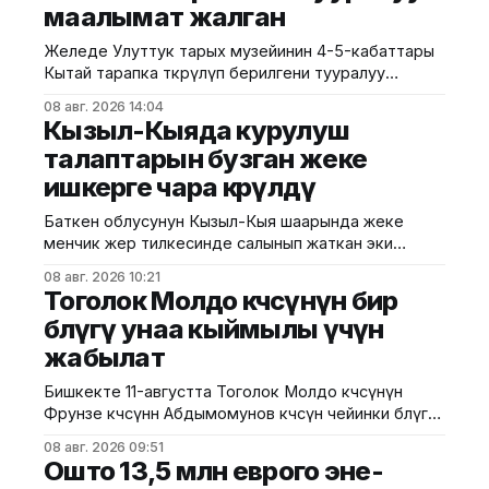
маалымат жалган
Желеде Улуттук тарых музейинин 4-5-кабаттары
Кытай тарапка өткөрүлүп берилгени тууралуу
тараган маалыматтын чындыкка дал келбесин
08 авг. 2026 14:04
Маданият, маалымат жана жаштар саясаты
Кызыл-Кыяда курулуш
министрлиги билдирди. Министрликтин
талаптарын бузган жеке
маалыматына караганда, музейдин эч бир бөлүгү
ишкерге чара көрүлдү
чет өлкөлүк мекемелерге менчикке, ижарага же
туруктуу пайдаланууга берилген эмес.
Баткен облусунун Кызыл-Кыя шаарында жеке
Белгилегендей, “Гармония сулуулукту жаратат:
менчик жер тилкесинде салынып жаткан эки
Байыркы Кытай цивилизациясынын көркөм өнөр
кабаттуу соода борборунун курулушунда мыйзам
08 авг. 2026 10:21
бузуулар аныкталды. Бул тууралуу Курулуш,
Тоголок Молдо көчөсүнүн бир
архитектура жана турак жай-коммуналдык чарба
бөлүгү унаа кыймылы үчүн
министрлигинин басма сөз кызматы билдирди.
жабылат
Маалыматка ылайык, Кулатов көчөсүндө жайгашкан
объекттеги иштер тиешелүү уруксат берүүчү
Бишкекте 11-августта Тоголок Молдо көчөсүнүн
жана долбоордук документтер таризделбестен
Фрунзе көчөсүнөн Абдымомунов көчөсүнө чейинки бөлүгү
жүргүзүлгөн. Жер казууда
унаа кыймылы үчүн убактылуу жабылат. Калаа
08 авг. 2026 09:51
мэриясынын билдиришкендей, аталган тилкеде
Ошто 13,5 млн еврого эне-
бул убакта курулуш иштери жүргүзүлөт. Ал эми