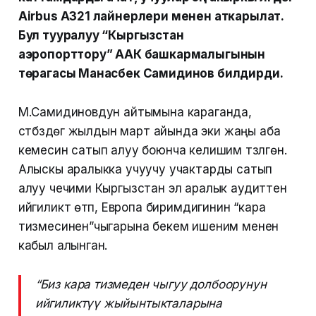
Airbus A321 лайнерлери менен аткарылат.
Бул тууралуу “Кыргызстан
аэропорттору” ААК башкармалыгынын
төрагасы Манасбек Самидинов билдирди.
М.Самидиновдун айтымына караганда,
үстүбүздөгү жылдын март айында эки жаңы аба
кемесин сатып алуу боюнча келишим түзүлгөн.
Алыскы аралыкка учуучу учактарды сатып
алуу чечими Кыргызстан эл аралык аудиттен
ийгиликтүү өтүп, Европа биримдигинин “кара
тизмесинен”чыгарына бекем ишеним менен
кабыл алынган.
“Биз кара тизмеден чыгуу долбоорунун
ийгиликтүү жыйынтыкталарына