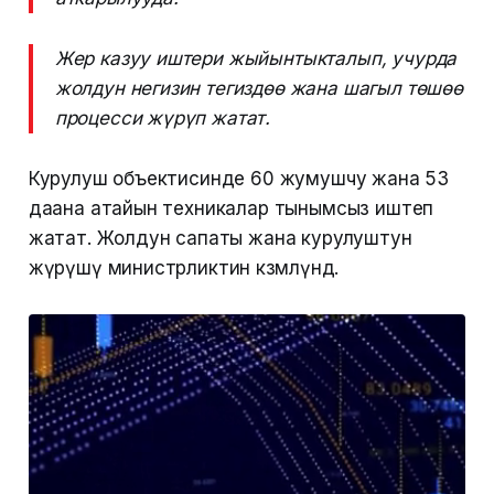
Жер казуу иштери жыйынтыкталып, учурда
жолдун негизин тегиздөө жана шагыл төшөө
процесси жүрүп жатат.
Курулуш объектисинде 60 жумушчу жана 53
даана атайын техникалар тынымсыз иштеп
жатат. Жолдун сапаты жана курулуштун
жүрүшү министрликтин көзөмөлүндө.