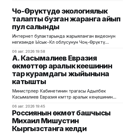
Чоң-Өрүктүдө экологиялык
талапты бузган жаранга айып
пул салынды
Интернет булактарында жарыяланган видеонун
негизинде Ысык-Көл облусунун Чоң-Өрүктү
айылында таштанды калдыктарын белгиленбеген
06 авг. 2026 19:58
жерге төгүү фактысы аныкталды. Бул тууралуу
А. Касымалиев Евразия
Жаратылыш ресурстары, экология жана
өкмөттөр аралык кеңешинин
техникалык көзөмөл министрлигинен билдиришти.
тар курамдагы жыйынына
Маалыматка ылайык, Экологиялык жана
техникалык көзөмөл кызматынын Ысык-Көл
катышты
регионалдык башкармалыгынын тескөөчүлөрү
жүргүзгөн текшерүүдө экологиялык талаптарды
Министрлер Кабинетинин төрагасы Адылбек
бузган жаран аныкталган. Жыйынтыгында "Укук
Касымалиев Евразия өкмөттөр аралык кеңешинин
(ЕӨАК) тар курамдагы жыйынына катышты. Бул
06 авг. 2026 19:45
тууралуу Өкмөттүн басма сөз кызматынан
Россиянын өкмөт башчысы
билдиришти. Жыйындын алдында ЕАЭБге мүчө
Михаил Мишустин
мамлекеттердин өкмөт башчыларын расмий тосуп
Кыргызстанга келди
алуу аземи жана биргелешкен сүрөткө түшүү иш-
чарасы өттү. Андан соң өкмөт башчылары