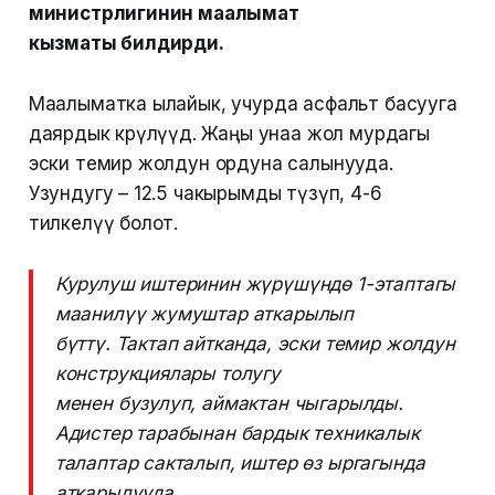
министрлигинин маалымат
кызматы билдирди.
Маалыматка ылайык, учурда асфальт басууга
даярдык көрүлүүдө. Жаңы унаа жол мурдагы
эски темир жолдун ордуна салынууда.
Узундугу – 12.5 чакырымды түзүп, 4-6
тилкелүү болот.
Курулуш иштеринин жүрүшүндө 1-этаптагы
маанилүү жумуштар аткарылып
бүттү. Тактап айтканда, эски темир жолдун
конструкциялары толугу
менен бузулуп, аймактан чыгарылды.
Адистер тарабынан бардык техникалык
талаптар сакталып, иштер өз ыргагында
аткарылууда.