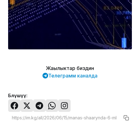
Жаңылыктар биздин
Телеграмм каналда
Бөлүшүү: