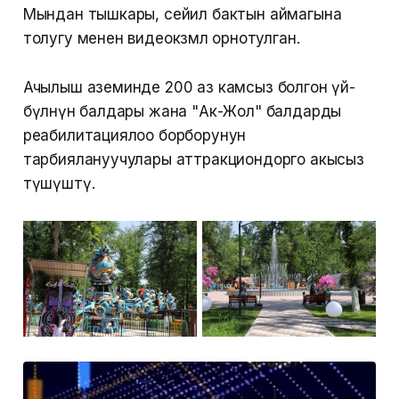
Мындан тышкары, сейил бактын аймагына
толугу менен видеокөзөмөл орнотулган.
Ачылыш аземинде 200 аз камсыз болгон үй-
бүлөнүн балдары жана "Ак-Жол" балдарды
реабилитациялоо борборунун
тарбиялануучулары аттракциондорго акысыз
түшүштү.