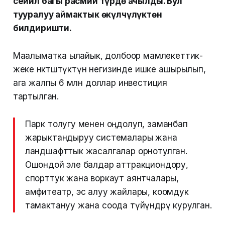
сейил багы расмий түрдө ачылды. Бул
тууралуу аймактык өкүлчүлүктөн
билдиришти.
Маалыматка ылайык, долбоор мамлекеттик-
жеке өнөктөштүктүн негизинде ишке ашырылып,
ага жалпы 6 млн доллар инвестиция
тартылган.
Парк толугу менен оңдолуп, заманбап
жарыктандыруу системалары жана
ландшафттык жасалгалар орнотулган.
Ошондой эле балдар аттракциондору,
спорттук жана воркаут аянтчалары,
амфитеатр, эс алуу жайлары, коомдук
тамактануу жана соода түйүндөрү курулган.