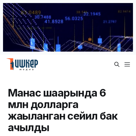
Манас шаарында 6
млн долларга
жаңыланган сейил бак
ачылды