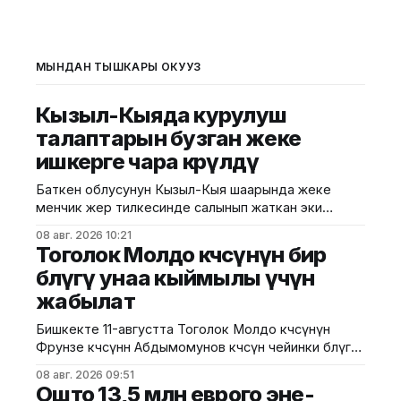
МЫНДАН ТЫШКАРЫ ОКУҢУЗ
Кызыл-Кыяда курулуш
талаптарын бузган жеке
ишкерге чара көрүлдү
Баткен облусунун Кызыл-Кыя шаарында жеке
менчик жер тилкесинде салынып жаткан эки
кабаттуу соода борборунун курулушунда мыйзам
08 авг. 2026 10:21
бузуулар аныкталды. Бул тууралуу Курулуш,
Тоголок Молдо көчөсүнүн бир
архитектура жана турак жай-коммуналдык чарба
бөлүгү унаа кыймылы үчүн
министрлигинин басма сөз кызматы билдирди.
жабылат
Маалыматка ылайык, Кулатов көчөсүндө жайгашкан
объекттеги иштер тиешелүү уруксат берүүчү
Бишкекте 11-августта Тоголок Молдо көчөсүнүн
жана долбоордук документтер таризделбестен
Фрунзе көчөсүнөн Абдымомунов көчөсүнө чейинки бөлүгү
жүргүзүлгөн. Жер казууда
унаа кыймылы үчүн убактылуу жабылат. Калаа
08 авг. 2026 09:51
мэриясынын билдиришкендей, аталган тилкеде
Ошто 13,5 млн еврого эне-
бул убакта курулуш иштери жүргүзүлөт. Ал эми