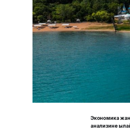
Экономика жан
анализине ыла