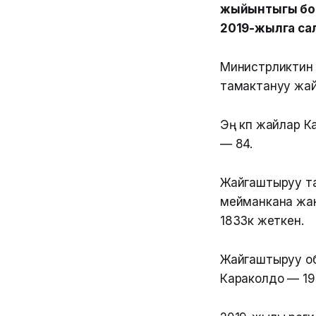
жыйынтыгы боюн
2019-жылга сал
Министрликтин 
тамактануу жай
Эң көп жайлар 
— 84.
Жайгаштыруу та
мейманкана жан
1833кө жеткен.
Жайгаштыруу об
Караколдо — 19