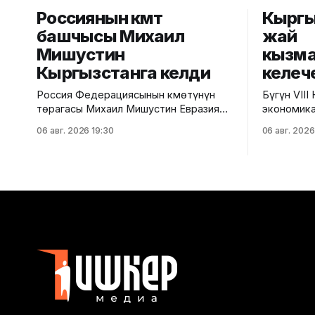
Россиянын өкмөт
Кыргыз
башчысы Михаил
жай
Мишустин
кызм
Кыргызстанга келди
келеч
Россия Федерациясынын Өкмөтүнүн
Бүгүн VIII
төрагасы Михаил Мишустин Евразия
экономика
өкмөттөр аралык кеңешинин
Кыргыз-Ро
06 авг. 2026 19:30
06 авг. 2026
кезектеги жыйынына катышуу үчүн
конференц
Кыргызстанга келди. Аны Ысык-Көл эл
чарба тар
аралык аэропортунан Министрлер
кызматташ
Кабинетинин Төрагасынын орун
панелдик 
басары Эрлист Акунбеков тосуп алды.
Айыл чарб
Евразия өкмөттөр аралык кеңешинин
кызматынан би
кезектеги жыйыны 6-7-август
Суу ресур
күндөрү Ысык-Көл облусунун Чолпон-
кайра ишт
Ата шаарында өтөт. Жыйынга Евразия
министрин