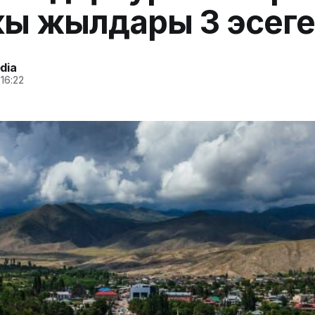
ы жылдары 3 эсеге ө
dia
 16:22