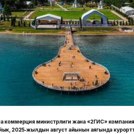
а коммерция министрлиги жана «2ГИС» компани
йык, 2025‑жылдын август айынын аягында курортт