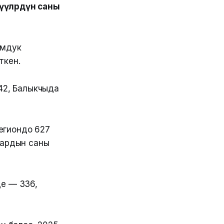
үүлөрдүн саны
омдук
ткен.
42, Балыкчыда
егиондо 627
лардын саны
де — 336,