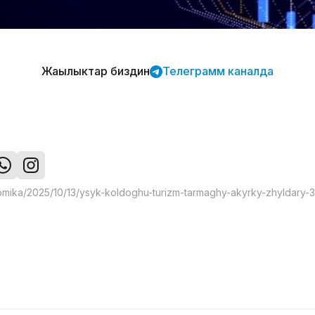
Жаңылыктар биздин
Телеграмм каналда