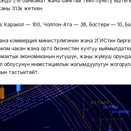
ндо 219 банкомат жана банктык тейлөө пункту иштеге
аны 313кө жеткен.
: Каракол — 100, Чолпон-Ата — 38, Бостери — 10, Б
ана коммерция министрлигинин жана 2ГИСтин бирг
ризм чакан жана орто бизнестин күчтүү кыймылдатк
мактык экономиканын өнүгүшүнө, жаңы жумуш орундар
л облусунун инвестициялык жагымдуулугун жогорулату
нын тастыктайт.