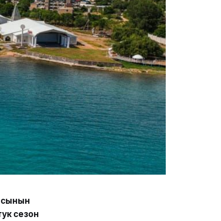
ясынын
ук сезон