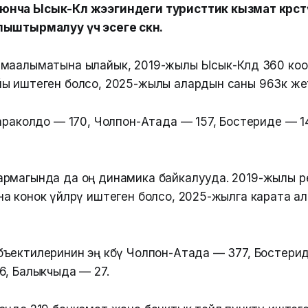
ча Ысык-Көл жээгиндеги туристтик кызмат көрсөт
ыштырмалуу үч эсеге өскөн.
маалыматына ылайык, 2019-жылы Ысык-Көлдө 360 ко
ы иштеген болсо, 2025-жылы алардын саны 963кө же
Караколдо — 170, Чолпон-Атада — 157, Бостериде — 1
рмагында да оң динамика байкалууда. 2019-жылы р
а конок үйлөрү иштеген болсо, 2025-жылга карата а
ъектилеринин эң көбү Чолпон-Атада — 377, Бостери
6, Балыкчыда — 27.