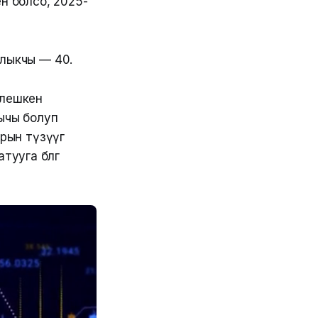
н болсо, 2025-
алыкчы — 40.
елешкен
ычы болуп
ын түзүүгө
уга өбөлгө