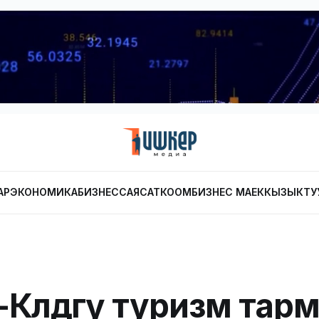
АР
ЭКОНОМИКА
БИЗНЕС
САЯСАТ
КООМ
БИЗНЕС МАЕК
КЫЗЫКТУ
Көлдөгү туризм тар