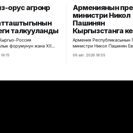
-орус агроөнөр
Армениянын пре
министри Никол
атташтыгынын
Пашинян
еги талкууланды
Кыргызстанга к
 Кыргыз-Россия
Армения Республикасынын
лык форумунун жана XII
министри Никол Пашинян Ев
ссия аймактар аралык
өкмөттөр аралык кеңешини
 19:15
06 авг. 2026 18:55
иясынын алкагында "Айыл
кезектеги жыйынына катышу
магындагы кыргыз-орус
Кыргызстанга келди. Бул ту
тыгынын келечеги" аттуу
Өкмөттүн басма сөз кызматы
сессия өттү. Бул тууралуу
билдиришти. Өкмөт башчысын Ысык-
а министрлигинин басма сөз
Көл эл аралык аэропортуна
лдиришти. Иш-чарада
Министрлер Кабинетинин
стары, айыл чарба жана
төрагасынын орун басары Э
етүү өнөр жайы
Акунбеков тосуп алды. Евразия
ин орун басары
өкмөттөр аралык кеңешини
кезектеги жыйыны 6-7-авгу
күндөрү Ысык-