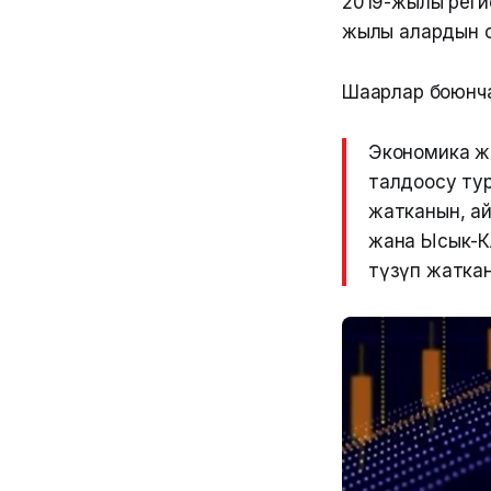
2019-жылы регио
жылы алардын с
Шаарлар боюнча
Экономика ж
талдоосу ту
жатканын, ай
жана Ысык-Кө
түзүп жатка