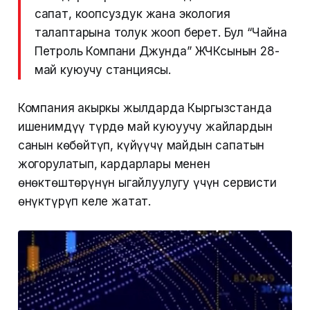
сапат, коопсуздук жана экология
талаптарына толук жооп берет. Бул “Чайна
Петроль Компани Джунда” ЖЧКсынын 28-
май куюучу станциясы.
Компания акыркы жылдарда Кыргызстанда
ишенимдүү түрдө май куюуучу жайлардын
санын көбөйтүп, күйүүчү майдын сапатын
жогорулатып, кардарлары менен
өнөктөштөрүнүн ыңгайлуулугу үчүн сервисти
өнүктүрүп келе жатат.