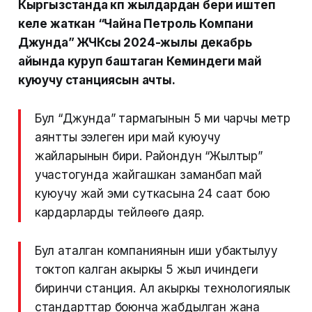
Кыргызстанда көп жылдардан бери иштеп
келе жаткан “Чайна Петроль Компани
Джунда” ЖЧКсы 2024-жылы декабрь
айында куруп баштаган Кеминдеги май
куюучу станциясын ачты.
Бул “Джунда” тармагынын 5 миң чарчы метр
аянтты ээлеген ири май куюучу
жайларынын бири. Райондун “Жылтыр”
участогунда жайгашкан заманбап май
куюучу жай эми суткасына 24 саат бою
кардарларды тейлөөгө даяр.
Бул аталган компаниянын иши убактылуу
токтоп калган акыркы 5 жыл ичиндеги
биринчи станция. Ал акыркы технологиялык
стандарттар боюнча жабдылган жана