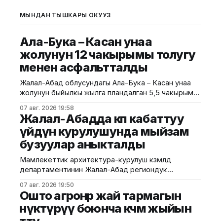
МЫНДАН ТЫШКАРЫ ОКУҢУЗ
Ала-Бука – Касан унаа
жолунун 12 чакырымы толугу
менен асфальтталды
Жалал-Абад облусундагы Ала-Бука – Касан унаа
жолунун быйылкы жылга пландалган 5,5 чакырым
тилкесине асфальт-бетон төшөө иштери толугу менен
07 авг. 2026 19:58
аяктады. Транспорт жана коммуникациялар
Жалал-Абадда көп кабаттуу
министрлигинин маалыматына ылайык, жол куруу
үйдүн курулушунда мыйзам
иштери №17 Жол эксплуатациялоо мекемеси
бузуулар аныкталды
тарабынан белгиленген графикке ылайык,
курулуштун сапат талаптарын сактоо менен
Мамлекеттик архитектура-курулуш көзөмөлдөө
жүргүзүлдү. Аталган жолдун жалпы 12 чакырымына
департаментинин Жалал-Абад региондук
башкармалыгы шаардагы көп кабаттуу турак жайга
07 авг. 2026 19:50
текшерүү жүргүздү. Бул тууралуу Курулуш
Ошто агроөнөр жай тармагын
министрлигинин басма сөз кызматы билдирди.
өнүктүрүү боюнча көчмө жыйын
Маалыматка ылайык, текшерүү Байзаков көчөсү, 46
дарегинде курулуп жаткан объектте өткөрүлүп,