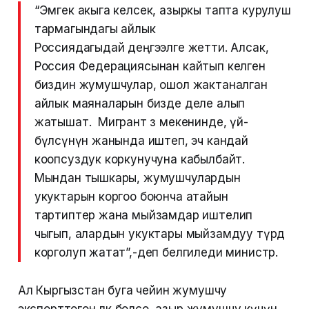
“Эмгек акыга келсек, азыркы тапта курулуш
тармагындагы айлык
Россиядагыдай деңгээлге жетти. Алсак,
Россия Федерациясынан кайтып келген
биздин жумушчулар, ошол жактаналган
айлык маяналарын бизде деле алып
жатышат. Мигрант өз мекенинде, үй-
бүлөсүнүн жанында иштеп, эч кандай
коопсуздук коркунучуна кабылбайт.
Мындан тышкары, жумушчулардын
укуктарын коргоо боюнча атайын
тартиптер жана мыйзамдар иштелип
чыгып, алардын укуктары мыйзамдуу түрдө
корголуп жатат”,-деп белгиледи министр.
Ал Кыргызстан буга чейин жумушчу