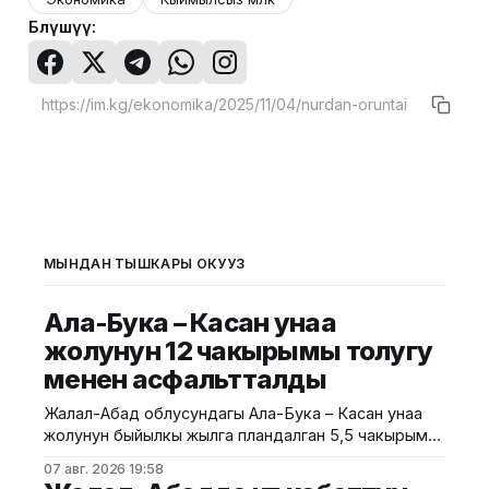
Бөлүшүү:
МЫНДАН ТЫШКАРЫ ОКУҢУЗ
Ала-Бука – Касан унаа
жолунун 12 чакырымы толугу
менен асфальтталды
Жалал-Абад облусундагы Ала-Бука – Касан унаа
жолунун быйылкы жылга пландалган 5,5 чакырым
тилкесине асфальт-бетон төшөө иштери толугу менен
07 авг. 2026 19:58
аяктады. Транспорт жана коммуникациялар