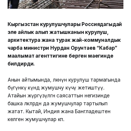
Кыргызстан курулушчулары Россиядагыдай
эле айлык алып жатышканын курулуш,
архитектура жана турак жай-коммуналдык
чарба министри Нурдан Орунтаев “Кабар”
маалымат агенттигине берген маегинде
билдирди.
Анын айтымында, өлкөнүн курулуш тармагында
бүгүнкү күндө жумушчу күчү жетиштүү.
Атайын жүргүзүлгөн саясаттын негизинде
башка өлкөлөрдөн да жумушчулар тартылып
жатат. Кытай, Индия жана Бангладештен
келген жумушчулар көп.