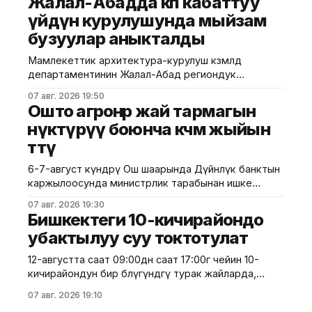
Жалал-Абадда көп кабаттуу
министрлигинин маалыматына ылайык, жол куруу
үйдүн курулушунда мыйзам
иштери №17 Жол эксплуатациялоо мекемеси
бузуулар аныкталды
тарабынан белгиленген графикке ылайык,
курулуштун сапат талаптарын сактоо менен
Мамлекеттик архитектура-курулуш көзөмөлдөө
жүргүзүлдү. Аталган жолдун жалпы 12 чакырымына
департаментинин Жалал-Абад региондук
башкармалыгы шаардагы көп кабаттуу турак жайга
07 авг. 2026 19:50
текшерүү жүргүздү. Бул тууралуу Курулуш
Ошто агроөнөр жай тармагын
министрлигинин басма сөз кызматы билдирди.
өнүктүрүү боюнча көчмө жыйын
Маалыматка ылайык, текшерүү Байзаков көчөсү, 46
өттү
дарегинде курулуп жаткан объектте өткөрүлүп,
техникалык талаптардын бузулганы аныкталды.
6-7-август күндөрү Ош шаарында Дүйнөлүк банктын
Белгиленгендей, курулуш иштери бекитилген
каржылоосунда министрлик тарабынан ишке
долбоордук документациядан четтөө менен
ашырылып жаткан "Ош облусунун жана Ош
жүргүзүлгөн. Ошондой эле
07 авг. 2026 19:30
шаарынын аймактык экономикалык өнүгүүсү"
Бишкектеги 10-кичирайондо
долбоорунун алкагында Өндүрүмдүү өнөктөштүк
убактылуу суу токтотулат
комитетинин көчмө жыйыны өттү. Бул тууралуу Айыл
чарба министрлигинен билдиришти. Жыйынга
12-августта саат 09:00дөн саат 17:00гө чейин 10-
министрдин орун басары Мирбек Дүйшеев жана
кичирайондун бир бөлүгүндөгү турак жайларда,
Комитеттин мүчөлөрү катышты. Көчмө жыйындын
мектептерде, мектепке чейинки билим берүү
07 авг. 2026 19:10
мекемелеринде, саламаттыкты сактоо