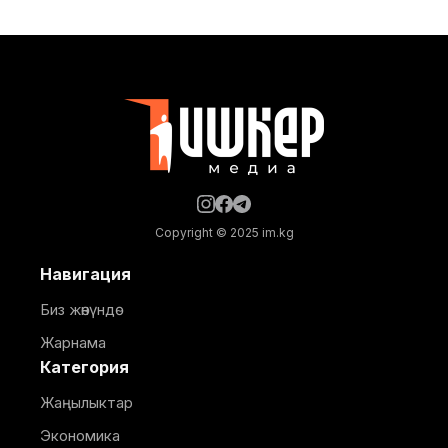
мекемелеринде, ошондой эле башка социалдык
жана өндүрүштүк объектилерде ичүүчү суу берүү
убактылуу токтотулат. Бишкек шаардык
мэриясынын маалыматына караганда, суу менен
жабдуунун убактылуу токтотулушу 10-
кичирайондогу откананын суу
Copyright © 2025 im.kg
Навигация
Биз жөнүндө
Жарнама
Категория
Жаңылыктар
Экономика