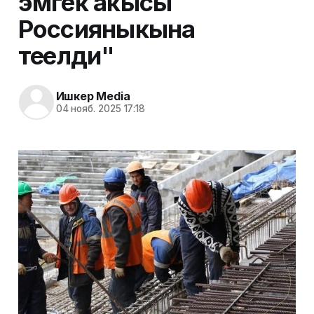
эмгек акысы
Россияныкына
теңелди"
Ишкер Media
04 нояб. 2025 17:18