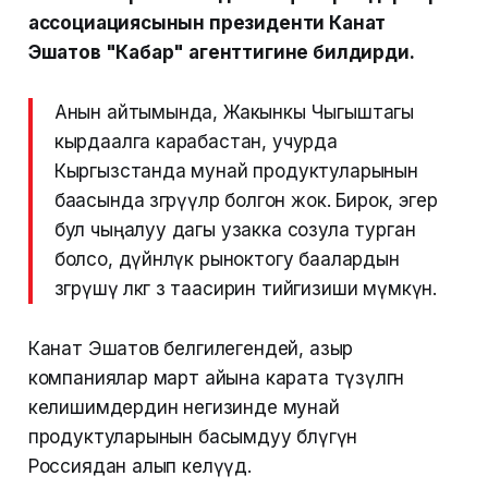
ассоциациясынын президенти Канат
Эшатов "Кабар" агенттигине билдирди.
Анын айтымында, Жакынкы Чыгыштагы
кырдаалга карабастан, учурда
Кыргызстанда мунай продуктуларынын
баасында өзгөрүүлөр болгон жок. Бирок, эгер
бул чыңалуу дагы узакка созула турган
болсо, дүйнөлүк рыноктогу баалардын
өзгөрүшү өлкөгө өз таасирин тийгизиши мүмкүн.
Канат Эшатов белгилегендей, азыр
компаниялар март айына карата түзүлгөн
келишимдердин негизинде мунай
продуктуларынын басымдуу бөлүгүн
Россиядан алып келүүдө.