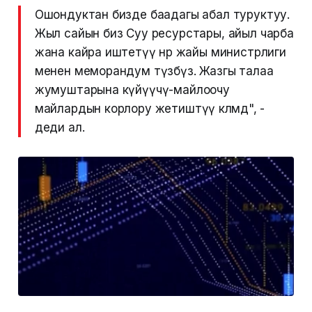
Ошондуктан бизде баадагы абал туруктуу.
Жыл сайын биз Суу ресурстары, айыл чарба
жана кайра иштетүү өнөр жайы министрлиги
менен меморандум түзөбүз. Жазгы талаа
жумуштарына күйүүчү-майлоочу
майлардын корлору жетиштүү көлөмдө", -
деди ал.