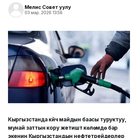
Мелис Совет уулу
03 мар. 2026 13:58
Кыргызстанда күйүүчү майдын баасы туруктуу,
мунай заттын кору жетиштүү көлөмдө бар
экенин Кыргызстандын нефтетрейдерлер