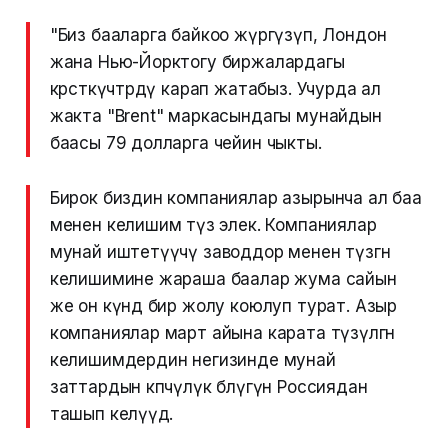
"Биз бааларга байкоо жүргүзүп, Лондон
жана Нью-Йорктогу биржалардагы
көрсөткүчтөрдү карап жатабыз. Учурда ал
жакта "Brent" маркасындагы мунайдын
баасы 79 долларга чейин чыкты.
Бирок биздин компаниялар азырынча ал баа
менен келишим түзө элек. Компаниялар
мунай иштетүүчү заводдор менен түзгөн
келишимине жараша баалар жума сайын
же он күндө бир жолу коюлуп турат. Азыр
компаниялар март айына карата түзүлгөн
келишимдердин негизинде мунай
заттардын көпчүлүк бөлүгүн Россиядан
ташып келүүдө.