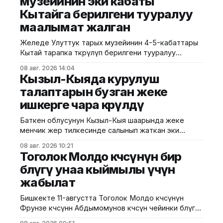
музейинин эки кабаты
Кытайга берилгени тууралуу
маалымат жалган
Желеде Улуттук тарых музейинин 4-5-кабаттары
Кытай тарапка өткөрүлүп берилгени тууралуу
тараган маалыматтын чындыкка дал келбесин
08 авг. 2026 14:04
Маданият, маалымат жана жаштар саясаты
Кызыл-Кыяда курулуш
министрлиги билдирди. Министрликтин
талаптарын бузган жеке
маалыматына караганда, музейдин эч бир бөлүгү
ишкерге чара көрүлдү
чет өлкөлүк мекемелерге менчикке, ижарага же
туруктуу пайдаланууга берилген эмес.
Баткен облусунун Кызыл-Кыя шаарында жеке
Белгилегендей, “Гармония сулуулукту жаратат:
менчик жер тилкесинде салынып жаткан эки
Байыркы Кытай цивилизациясынын көркөм өнөр
кабаттуу соода борборунун курулушунда мыйзам
08 авг. 2026 10:21
бузуулар аныкталды. Бул тууралуу Курулуш,
Тоголок Молдо көчөсүнүн бир
архитектура жана турак жай-коммуналдык чарба
бөлүгү унаа кыймылы үчүн
министрлигинин басма сөз кызматы билдирди.
жабылат
Маалыматка ылайык, Кулатов көчөсүндө жайгашкан
объекттеги иштер тиешелүү уруксат берүүчү
Бишкекте 11-августта Тоголок Молдо көчөсүнүн
жана долбоордук документтер таризделбестен
Фрунзе көчөсүнөн Абдымомунов көчөсүнө чейинки бөлүгү
жүргүзүлгөн. Жер казууда
унаа кыймылы үчүн убактылуу жабылат. Калаа