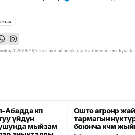
нктар
-Абадда көп
Ошто агроөнөр жа
туу үйдүн
тармагын өнүктү
ушунда мыйзам
боюнча көчмө жый
лар аныкталды