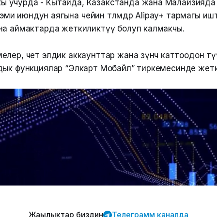
кы учурда - Кытайда, Казакстанда жана Малайзияда
эми июндун аягына чейин төлөмдөр Alipay+ тармагы иш
жана аймактарда жеткиликтүү болуп калмакчы.
лер, чет элдик аккаунттар жана өзүнчө каттоодон өтү
дык функциялар “Элкарт Мобайл” тиркемесинде жетк
Жаңылыктар биздин
Телеграмм каналда