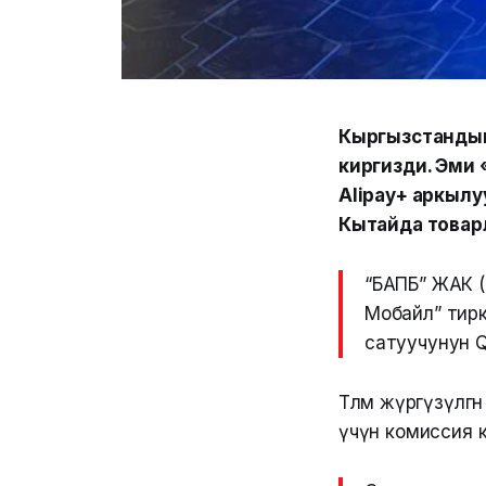
Кыргызстандын
киргизди. Эми
Alipay+ аркылу
Кытайда товарла
“БАПБ” ЖАК (
Мобайл” тирк
сатуучунун QR
Төлөм жүргүзүлг
үчүн комиссия 