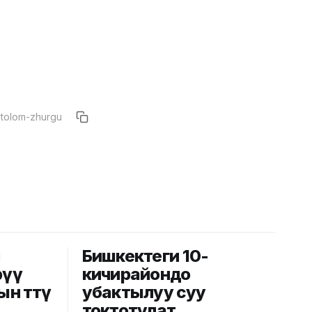
й
Бишкектеги 10-
рүү
кичирайондо
ын өттү
убактылуу суу
токтотулат