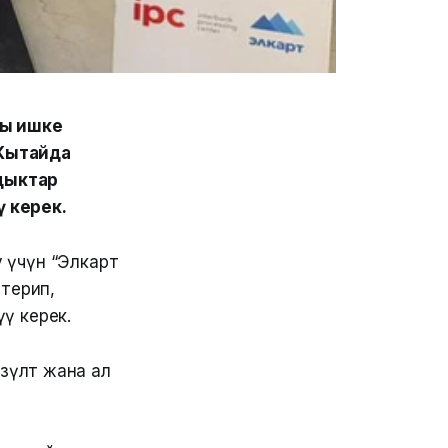
ты ишке
 Кытайда
дыктар
ү керек.
 үчүн “Элкарт
 терип,
үү керек.
зүлөт жана ал