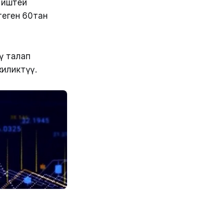
 иштей
теген 60тан
ү талап
иликтүү.