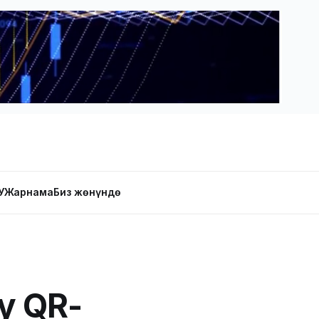
У
Жарнама
Биз жөнүндө
у QR-