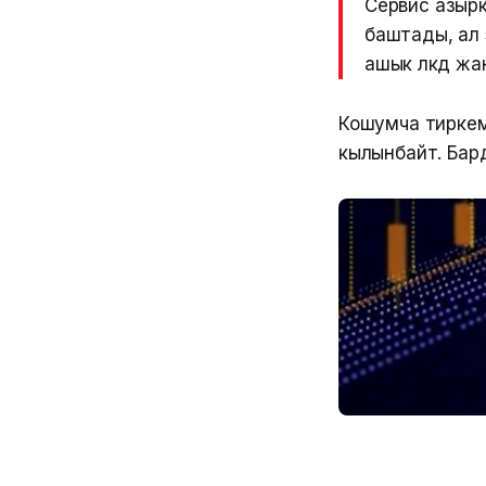
Сервис азыр
баштады, ал 
ашык өлкөдө 
Кошумча тиркеме
кылынбайт. Бар