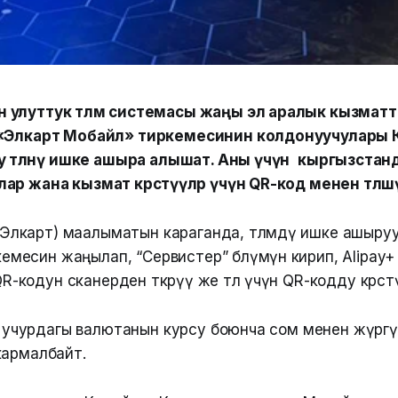
 улуттук төлөм системасы жаңы эл аралык кызмат
 «Элкарт Мобайл» тиркемесинин колдонуучулары
у төлөөнү ишке ашыра алышат. Аны үчүн
кыргызстан
р жана кызмат көрсөтүүлөр үчүн QR-код менен төлөш
Элкарт) маалыматын караганда, төлөмдү ишке ашыруу
емесин жаңылап, “Сервистер” бөлүмүнө кирип, Alipay+
-кодун сканерден өткөрүү же төлөө үчүн QR-кодду көрсөт
өн учурдагы валютанын курсу боюнча сом менен жүргү
кармалбайт.