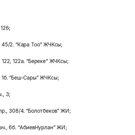
 126;
 45/2. “Кара Тоо” ЖЧКсы;
 122, 122а. “Береке” ЖЧКсы;
 1б. “Беш-Сары” ЖЧКсы;
., 3;
р., 308/4. “Болотбеков” ЖИ;
өч., 6б. “АбиевНурлан” ЖИ;