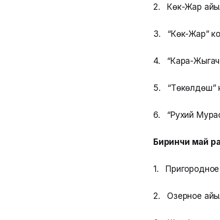
2. Көк-Жар айыл
3. “Көк-Жар” ко
4. “Кара-Жыгач
5. “Төкөлдөш” к
6. “Рухий Мура
Биринчи май р
1. Пригородное
2. Озерное айы