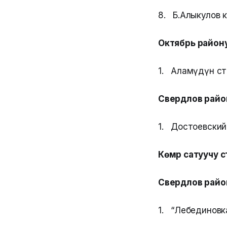
8. Б.Алыкулов кө
Октябрь району
1. Аламүдүн ст
Свердлов райо
1. Достоевский к
Көмүр сатуучу 
Свердлов райо
1. “Лебединовк