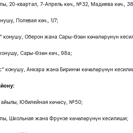
ы, 20-квартал, 7-Апрель көч., №32, Мадиева көч., 38
нушу, Полевая көч., 1/7;
” конушу, Оберон жана Сары-Өзөн көчөлөрүнүн кеси
онушу, Сары-Өзөн көч., 98а;
с” конушу, Анкара жана Биринчи көчөлөрүнүн кесили
айону:
 айылы, Юбилейная көчөсү, №50;
лы, Школьная жана Фрунзе көчөлөрүнүн кесилиши;