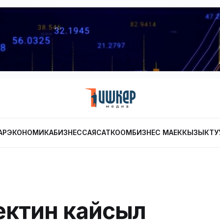
АР
ЭКОНОМИКА
БИЗНЕС
САЯСАТ
КООМ
БИЗНЕС МАЕК
КЫЗЫКТУ
ктин кайсыл