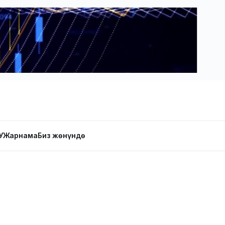
У
Жарнама
Биз жөнүндө