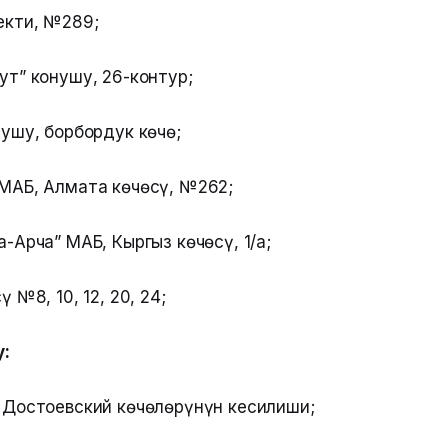
екти, №289;
ут” конушу, 26-контур;
ушу, борбордук көчө;
МАБ, Алмата көчөсү, №262;
-Арча” МАБ, Кыргыз көчөсү, 1/а;
 №8, 10, 12, 20, 24;
:
 Достоевский көчөлөрүнүн кесилиши;