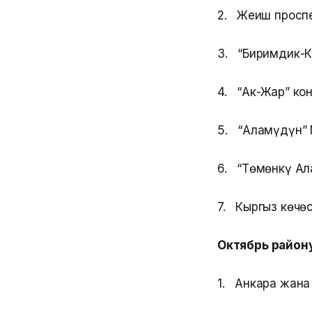
2. Жеңиш просп
3. “Биримдик-К
4. “Ак-Жар” кон
5. “Аламүдүн” 
6. “Төмөнкү Ала
7. Кыргыз көчөсү
Октябрь району
1. Анкара жана