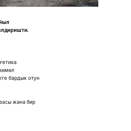
ыйыл
илдиришти.
.
гетика
өзөмөл
кте бардык отун
азасы жана бир