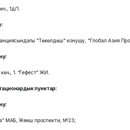
ч., 1д/1.
:
анциясындагы "Төкөлдөш" конушу, "Глобал Азия Пр
ну:
өч., 1. “Гефест” ЖИ.
стационардык пунктар:
ну:
а” МАБ, Жеңиш проспекти, №23;