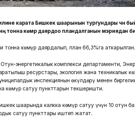
лине карата Бишкек шаарынын тургундары үчүн б
иң тонна көмүр даярдоо пландалганын мэриядан б
иң тонна көмүр даярдалып, план 66,3%га аткарылган
 Отун-энергетикалык комплекси департаменти, Энер
аратылыш ресурстары, экология жана техникалык к
униципалдык инспекциянын өкүлдөрү менен биргели
а көмүр сатуу пункттарын текшеришти.
Бишкек шаарында калкка көмүр сатуу үчүн 10 отун б
рдык сатуу пункттары иштеп жатат.
: