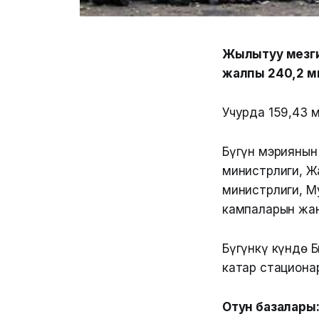
Жылытуу мезги
жалпы 240,2 м
Учурда 159,43 м
Бүгүн мэриянын
министрлиги, Ж
министрлиги, М
кампаларын жан
Бүгүнкү күндө 
катар стациона
Отун базалары